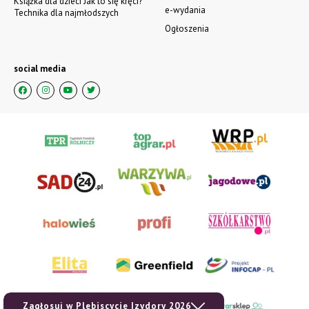
Książka dla dzieci Jak to się kręci?
e-wydania
Technika dla najmłodszych
Ogłoszenia
social media
Zagłosuj w Plebiscycie Izydory 2026