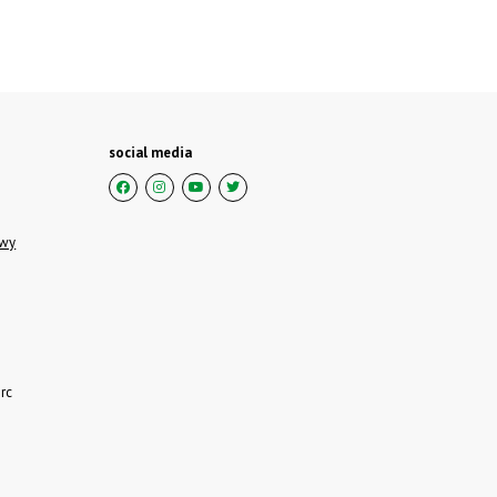
social media
owy
rc