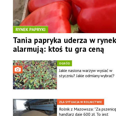
RYNEK PAPRYKI
Tania papryka uderza w rynek.
alarmują: ktoś tu gra ceną
OGRÓD
Jakie nasiona warzyw wysiać w
styczniu? Jakie odmiany wybrać?
ZŁA SYTUACJA W ROLNICTWIE
Rolnik z Mazowsza: "Za pszenic
handlarz daje 600 zł. To jest