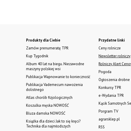
Produkty dla Ciebie
Przydatne linki
Zamów prenumeratę TPR
Ceny rolnicze
Kup Tygodnik
Newsletter rolniczy
Album 40 lat na biegu. Niezawodne
Rolniczy Alert Cen
maszyny polskiej wsi
Pogoda
Publikacja Wapnowanie to konieczność
Ogłoszenia drobne
Publikacja Vademecum nawożenia
Konkursy TPR
dolistnego
e-Wydania TPR
Atlas chorób fizjologicznych
Kącik Samotnych Se
Koszulka męska NOWOŚĆ
Porgram TV
Bluza damska NOWOŚĆ
agrarsklep.pl
Książka dla dzieci Jak to się kręci?
Technika dla najmłodszych
RSS