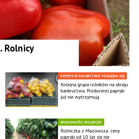
 Rolnicy
KRYZYS W ROLNICTWIE POGŁĘBIA SIĘ
Kolejna grupa rolników na skraju
bankructwa. Producenci papryki
już nie wytrzymują
WIADOMOŚCI ROLNICZE
ę
Rolniczka z Mazowsza: ceny
papryki od 10 lat się nie