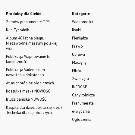
Produkty dla Ciebie
Kategorie
Zamów prenumeratę TPR
Wiadomości
Kup Tygodnik
Rynki
Album 40 lat na biegu.
Pieniądze
Niezawodne maszyny polskiej
Prawo
wsi
Uprawa
Publikacja Wapnowanie to
konieczność
Maszyny
Publikacja Vademecum
Mleko
nawożenia dolistnego
Zwierzęta
Atlas chorób fizjologicznych
INFOCAP
Koszulka męska NOWOŚĆ
Ceny rolnicze
Bluza damska NOWOŚĆ
Prenumerata
Książka dla dzieci Jak to się kręci?
e-wydania
Technika dla najmłodszych
Ogłoszenia