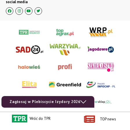
social media
Zagłosuj w Plebiscycie Izydory 2026
Wróć do TPR
TOP news