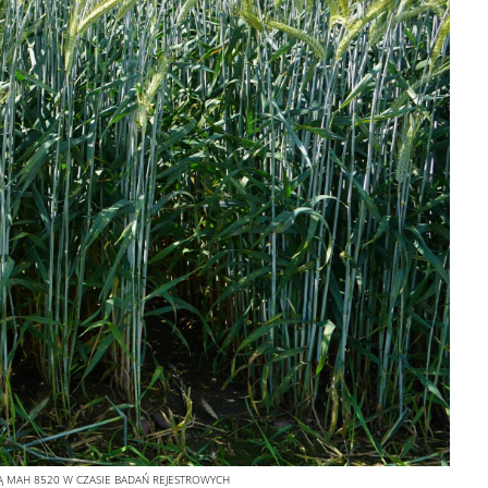
Ą MAH 8520 W CZASIE BADAŃ REJESTROWYCH