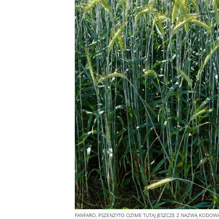
FANFARO, PSZENŻYTO OZIME TUTAJ JESZCZE Z NAZWĄ KODOW