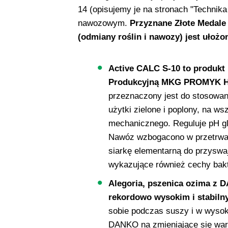
14 (opisujemy je na stronach "Technika
nawozowym.
Przyznane Złote Medale
(odmiany roślin i nawozy) jest ułoż
Active CALC S-10 to produkt
Produkcyjną MKG PROMYK H
przeznaczony jest do stosowan
użytki zielone i poplony, na ws
mechanicznego. Reguluje pH gle
Nawóz wzbogacono w przetrwalni
siarkę elementarną do przyswaj
wykazujące również cechy bakte
Alegoria, pszenica ozima z D
rekordowo wysokim i stabil
sobie podczas suszy i w wysok
DANKO na zmieniające się war