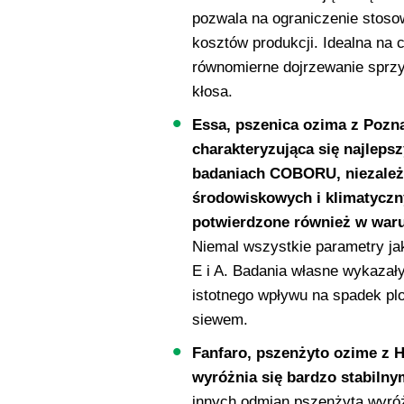
pozwala na ograniczenie stosow
kosztów produkcji. Idealna na 
równomierne dojrzewanie sprz
kłosa.
Essa, pszenica ozima z Pozna
charakteryzująca się najlep
badaniach COBORU, niezależ
środowiskowych i klimatyczny
potwierdzone również w war
Niemal wszystkie parametry ja
E i A. Badania własne wykazały
istotnego wpływu na spadek pl
siewem.
Fanfaro, pszenżyto ozime z H
wyróżnia się bardzo stabiln
innych odmian pszenżyta wyróż