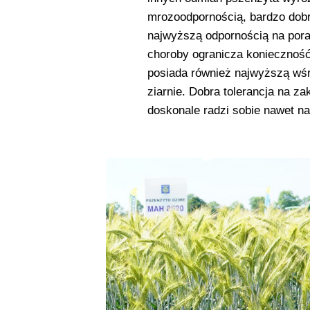
mrozoodpornością, bardzo dobr
najwyższą odpornością na pora
choroby ogranicza konieczność
posiada również najwyższą wśr
ziarnie. Dobra tolerancja na z
doskonale radzi sobie nawet n