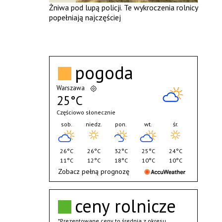
Żniwa pod lupą policji. Te wykroczenia rolnicy
popełniają najczęściej
pogoda
Warszawa
25°C
Częściowo słonecznie
sob.
niedz.
pon.
wt.
śr.
26°C
26°C
32°C
25°C
24°C
11°C
12°C
18°C
10°C
10°C
Zobacz pełną prognozę
ceny rolnicze
*Prezentowane ceny to średnia z okresu