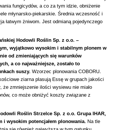
ania fungicydów, a co za tym idzie, obniżenie
cele młynarsko-piekarskie. Średnia wczesność i
yja łatwym żniwom. Jest odmianą pojedynczego
ńskiej Hodowli Roślin Sp. z o.o. –
szym, wyjątkowo wysokim i stabilnym plonem w
nie od zmieniających się warunków
ch, a co najważniejsze, zostało to
unkach suszy.
Wzorzec plonowania COBORU.
kościowe ziarna plasują Essę w grupach jakości
, że zmniejszenie ilości wysiewu nie miało
onów, co może obniżyć koszty związane z
odowli Roślin Strzelce Sp. z o.o. Grupa IHAR,
ym i wysokim potencjałem plonowania.
Na tle
nia się również najwyższą w tym gatunku