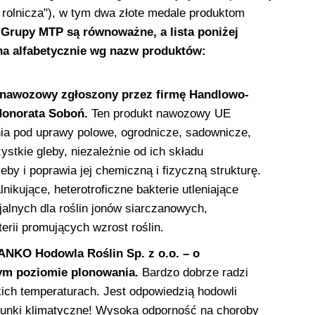
 rolnicza"), w tym dwa złote medale produktom
 Grupy MTP są równoważne, a lista poniżej
ona alfabetycznie wg nazw produktów:
 nawozowy zgłoszony przez firmę Handlowo-
onorata Soboń.
Ten produkt nawozowy UE
ia pod uprawy polowe, ogrodnicze, sadownicze,
zystkie gleby, niezależnie od ich składu
by i poprawia jej chemiczną i fizyczną strukturę.
kujące, heterotroficzne bakterie utleniające
alnych dla roślin jonów siarczanowych,
rii promujących wzrost roślin.
ANKO Hodowla Roślin Sp. z o.o. – o
nym poziomie plonowania.
Bardzo dobrze radzi
ich temperaturach. Jest odpowiedzią hodowli
unki klimatyczne! Wysoka odporność na choroby