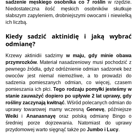
sadzenie męskiego osobnika co 7 roślin
w rzędzie.
Niedostateczna ilość męskich osobników skutkuje
słabszym zapyleniem, drobniejszymi owocami i niewielką
ich liczbą.
Kiedy sadzić aktinidię i jaką wybrać
odmianę?
Krzewy aktinidii sadzimy
w
maju, gdy minie obawa
przymrozków
. Materiał nasadzeniowy musi pochodzić z
pewnego źródła, gdyż odróżnienie odmian sadzonek bez
owoców jest niemal niemożliwe, a to prowadzi do
sadzenia pomieszanych odmian, co więcej, czasem
pomieszania ich płci.
Tego rodzaju pomyłki jesteśmy w
stanie zauważyć dopiero po upływie 2 lat uprawy, gdy
rośliny zaczynają kwitnąć
. Wśród polecanych odmian do
uprawy towarowej mamy wczesną
Genevę
, późniejsze
Weiki
i
Ananasnayę
oraz polską odmianę Bingo o
średniej porze dojrzewania. Natomiast do uprawy
przydomowej warto sięgnąć także po
Jumbo i Lucy
.