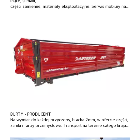
tnące, ślimaki,
części zamienne, materiały eksploatacyjne. Serwis mobilny na
terenie całej Polski.
Tel.: 61 285 38 61, 603 626 688.
BURTY - PRODUCENT.
Na wymiar do każdej przyczepy, blacha 2mm, w ofercie części,
zamki i farby przemysłowe. Transport na terenie całego kraju.
Tel. 570 144 500. www.zychar.pl