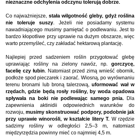
nieznaczne odchylenia odczynu tolerują dobrze.
Co najważniejsze,
stała wilgotność gleby, gdyż roślina
nie toleruje suszy
. Jeżeli nie posiadamy systemu
nawadniającego musimy pamiętać o podlewaniu. Jest to
bardzo kłopotliwe przy uprawie na dużym obszarze, więc
warto przemyśleć, czy zakładać hektarową plantację.
Najlepiej przed sadzeniem roślin przygotować glebę
uprawiając rośliny na zielony nawóz, np.
gorczycę,
facelię czy łubin
. Natomiast przed zimą wnieść obornik,
podłoże spod pieczarek i zaorać. Wiosną, po wyrównaniu
terenu bronami lub broną talerzową,
uformować wał w
rzędach, gdzie będą rosły rośliny, by woda opadowa
spływała na boki nie podlewając samego pnia.
Dla
zapewnienia aktinidii odpowiednich warunków do
rozwoju,
musimy skonstruować podpory, podobnie jak
przy uprawie winorośli, w kształcie litery T.
W rzędzie
sadzimy rośliny w odległości 2,5–3 m, natomiast
międzyrzędzia powinny mieć co najmniej 4,5 m.