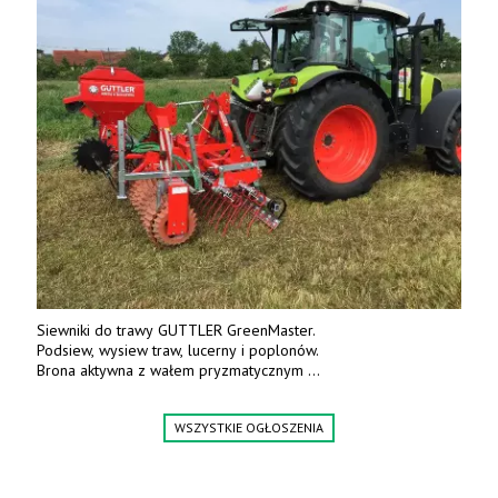
Siewniki do trawy GUTTLER GreenMaster.
Podsiew, wysiew traw, lucerny i poplonów.
Brona aktywna z wałem pryzmatycznym
Guttlera. Bezpośredni importer www.karchex.eu
Tel. 606 211 056, 507 158 699.
WSZYSTKIE OGŁOSZENIA