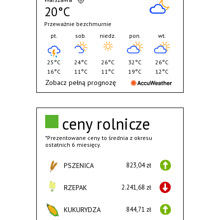
20°C
Przeważnie bezchmurnie
pt.
sob.
niedz.
pon.
wt.
25°C
24°C
26°C
32°C
26°C
16°C
11°C
11°C
19°C
12°C
Zobacz pełną prognozę
ceny rolnicze
*Prezentowane ceny to średnia z okresu
ostatnich 6 miesięcy.
PSZENICA
823,04 zł
RZEPAK
2.241,68 zł
KUKURYDZA
844,71 zł