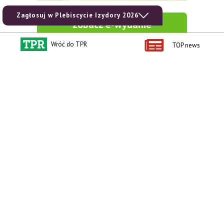
Zagłosuj w Plebiscycie Izydory 2026
zobacz e-wydanie
Wróć do TPR
TOP news
kup prenumeratę
Kontakt i regulaminy
Przydatne linki
Kontakt
Ceny rolnicze
Reklama
Newsletter rolniczy
Polityka prywatności
Rolniczy Alert Cenowy
Regulamin
Pogoda
RODO
Ogłoszenia drobne
Konkursy TPR