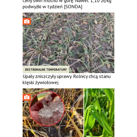
Ceny świń mocno w górę. Nawet 1,10 zł/kg
podwyżki w tydzień [SONDA]
EKSTREMALNE TEMPERATURY
Upały zniszczyły uprawy. Rolnicy chcą stanu
klęski żywiołowej