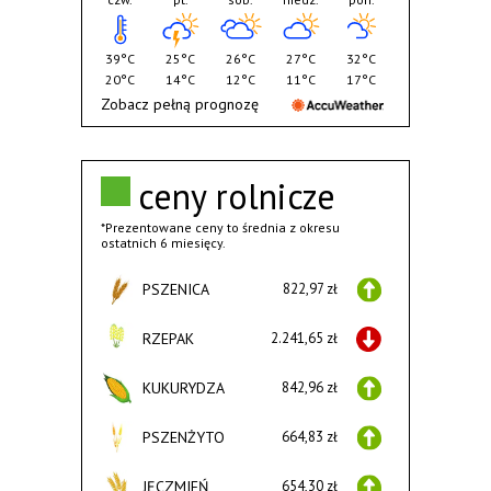
39°C
25°C
26°C
27°C
32°C
20°C
14°C
12°C
11°C
17°C
Zobacz pełną prognozę
ceny rolnicze
*Prezentowane ceny to średnia z okresu
ostatnich 6 miesięcy.
PSZENICA
822,97 zł
RZEPAK
2.241,65 zł
KUKURYDZA
842,96 zł
PSZENŻYTO
664,83 zł
JĘCZMIEŃ
654,30 zł