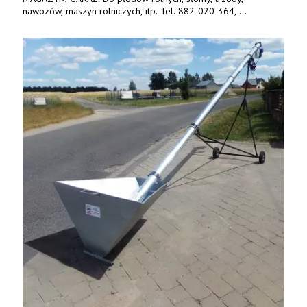
nawozów, maszyn rolniczych, itp. Tel. 882-020-364,
664-125-869, 604-407-206. www.olimet.eu