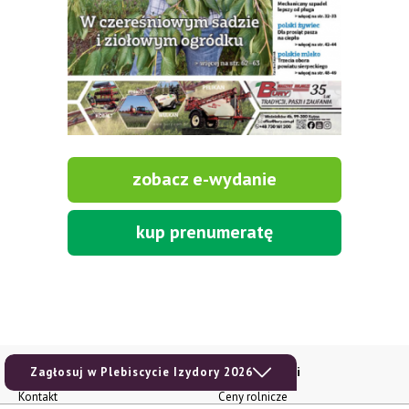
zobacz e-wydanie
kup prenumeratę
Zagłosuj w Plebiscycie Izydory 2026
Kontakt i regulaminy
Przydatne linki
Kontakt
Ceny rolnicze