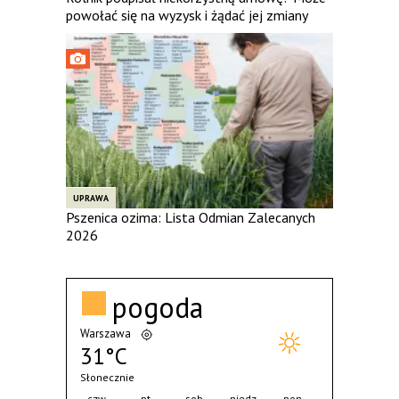
powołać się na wyzysk i żądać jej zmiany
UPRAWA
Pszenica ozima: Lista Odmian Zalecanych
2026
pogoda
Warszawa
31°C
Słonecznie
czw.
pt.
sob.
niedz.
pon.