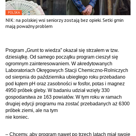
POLSKA
NIK: na polskiej wsi seniorzy zostają bez opieki. Setki gmin
mają poważny problem
Program „Grunt to wiedza” okazał się strzałem w tzw.
dziesiątkę. Od samego początku program cieszył się
ogromnym zainteresowaniem. W akredytowanych
Laboratoriach Okręgowych Stacji Chemiczno-Rolniczych
od sierpnia do października ubiegłego roku przebadano
pod kątem pH oraz zasobności w fosfor, potas i magnez
4950 próbek gleby. W badaniu udział wzięły 330
gospodarstwa ze 163 powiatów. W tym roku w ramach
drugiej edycji programu ma zostać przebadanych aż 6300
próbek ziemi, ale na tym
nie koniec.
– Chcemy, aby program nawet po trzech latach miał swoje