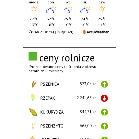
niedz.
pon.
wt.
śr.
czw.
27°C
32°C
25°C
24°C
25°C
13°C
18°C
10°C
10°C
11°C
Zobacz pełną prognozę
ceny rolnicze
*Prezentowane ceny to średnia z okresu
ostatnich 6 miesięcy.
PSZENICA
823,04 zł
RZEPAK
2.241,68 zł
KUKURYDZA
844,71 zł
PSZENŻYTO
665,00 zł