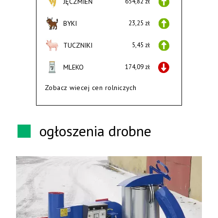
JĘCZMIEŃ
654,82 zł
BYKI
23,25 zł
TUCZNIKI
5,45 zł
MLEKO
174,09 zł
Zobacz wiecej cen rolniczych
ogłoszenia drobne