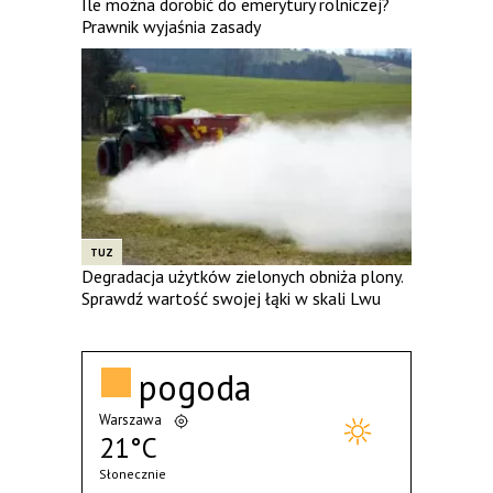
Ile można dorobić do emerytury rolniczej?
Prawnik wyjaśnia zasady
TUZ
Degradacja użytków zielonych obniża plony.
Sprawdź wartość swojej łąki w skali Lwu
pogoda
Warszawa
21°C
Słonecznie