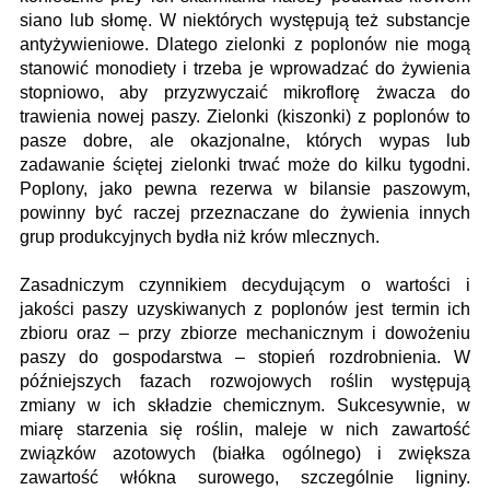
siano lub słomę. W niektórych występują też substancje
antyżywieniowe. Dlatego zielonki z poplonów nie mogą
stanowić monodiety i trzeba je wprowadzać do żywienia
stopniowo, aby przyzwyczaić mikroflorę żwacza do
trawienia nowej paszy. Zielonki (kiszonki) z poplonów to
pasze dobre, ale okazjonalne, których wypas lub
zadawanie ściętej zielonki trwać może do kilku tygodni.
Poplony, jako pewna rezerwa w bilansie paszowym,
powinny być raczej przeznaczane do żywienia innych
grup produkcyjnych bydła niż krów mlecznych.
Zasadniczym czynnikiem decydującym o wartości i
jakości paszy uzyskiwanych z poplonów jest termin ich
zbioru oraz – przy zbiorze mechanicznym i dowożeniu
paszy do gospodarstwa – stopień rozdrobnienia. W
późniejszych fazach rozwojowych roślin występują
zmiany w ich składzie chemicznym. Sukcesywnie, w
miarę starzenia się roślin, maleje w nich zawartość
związków azotowych (białka ogólnego) i zwiększa
zawartość włókna surowego, szczególnie ligniny.