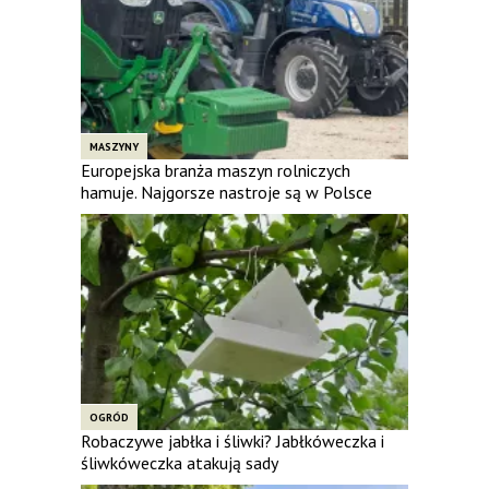
MASZYNY
Europejska branża maszyn rolniczych
hamuje. Najgorsze nastroje są w Polsce
OGRÓD
Robaczywe jabłka i śliwki? Jabłkóweczka i
śliwkóweczka atakują sady