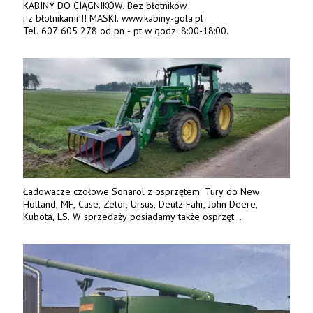
KABINY DO CIĄGNIKÓW. Bez błotników
i z błotnikami!!! MASKI. www.kabiny-gola.pl
Tel. 607 605 278 od pn - pt w godz. 8:00-18:00.
Ładowacze czołowe Sonarol z osprzętem. Tury do New
Holland, MF, Case, Zetor, Ursus, Deutz Fahr, John Deere,
Kubota, LS. W sprzedaży posiadamy także osprzęt
w promocyjnych cenach. Tel. 500 600 106. www.specagro.pl