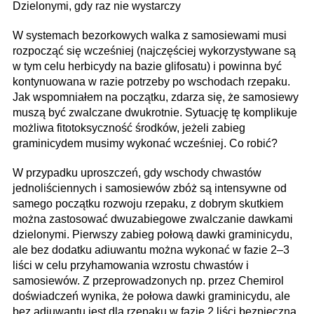
Dzielonymi, gdy raz nie wystarczy
W systemach bezorkowych walka z samosiewami musi
rozpocząć się wcześniej (najczęściej wykorzystywane są
w tym celu herbicydy na bazie glifosatu) i powinna być
kontynuowana w razie potrzeby po wschodach rzepaku.
Jak wspomniałem na początku, zdarza się, że samosiewy
muszą być zwalczane dwukrotnie. Sytuację tę komplikuje
możliwa fitotoksyczność środków, jeżeli zabieg
graminicydem musimy wykonać wcześniej. Co robić?
W przypadku uproszczeń, gdy wschody chwastów
jednoliściennych i samosiewów zbóż są intensywne od
samego początku rozwoju rzepaku, z dobrym skutkiem
można zastosować dwuzabiegowe zwalczanie dawkami
dzielonymi. Pierwszy zabieg połową dawki graminicydu,
ale bez dodatku adiuwantu można wykonać w fazie 2–3
liści w celu przyhamowania wzrostu chwastów i
samosiewów. Z przeprowadzonych np. przez Chemirol
doświadczeń wynika, że połowa dawki graminicydu, ale
bez adiuwantu jest dla rzepaku w fazie 2 liści bezpieczna.