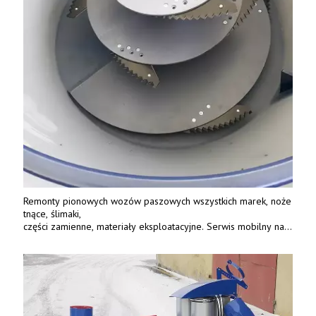
Remonty pionowych wozów paszowych wszystkich marek, noże
tnące, ślimaki,
części zamienne, materiały eksploatacyjne. Serwis mobilny na
terenie całej Polski.
Tel.: 61 285 38 61, 603 626 688.