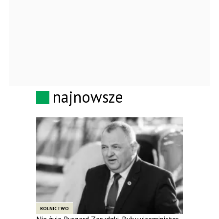
najnowsze
ROLNICTWO
Nie żyje Ryszard Zarudzki. Były wiceminister