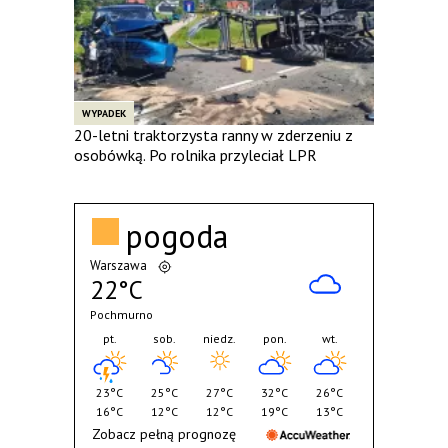
WYPADEK
20-letni traktorzysta ranny w zderzeniu z
osobówką. Po rolnika przyleciał LPR
pogoda
Warszawa
22°C
Pochmurno
pt.
sob.
niedz.
pon.
wt.
23°C
25°C
27°C
32°C
26°C
16°C
12°C
12°C
19°C
13°C
Zobacz pełną prognozę