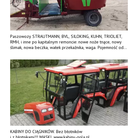
Paszowozy STRAUTMANN, BVL, SILOKING, KUHN, TRIOLIET,
RMH, i inne po kapitalnym remoncie: nowe noże tnące, nowy
ślimak, nowa beczka, wałek przekaźnika, waga. Pojemność od
5m3 - 40m3. Cena od 32 tys. Wozy sprowadzone z Niemiec.
Jesteśmy także producentem nowych paszowozów AKSA, woj.
wielkopolskie, koło Konina. Kontakt: 607 405 691.
KABINY DO CIĄGNIKÓW. Bez błotników
i z błotnikami!!! MASKI. www.kabiny-gola.pl