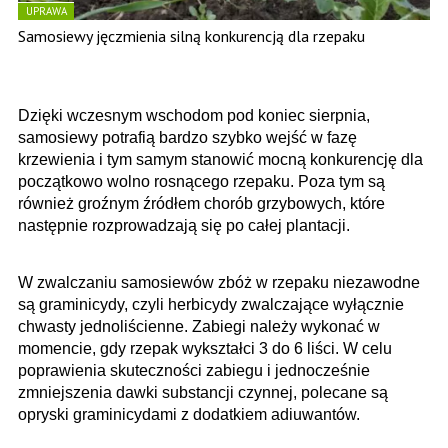
UPRAWA
Samosiewy jęczmienia silną konkurencją dla rzepaku
Dzięki wczesnym wschodom pod koniec sierpnia,
samosiewy potrafią bardzo szybko wejść w fazę
krzewienia i tym samym stanowić mocną konkurencję dla
początkowo wolno rosnącego rzepaku. Poza tym są
również groźnym źródłem chorób grzybowych, które
następnie rozprowadzają się po całej plantacji.
W zwalczaniu samosiewów zbóż w rzepaku niezawodne
są graminicydy, czyli herbicydy zwalczające wyłącznie
chwasty jednoliścienne. Zabiegi należy wykonać w
momencie, gdy rzepak wykształci 3 do 6 liści. W celu
poprawienia skuteczności zabiegu i jednocześnie
zmniejszenia dawki substancji czynnej, polecane są
opryski graminicydami z dodatkiem adiuwantów.