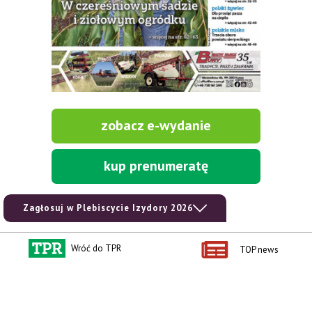
zobacz e-wydanie
kup prenumeratę
Zagłosuj w Plebiscycie Izydory 2026
Wróć do TPR
TOP news
Kontakt i regulaminy
Przydatne linki
Kontakt
Ceny rolnicze
Reklama
Newsletter rolniczy