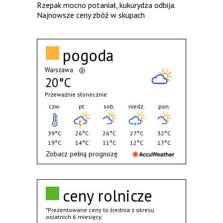
Rzepak mocno potaniał, kukurydza odbija.
Najnowsze ceny zbóż w skupach
pogoda
Warszawa
20°C
Przeważnie słonecznie
czw.
pt.
sob.
niedz.
pon.
39°C
26°C
26°C
27°C
32°C
19°C
14°C
11°C
12°C
17°C
Zobacz pełną prognozę
ceny rolnicze
*Prezentowane ceny to średnia z okresu
ostatnich 6 miesięcy.