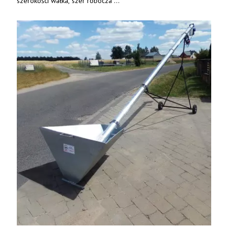
szerokości wałka, szer robocza
do 6 m. Mocna konstrukcja. Karchex.
Tel. 606 211 056, 507 158 699.