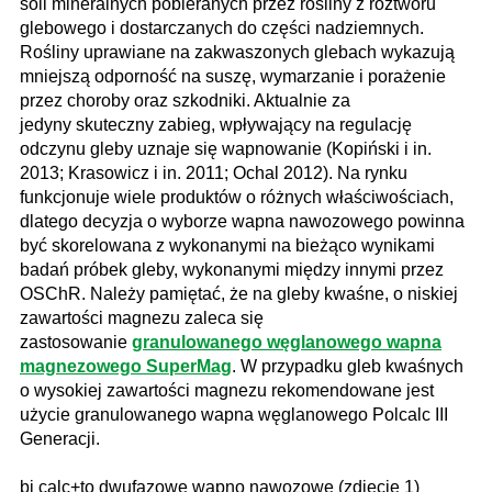
soli mineralnych pobieranych przez rośliny z roztworu
glebowego i dostarczanych do części nadziemnych.
Rośliny uprawiane na zakwaszonych glebach wykazują
mniejszą odporność na suszę, wymarzanie i porażenie
przez choroby oraz szkodniki. Aktualnie za
jedyny skuteczny zabieg, wpływający na regulację
odczynu gleby uznaje się wapnowanie (Kopiński i in.
2013; Krasowicz i in. 2011; Ochal 2012). Na rynku
funkcjonuje wiele produktów o różnych właściwościach,
dlatego decyzja o wyborze wapna nawozowego powinna
być skorelowana z wykonanymi na bieżąco wynikami
badań próbek gleby, wykonanymi między innymi przez
OSChR. Należy pamiętać, że na gleby kwaśne, o niskiej
zawartości magnezu zaleca się
zastosowanie
granulowanego węglanowego wapna
magnezowego SuperMag
. W przypadku gleb kwaśnych
o wysokiej zawartości magnezu rekomendowane jest
użycie granulowanego wapna węglanowego Polcalc III
Generacji.
bi calc+to dwufazowe wapno nawozowe (zdjęcie 1)