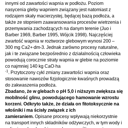
innymi od zawartości wapnia w podłożu. Poziom
nasycenia gleby wapniem związany jest natomiast z
rodzajem skały macierzystej, będącej bazą podłoża, a
także ze stopniem zaawansowania procesów wietrzenia i
przemywania zachodzących na danym terenie (Juo i
Barber 1969, Barber 1995, Wójcik 1998). Najczęściej
zwartość wapnia w roztworze glebowym wynosi 200 –
300 mg Ca2+∙dm-3. Jednak zarówno procesy naturalne,
jak i te związane bezpośrednio z działalnością człowieka
powodują corocznie straty wapnia w glebie na poziomie
co najmniej 140 kg CaO·ha
-1
. Przytoczony cykl zmiany zawartości wapnia oraz
stosowanie nawozów fizjologicznie kwaśnych prowadzą
do zakwaszenia podłoża.
Zbadano, że w glebach o pH 5,0 i niższym zwiększa się
mobilność glinu, powodującego hamowanie wzrostu
korzeni. Odkryto także, że działa on fitotoksycznie na
włośniki i ma ścisły związek z ich
zamieraniem.
Opisane procesy wpływają niekorzystnie
na transport innych składników odżywczych, w tym wody i