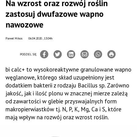
Na wzrost oraz rozwój roślin
zastosuj dwufazowe wapno
nawozowe
Paweł Mikos
06.04.2020., 13:04h
PODZIEL SIĘ
bi calc+ to wysokoreaktywne granulowane wapno
węglanowe, którego skład uzupełniony jest
dodatkiem bakterii z rodzaju Bacillus sp. Zarówno
jakość, jak i ilość plonu w znacznej mierze zależą
od zawartości w glebie przyswajalnych form
makropierwiastków tj. N, P, K, Mg, Ca i S, które
mają wpływ na rozwój oraz wzrost roślin.