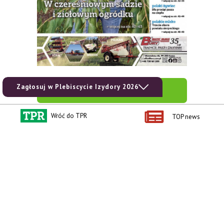
Zagłosuj w Plebiscycie Izydory 2026
zobacz e-wydanie
Wróć do TPR
TOP news
kup prenumeratę
Kontakt i regulaminy
Przydatne linki
Kontakt
Ceny rolnicze
Reklama
Newsletter rolniczy