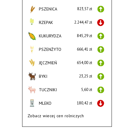
PSZENICA
823,57 zł
RZEPAK
2.244,47 zł
KUKURYDZA
845,29 zł
PSZENŻYTO
666,41 zł
JĘCZMIEŃ
654,00 zł
BYKI
23,25 zł
TUCZNIKI
5,60 zł
MLEKO
180,42 zł
Zobacz wiecej cen rolniczych