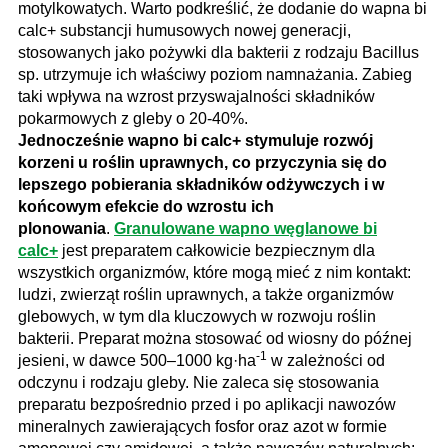
motylkowatych. Warto podkreślić, że dodanie do wapna bi
calc+ substancji humusowych nowej generacji,
stosowanych jako pożywki dla bakterii z rodzaju Bacillus
sp. utrzymuje ich właściwy poziom namnażania. Zabieg
taki wpływa na wzrost przyswajalności składników
pokarmowych z gleby o 20-40%.
Jednocześnie wapno bi calc+ stymuluje rozwój
korzeni u roślin uprawnych, co przyczynia się do
lepszego pobierania składników odżywczych i w
końcowym efekcie do wzrostu ich
plonowania
.
Granulowane wapno węglanowe bi
calc+
jest preparatem całkowicie bezpiecznym dla
wszystkich organizmów, które mogą mieć z nim kontakt:
ludzi, zwierząt roślin uprawnych, a także organizmów
glebowych, w tym dla kluczowych w rozwoju roślin
bakterii. Preparat można stosować od wiosny do późnej
-1
jesieni, w dawce 500–1000 kg·ha
w zależności od
odczynu i rodzaju gleby. Nie zaleca się stosowania
preparatu bezpośrednio przed i po aplikacji nawozów
mineralnych zawierających fosfor oraz azot w formie