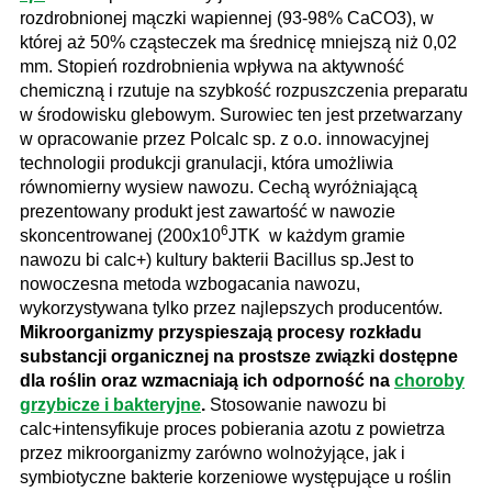
rozdrobnionej mączki wapiennej (93-98% CaCO3), w
której aż 50% cząsteczek ma średnicę mniejszą niż 0,02
mm. Stopień rozdrobnienia wpływa na aktywność
chemiczną i rzutuje na szybkość rozpuszczenia preparatu
w środowisku glebowym. Surowiec ten jest przetwarzany
w opracowanie przez Polcalc sp. z o.o. innowacyjnej
technologii produkcji granulacji, która umożliwia
równomierny wysiew nawozu. Cechą wyróżniającą
prezentowany produkt jest zawartość w nawozie
6
skoncentrowanej (200x10
JTK w każdym gramie
nawozu bi calc+) kultury bakterii Bacillus sp.Jest to
nowoczesna metoda wzbogacania nawozu,
wykorzystywana tylko przez najlepszych producentów.
Mikroorganizmy przyspieszają procesy rozkładu
substancji organicznej na prostsze związki dostępne
dla roślin oraz wzmacniają ich odporność na
choroby
grzybicze i bakteryjne
.
Stosowanie nawozu bi
calc+intensyfikuje proces pobierania azotu z powietrza
przez mikroorganizmy zarówno wolnożyjące, jak i
symbiotyczne bakterie korzeniowe występujące u roślin