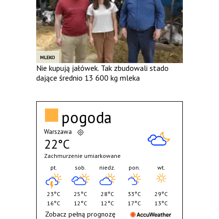
MLEKO
Nie kupują jałówek. Tak zbudowali stado
dające średnio 13 600 kg mleka
pogoda
Warszawa
22°C
Zachmurzenie umiarkowane
pt.
sob.
niedz.
pon.
wt.
23°C
25°C
28°C
33°C
29°C
16°C
12°C
12°C
17°C
13°C
Zobacz pełną prognozę