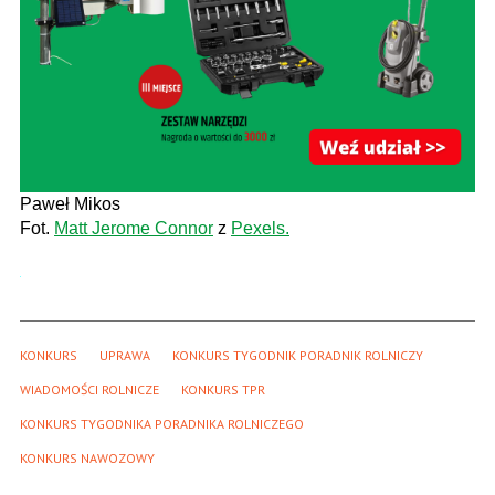
Paweł Mikos
Fot.
Matt Jerome Connor
z
Pexels.
KONKURS
UPRAWA
KONKURS TYGODNIK PORADNIK ROLNICZY
WIADOMOŚCI ROLNICZE
KONKURS TPR
KONKURS TYGODNIKA PORADNIKA ROLNICZEGO
KONKURS NAWOZOWY