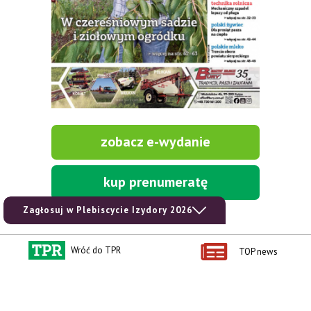
zobacz e-wydanie
kup prenumeratę
Zagłosuj w Plebiscycie Izydory 2026
Wróć do TPR
TOP news
Kontakt i regulaminy
Przydatne linki
Kontakt
Ceny rolnicze