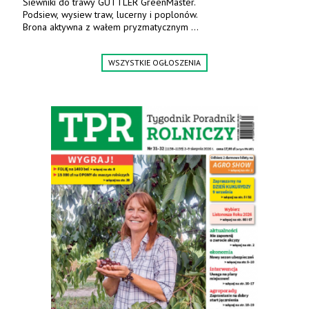
Siewniki do trawy GUTTLER GreenMaster.
Podsiew, wysiew traw, lucerny i poplonów.
Brona aktywna z wałem pryzmatycznym
Guttlera. Bezpośredni importer www.karchex.eu
Tel. 606 211 056, 507 158 699.
WSZYSTKIE OGŁOSZENIA