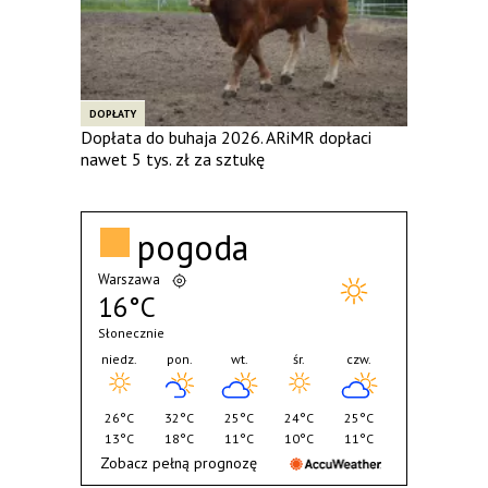
DOPŁATY
Dopłata do buhaja 2026. ARiMR dopłaci
nawet 5 tys. zł za sztukę
pogoda
Warszawa
16°C
Słonecznie
niedz.
pon.
wt.
śr.
czw.
26°C
32°C
25°C
24°C
25°C
13°C
18°C
11°C
10°C
11°C
Zobacz pełną prognozę