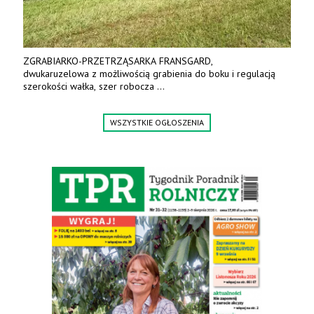
ZGRABIARKO-PRZETRZĄSARKA FRANSGARD,
dwukaruzelowa z możliwością grabienia do boku i regulacją
szerokości wałka, szer robocza
do 6 m. Mocna konstrukcja. Karchex.
Tel. 606 211 056, 507 158 699.
WSZYSTKIE OGŁOSZENIA