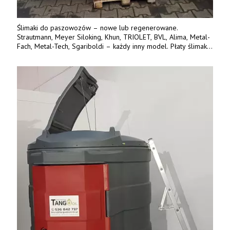
Ślimaki do paszowozów – nowe lub regenerowane.
Strautmann, Meyer Siloking, Khun, TRIOLET, BVL, Alima, Metal-
Fach, Metal-Tech, Sgariboldi – każdy inny model. Płaty ślimaka
wykonane z blachy o podwyższonej wytrzymałości na ścieranie
– 15 lub 18 mm. Możliwa wymiana i dowóz na miejsce – cała
Polska. Tel. 609 144 596.