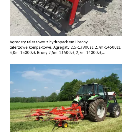
Agregaty talerzowe z hydropackiem i brony
talerzowe kompaktowe. Agregaty 2,5-13900zł, 2,7m-14500zł,
3,0m-15000zł. Brony 2,5m-13500zł, 2,7m-14000zł,
3,0m-14800zł. Tel. 500 800 106, www.agrieko.pl