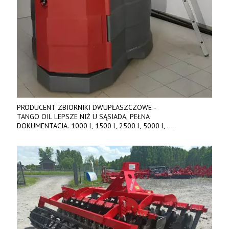
PRODUCENT ZBIORNIKI DWUPŁASZCZOWE -
TANGO OIL LEPSZE NIŻ U SĄSIADA, PEŁNA
DOKUMENTACJA. 1000 l, 1500 l, 2500 l, 5000 l,
produkt polski. Dobra cena, szybkie terminy realizacji. Tel. 536
842 737, www.tango-oil.pl