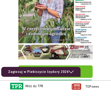
zobacz e-wydanie
Zagłosuj w Plebiscycie Izydory 2026
kup prenumeratę
Wróć do TPR
TOP news