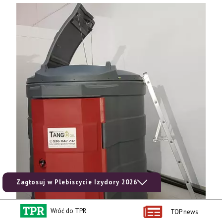
Tel. 606 211 056, 507 158 699.
Zagłosuj w Plebiscycie Izydory 2026
Wróć do TPR
TOP news