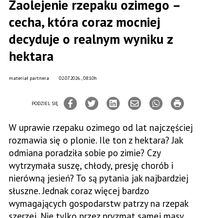
Zaolejenie rzepaku ozimego –
cecha, która coraz mocniej
decyduje o realnym wyniku z
hektara
materiał partnera
02.07.2026., 08:10h
PODZIEL SIĘ
W uprawie rzepaku ozimego od lat najczęściej
rozmawia się o plonie. Ile ton z hektara? Jak
odmiana poradziła sobie po zimie? Czy
wytrzymała suszę, chłody, presję chorób i
nierówną jesień? To są pytania jak najbardziej
słuszne. Jednak coraz więcej bardzo
wymagających gospodarstw patrzy na rzepak
szerzej. Nie tylko przez pryzmat samej masy