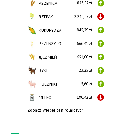
PSZENICA
823,57 zł
RZEPAK
2.244,47 zł
KUKURYDZA
845,29 zł
PSZENŻYTO
666,41 zł
JĘCZMIEŃ
654,00 zł
BYKI
23,25 zł
TUCZNIKI
5,60 zł
MLEKO
180,42 zł
Zobacz wiecej cen rolniczych