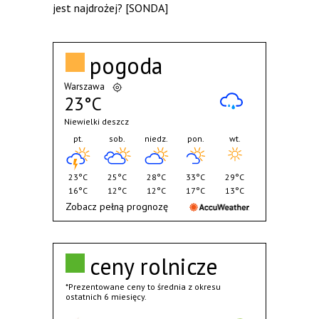
jest najdrożej? [SONDA]
pogoda
Warszawa
23°C
Niewielki deszcz
pt.
sob.
niedz.
pon.
wt.
23°C
25°C
28°C
33°C
29°C
16°C
12°C
12°C
17°C
13°C
Zobacz pełną prognozę
ceny rolnicze
*Prezentowane ceny to średnia z okresu
ostatnich 6 miesięcy.