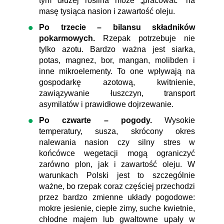
tym dłużej roślina może „pracować” na
masę tysiąca nasion i zawartość oleju.
Po trzecie – bilansu składników
pokarmowych.
Rzepak potrzebuje nie
tylko azotu. Bardzo ważna jest siarka,
potas, magnez, bor, mangan, molibden i
inne mikroelementy. To one wpływają na
gospodarkę azotową, kwitnienie,
zawiązywanie łuszczyn, transport
asymilatów i prawidłowe dojrzewanie.
Po czwarte – pogody.
Wysokie
temperatury, susza, skrócony okres
nalewania nasion czy silny stres w
końcówce wegetacji mogą ograniczyć
zarówno plon, jak i zawartość oleju. W
warunkach Polski jest to szczególnie
ważne, bo rzepak coraz częściej przechodzi
przez bardzo zmienne układy pogodowe:
mokre jesienie, ciepłe zimy, suche kwietnie,
chłodne majem lub gwałtowne upały w