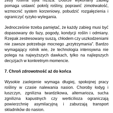
żeby roślina była niższa. Dobrze wykonany zabieg
pomaga ustawić pokrój rośliny, poprawić zimotrwałość,
wzmocnić system korzeniowy, pobudzić rozgałęzienia i
ograniczyć ryzyko wylegania.
Jednocześnie trzeba pamiętać, że każdy zabieg musi być
dopasowany do fazy, pogody, kondycji roślin i odmiany.
Rzepak zestresowany suszą, chłodem czy uszkodzeniami
nie zawsze potrzebuje mocnego „przytrzymania”. Bardzo
wymagający rolnik wie, że technologia intensywna nie
polega na najwyższych dawkach, tylko na najlepszych
decyzjach w konkretnym momencie.
7. Chroń zdrowotność aż do końca
Wysokie zaolejenie wymaga długiej, spokojnej pracy
rośliny w czasie nalewania nasion. Choroby łodyg i
łuszczyn, zgnilizna twardzikowa, alternarioza, sucha
zgnilizna kapustnych czy werticilioza ograniczają
powierzchnię asymilacyjną i zaburzają transport
składników do nasion.