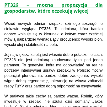
PT326 – mocna propozycja dla
gospodarstw, które oczekują więcej
Wśród nowych odmian rzepaku ozimego szczególnie
ciekawie wygląda
PT326
. To odmiana, która bardzo
dobrze wpisuje się w kierunek, o którym coraz częściej
mówią najbardziej wymagający producenci: wysoki plon,
wysoki olej i stabilność na polu.
Jej największą zaletą jest właśnie dobre połączenie cech.
PT326 nie jest odmianą zbudowaną tylko pod jeden
parametr. To genetyka, która ma odpowiadać na realne
potrzeby intensywnej uprawy rzepaku w Polsce: mocny
potencjał plonowania, bardzo dobre zaolejenie, wysoki
wigor, dobrą regenerację, tolerancję na wirusa żółtaczki
rzepy TuYV oraz bardzo dobrą odporność na osypywanie.
W praktyce takie cechy są bardzo ważne. Rolnik, który
inwestuje w rzepak, nie szuka dziś odmiany „jakoś
będzie”. Szuka odmiany, która ma szansę wykorzystać