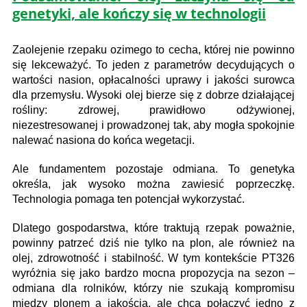
genetyki, ale kończy się w technologii
Zaolejenie rzepaku ozimego to cecha, której nie powinno
się lekceważyć. To jeden z parametrów decydujących o
wartości nasion, opłacalności uprawy i jakości surowca
dla przemysłu. Wysoki olej bierze się z dobrze działającej
rośliny: zdrowej, prawidłowo odżywionej,
niezestresowanej i prowadzonej tak, aby mogła spokojnie
nalewać nasiona do końca wegetacji.
Ale fundamentem pozostaje odmiana. To genetyka
określa, jak wysoko można zawiesić poprzeczkę.
Technologia pomaga ten potencjał wykorzystać.
Dlatego gospodarstwa, które traktują rzepak poważnie,
powinny patrzeć dziś nie tylko na plon, ale również na
olej, zdrowotność i stabilność. W tym kontekście PT326
wyróżnia się jako bardzo mocna propozycja na sezon –
odmiana dla rolników, którzy nie szukają kompromisu
między plonem a jakością, ale chcą połączyć jedno z