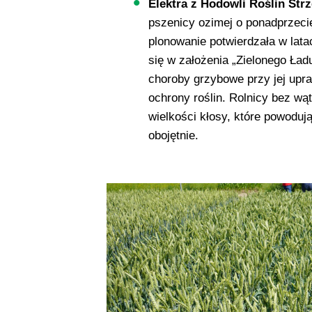
Elektra z Hodowli Roślin Str
pszenicy ozimej o ponadprzecię
plonowanie potwierdzała w lata
się w założenia „Zielonego Ład
choroby grzybowe przy jej up
ochrony roślin. Rolnicy bez wątp
wielkości kłosy, które powodują
obojętnie.