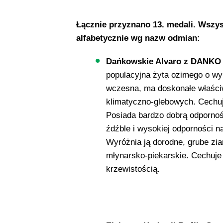
Łącznie przyznano 13. medali. Wszyst
alfabetycznie wg nazw odmian:
Dańkowskie Alvaro z DANKO H
populacyjna żyta ozimego o w
wczesna, ma doskonałe właści
klimatyczno-glebowych. Cechuj
Posiada bardzo dobrą odporno
źdźble i wysokiej odporności n
Wyróżnia ją dorodne, grube zia
młynarsko-piekarskie. Cechuje 
krzewistością.