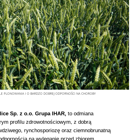
ALE PLONOWANIA I O BARDZO DOBREJ ODPORNOŚCI NA CHOROBY
ice Sp. z o.o. Grupa IHAR,
to odmiana
brym profilu zdrowotnościowym, z dobrą
wdziwego, rynchosporiozę oraz ciemnobrunatną
 odpornością na wyleganie przed zbiorem.