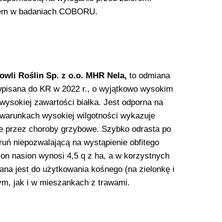
rcem w badaniach COBORU.
owli Roślin Sp. z o.o. MHR Nela,
to odmiana
 wpisana do KR w 2022 r., o wyjątkowo wysokim
 wysokiej zawartości białka. Jest odporna na
warunkach wysokiej wilgotności wykazuje
e przez choroby grzybowe. Szybko odrasta po
 ruń niepozwalającą na wystąpienie obfitego
on nasion wynosi 4,5 q z ha, a w korzystnych
na jest do użytkowania kośnego (na zielonkę i
ym, jak i w mieszankach z trawami.