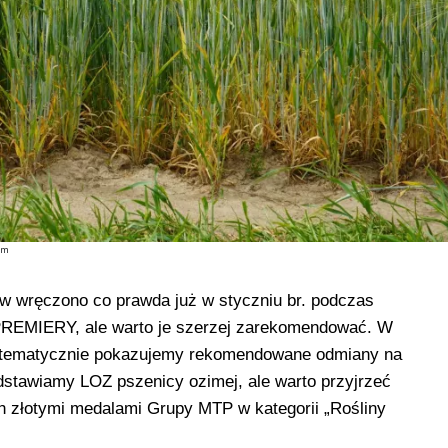
em
ów wręczono co prawda już w styczniu br. podczas
REMIERY, ale warto je szerzej zarekomendować. W
stematycznie pokazujemy rekomendowane odmiany na
stawiamy LOZ pszenicy ozimej, ale warto przyjrzeć
 złotymi medalami Grupy MTP w kategorii „Rośliny