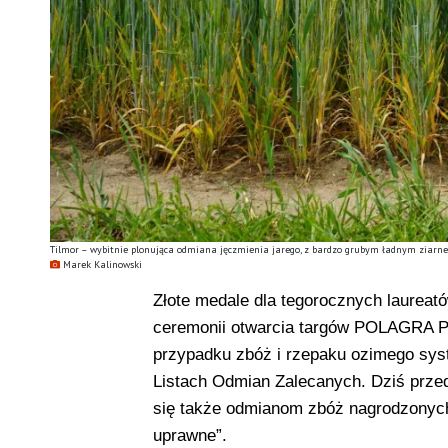
Tilmor – wybitnie plonująca odmiana jęczmienia jarego, z bardzo grubym ładnym ziarn
Marek Kalinowski
Złote medale dla tegorocznych laureat
ceremonii otwarcia targów POLAGRA P
przypadku zbóż i rzepaku ozimego sy
Listach Odmian Zalecanych. Dziś przed
się także odmianom zbóż nagrodzonych
uprawne”.