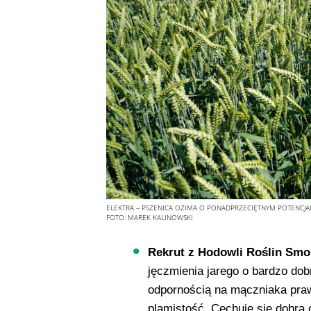
ELEKTRA – PSZENICA OZIMA O PONADPRZECIĘTNYM POTENCJ
FOTO:
MAREK KALINOWSKI
Rekrut z Hodowli Roślin Smol
jęczmienia jarego o bardzo do
odpornością na mączniaka pra
plamistość. Cechuje się dobrą