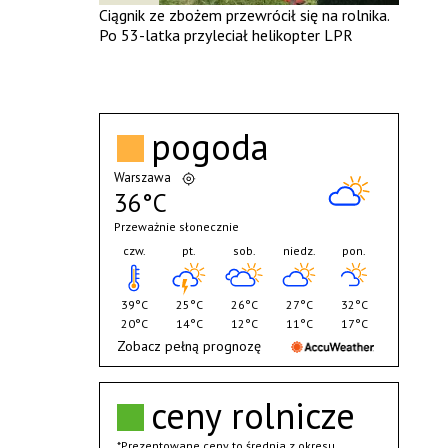
Ciągnik ze zbożem przewrócił się na rolnika.
Po 53-latka przyleciał helikopter LPR
pogoda
Warszawa
36°C
Przeważnie słonecznie
czw.
pt.
sob.
niedz.
pon.
39°C
25°C
26°C
27°C
32°C
20°C
14°C
12°C
11°C
17°C
Zobacz pełną prognozę
ceny rolnicze
*Prezentowane ceny to średnia z okresu