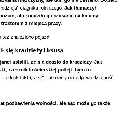
eszkania mężczyzny, ale tam go nie zastano.
Dopiero
łodzieja” ciągnika rolniczego.
Jak tłumaczył
bożem, ale znudziło go czekanie na kolejny
 traktorem z miejsca pracy.
 też znaleziono pojazd.
ił się kradzieży Ursusa
nci ustalili, że nie doszło do kradzieży. Jak
i, rzecznik kościerskiej policji, było to
o jednak faktu, że 25-latkowi grozi odpowiedzialność
at pozbawienia wolności, ale sąd może go także