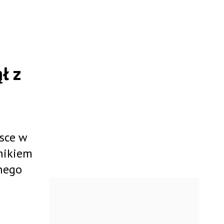
ł z
jsce w
nikiem
pnego