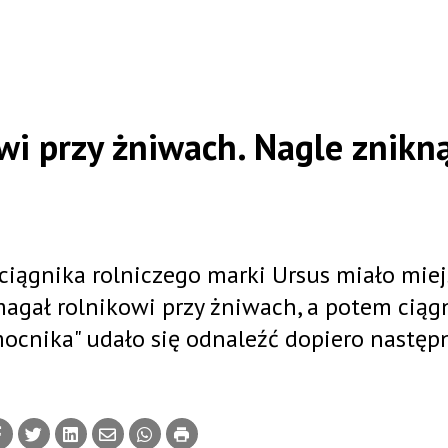
i przy żniwach. Nagle znikną
ciągnika rolniczego marki Ursus miało mie
magał rolnikowi przy żniwach, a potem ciąg
omocnika" udało się odnaleźć dopiero nastę