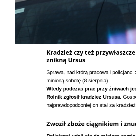
Kradzież czy też przywłaszcze
znikną Ursus
Sprawa, nad którą pracowali policjanc
minioną sobotę (8 sierpnia).
Wtedy podczas prac przy żniwach jed
Rolnik zgłosił kradzież Ursusa.
Gospo
najprawdopodobniej on stał za kradzież
Zwoził zboże ciągnikiem i znu