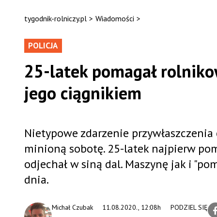
tygodnik-rolniczy.pl
>
Wiadomości
>
POLICJA
25-latek pomagał rolnikow
jego ciągnikiem
Nietypowe zdarzenie przywłaszczenia 
minioną sobotę. 25-latek najpierw po
odjechał w siną dal. Maszynę jak i "p
dnia.
Michał Czubak
11.08.2020., 12:08h
PODZIEL SIĘ