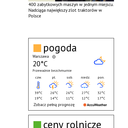
400 zabytkowych maszyn w jednym miejscu.
Nadciąga największy zlot traktorów w
Polsce
pogoda
Warszawa
20°C
Przeważnie bezchmurnie
czw.
pt.
sob.
niedz.
pon.
39°C
26°C
26°C
27°C
32°C
19°C
14°C
11°C
12°C
17°C
Zobacz pełną prognozę
ceny rolnicze