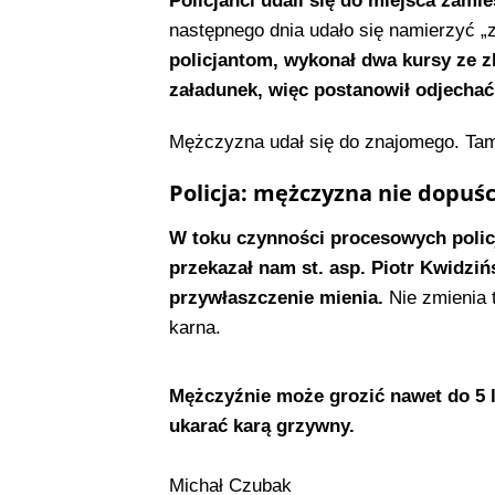
Policjanci udali się do miejsca zami
następnego dnia udało się namierzyć „z
policjantom, wykonał dwa kursy ze z
załadunek, więc postanowił odjechać
Mężczyzna udał się do znajomego. Tam
Policja: mężczyzna nie dopuśc
W toku czynności procesowych policja
przekazał nam st. asp. Piotr Kwidzińsk
przywłaszczenie mienia.
Nie zmienia t
karna.
Mężczyźnie może grozić nawet do 5 l
ukarać karą grzywny.
Michał Czubak