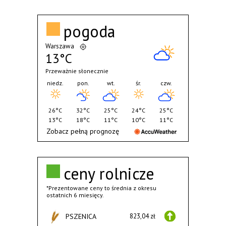
pogoda
Warszawa
13°C
Przeważnie słonecznie
niedz.
pon.
wt.
śr.
czw.
26°C
32°C
25°C
24°C
25°C
13°C
18°C
11°C
10°C
11°C
Zobacz pełną prognozę
ceny rolnicze
*Prezentowane ceny to średnia z okresu
ostatnich 6 miesięcy.
PSZENICA
823,04 zł