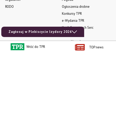
RODO
Ogłoszenia drobne
Konkursy TPR
e-Wydania TPR
Kącik Samotnych Serc
Zagłosuj w Plebiscycie Izydory 2026
Porgram TV
agrarsklep.pl
Wróć do TPR
TOP news
RSS
Produkty dla Ciebie
Kategorie
Zamów prenumeratę TPR
Wiadomości
Kup Tygodnik
Rynki
Album 40 lat na biegu.
Pieniądze
Niezawodne maszyny polskiej
Prawo
wsi
Uprawa
Publikacja Wapnowanie to
konieczność
Maszyny
Publikacja Vademecum
Mleko