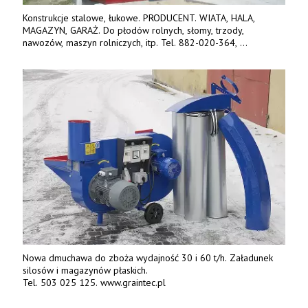
Konstrukcje stalowe, łukowe. PRODUCENT. WIATA, HALA,
MAGAZYN, GARAŻ. Do płodów rolnych, słomy, trzody,
nawozów, maszyn rolniczych, itp. Tel. 882-020-364,
664-125-869, 604-407-206. www.olimet.eu
Nowa dmuchawa do zboża wydajność 30 i 60 t/h. Załadunek
silosów i magazynów płaskich.
Tel. 503 025 125. www.graintec.pl