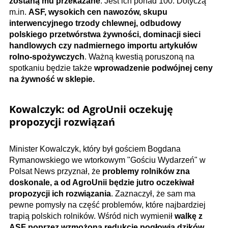
zostaną mu przekazane
. Jest ich ponad 100. Dotyczą
m.in.
ASF, wysokich cen nawozów, skupu
interwencyjnego trzody chlewnej, odbudowy
polskiego przetwórstwa żywności, dominacji sieci
handlowych czy nadmiernego importu artykułów
rolno-spożywczych
. Ważną kwestią poruszoną na
spotkaniu będzie także
wprowadzenie podwójnej ceny
na żywność w sklepie.
Kowalczyk: od AgroUnii oczekuję
propozycji rozwiązań
Minister Kowalczyk, który był gościem Bogdana
Rymanowskiego we wtorkowym "Gościu Wydarzeń" w
Polsat News przyznał, że
problemy rolników zna
doskonale, a od AgroUnii będzie jutro oczekiwał
propozycji ich rozwiązania
. Zaznaczył, że sam ma
pewne pomysły na część problemów, które najbardziej
trapią polskich rolników. Wśród nich wymienił
walkę z
ASF poprzez wzmożoną redukcję pogłowia dzików
,