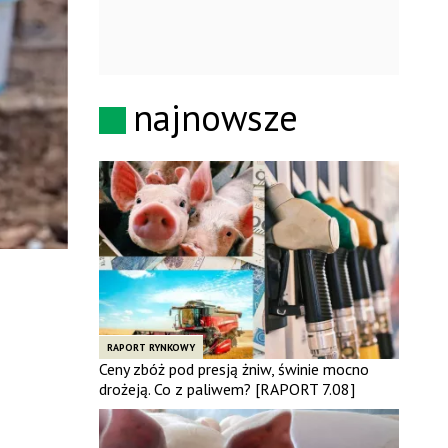
najnowsze
RAPORT RYNKOWY
Ceny zbóż pod presją żniw, świnie mocno
drożeją. Co z paliwem? [RAPORT 7.08]