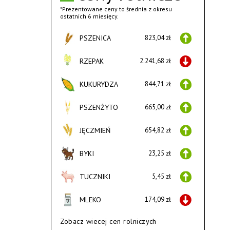
*Prezentowane ceny to średnia z okresu
ostatnich 6 miesięcy.
PSZENICA
823,04 zł
RZEPAK
2.241,68 zł
KUKURYDZA
844,71 zł
PSZENŻYTO
665,00 zł
JĘCZMIEŃ
654,82 zł
BYKI
23,25 zł
TUCZNIKI
5,45 zł
MLEKO
174,09 zł
Zobacz wiecej cen rolniczych