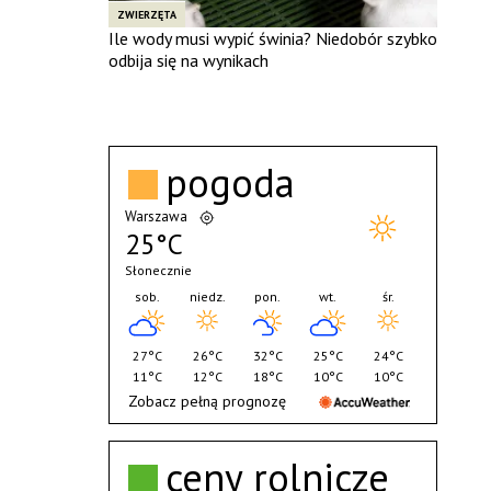
ZWIERZĘTA
Ile wody musi wypić świnia? Niedobór szybko
odbija się na wynikach
pogoda
Warszawa
25°C
Słonecznie
sob.
niedz.
pon.
wt.
śr.
27°C
26°C
32°C
25°C
24°C
11°C
12°C
18°C
10°C
10°C
Zobacz pełną prognozę
ceny rolnicze