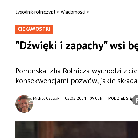
tygodnik-rolniczy.pl
>
Wiadomości
>
CIEKAWOSTKI
"Dźwięki i zapachy" wsi 
Pomorska Izba Rolnicza wychodzi z cie
konsekwencjami pozwów, jakie składaj
Michał Czubak
02.02.2021., 09:02h
PODZIEL SIĘ