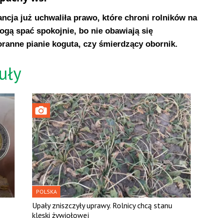
ancja już uchwaliła prawo, które chroni rolników na
ogą spać spokojnie, bo nie obawiają się
ranne pianie koguta, czy śmierdzący obornik.
uły
POLSKA
Upały zniszczyły uprawy. Rolnicy chcą stanu
klęski żywiołowej