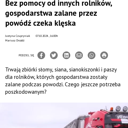
Bez pomocy od innych rolników,
gospodarstwa zalane przez
powódź czeka klęska
Justyna Czupryniak
07.10.2024., 16:00h
Mariusz Drożdż
PODZIEL SIĘ
Trwają zbiórki słomy, siana, sianokiszonki i paszy
dla rolników, których gospodarstwa zostały
zalane podczas powodzi. Czego jeszcze potrzeba
poszkodowanym?