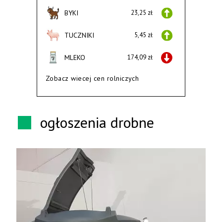
BYKI
23,25 zł
TUCZNIKI
5,45 zł
MLEKO
174,09 zł
Zobacz wiecej cen rolniczych
ogłoszenia drobne