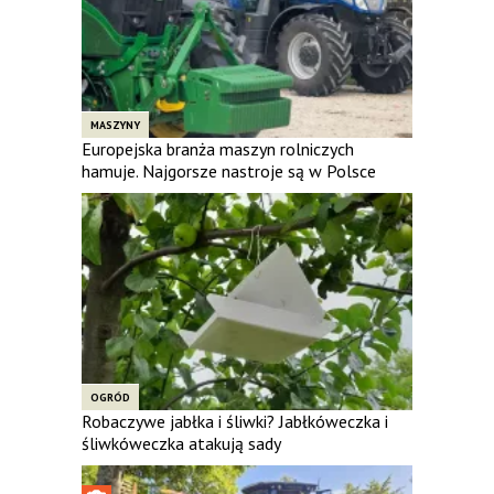
MASZYNY
Europejska branża maszyn rolniczych
hamuje. Najgorsze nastroje są w Polsce
OGRÓD
Robaczywe jabłka i śliwki? Jabłkóweczka i
śliwkóweczka atakują sady