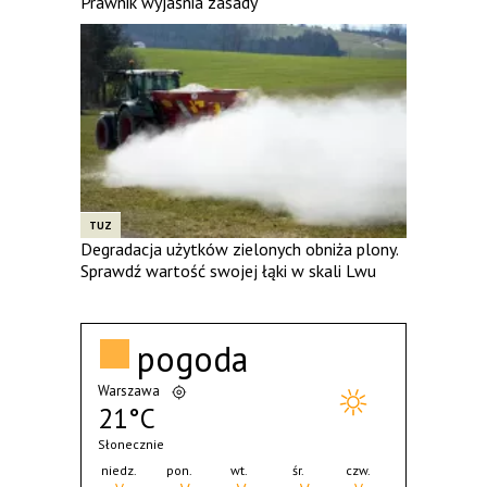
Prawnik wyjaśnia zasady
TUZ
Degradacja użytków zielonych obniża plony.
Sprawdź wartość swojej łąki w skali Lwu
pogoda
Warszawa
21°C
Słonecznie
niedz.
pon.
wt.
śr.
czw.