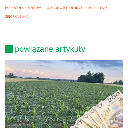
POMOC DLA ROLNIKÓW
WIADOMOŚCI ROLNICZE
ROLNICTWO
ZBIÓRKA SIANA
powiązane artykuły