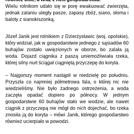
Wielu rolnikom udało się w porę ewakuować zwierzęta,
jednak zalaniu uległy pasze, zapasy zbóż, siano, słoma i
baloty z sianokiszonką.
Józef Janik jest rolnikiem z Dzierżysławic (woj. opolskie),
który widział, jak w gospodarstwie jednego z sąsiadów 60
buhajów zostało uwięzionych w oborze, bo zalała ją
woda. Dojazd ciągnika z paszą uniemożliwiała rzeka,
której silny nurt ściągał ciągniętą przyczepę do koryta.
– Najgorszy moment nastąpił w niedzielę po południu.
Przyszła co najmniej półmetrowa fala, o której nic nie
wiedzieliśmy. Nie było żadnego ostrzeżenia, a woda
zaczęła opadać dopiero po północy. W jednym
gospodarstwie 60 buhajów stało we wodzie, ale nawet
ciągnik z przyczepą nie mógł do nich dojechać, bo rzeka
znosiła ją do koryta – mówi Janik, którego gospodarstwo
również ucierpiało w powodzi.