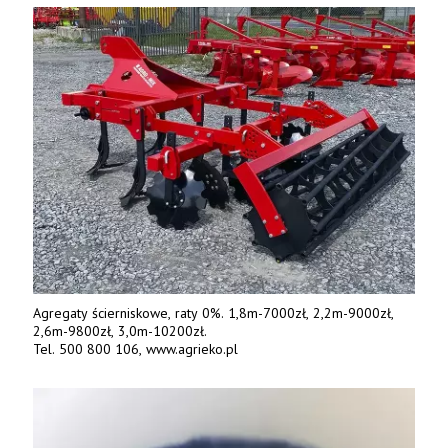
842 737, www.tango-oil.pl
Agregaty ścierniskowe, raty 0%. 1,8m-7000zł, 2,2m-9000zł,
2,6m-9800zł, 3,0m-10200zł.
Tel. 500 800 106, www.agrieko.pl