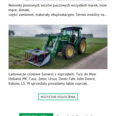
Remonty pionowych wozów paszowych wszystkich marek, noże
tnące, ślimaki,
części zamienne, materiały eksploatacyjne. Serwis mobilny na
terenie całej Polski.
Tel.: 61 285 38 61, 603 626 688.
Ładowacze czołowe Sonarol z osprzętem. Tury do New
Holland, MF, Case, Zetor, Ursus, Deutz Fahr, John Deere,
Kubota, LS. W sprzedaży posiadamy także osprzęt
w promocyjnych cenach. Tel. 500 600 106. www.specagro.pl
WSZYSTKIE OGŁOSZENIA