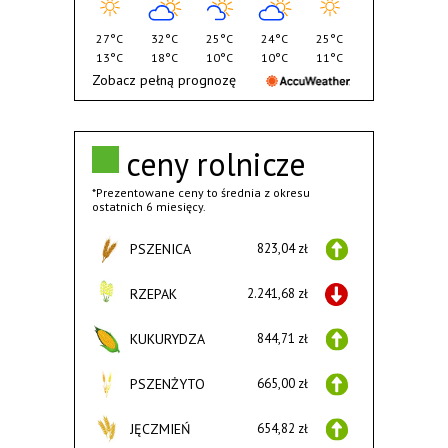
27°C
32°C
25°C
24°C
25°C
13°C
18°C
10°C
10°C
11°C
Zobacz pełną prognozę
ceny rolnicze
*Prezentowane ceny to średnia z okresu
ostatnich 6 miesięcy.
PSZENICA
823,04 zł
RZEPAK
2.241,68 zł
KUKURYDZA
844,71 zł
PSZENŻYTO
665,00 zł
JĘCZMIEŃ
654,82 zł