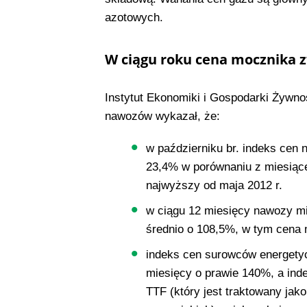
azotowych.
W ciągu roku cena mocznika zw
Instytut Ekonomiki i Gospodarki Żywno
nawozów wykazał, że:
w październiku br. indeks cen
23,4% w porównaniu z miesiące
najwyższy od maja 2012 r.
w ciągu 12 miesięcy nawozy m
średnio o 108,5%, w tym cena m
indeks cen surowców energety
miesięcy o prawie 140%, a ind
TTF (który jest traktowany jak