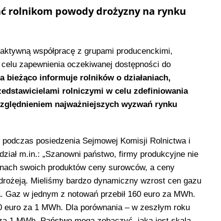
ać rolnikom powody drożyzny na rynku
 aktywną współpracę z grupami producenckimi,
w celu zapewnienia oczekiwanej dostępności do
 bieżąco informuje rolników o działaniach,
zedstawicielami rolniczymi w celu zdefiniowania
względnieniem najważniejszych wyzwań rynku
 podczas posiedzenia Sejmowej Komisji Rolnictwa i
ział m.in.: „Szanowni państwo, firmy produkcyjne nie
enach swoich produktów ceny surowców, a ceny
drożeją. Mieliśmy bardzo dynamiczny wzrost cen gazu
a. Gaz w jednym z notowań przebił 160 euro za MWh.
00 euro za 1 MWh. Dla porównania – w zeszłym roku
 za 1 MWh. Państwo mogą zobaczyć, jaka jest skala