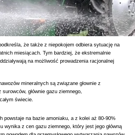
podkreśla, że także z niepokojem odbiera sytuację na
tnich miesiącach. Tym bardziej, że ekstremalnie
ddziaływają na możliwość prowadzenia racjonalnej
awozów mineralnych są związane głownie z
 surowców, głównie gazu ziemnego,
całym świecie.
powstaje na bazie amoniaku, a z kolei aż 80-90%
u wynika z cen gazu ziemnego, który jest jego główną
nym powodem dla przemysłowego wytwarzania nawozów