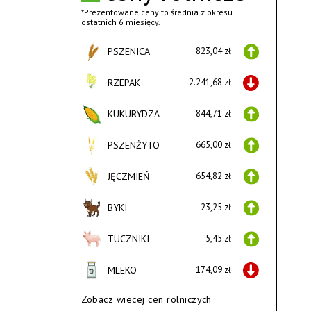
*Prezentowane ceny to średnia z okresu
ostatnich 6 miesięcy.
PSZENICA
823,04 zł
RZEPAK
2.241,68 zł
KUKURYDZA
844,71 zł
PSZENŻYTO
665,00 zł
JĘCZMIEŃ
654,82 zł
BYKI
23,25 zł
TUCZNIKI
5,45 zł
MLEKO
174,09 zł
Zobacz wiecej cen rolniczych