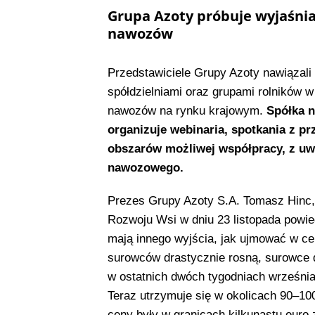
Grupa Azoty próbuje wyjaśni
nawozów
Przedstawiciele Grupy Azoty nawiązali
spółdzielniami oraz grupami rolników 
nawozów na rynku krajowym.
Spółka na
organizuje webinaria, spotkania z pr
obszarów możliwej współpracy, z u
nawozowego.
Prezes Grupy Azoty S.A. Tomasz Hinc,
Rozwoju Wsi w dniu 23 listopada powied
mają innego wyjścia, jak ujmować w c
surowców drastycznie rosną, surowce 
w ostatnich dwóch tygodniach wrześni
Teraz utrzymuje się w okolicach 90–1
ceny były w granicach kilkunastu euro