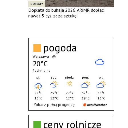
DOPŁATY
Dopłata do buhaja 2026. ARiMR dopłaci
nawet 5 tys. zł za sztukę
pogoda
Warszawa
20°C
Pochmurno
pt.
sob.
niedz.
pon.
wt.
25°C
25°C
27°C
32°C
26°C
16°C
12°C
12°C
19°C
13°C
Zobacz pełną prognozę
ceny rolnicze