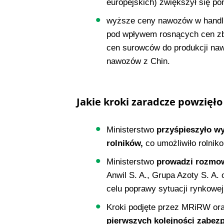
europejskich) zwiększył się pon
wyższe ceny nawozów w handl
pod wpływem rosnących cen zbóż
cen surowców do produkcji naw
nawozów z Chin.
Jakie kroki zaradcze powzięło
Ministerstwo
przyśpieszyło wy
rolników,
co umożliwiło rolnik
Ministerstwo
prowadzi rozmow
Anwil S. A., Grupa Azoty S. A
celu poprawy sytuacji rynkowej
Kroki podjęte przez MRiRW ora
pierwszych kolejności zabez