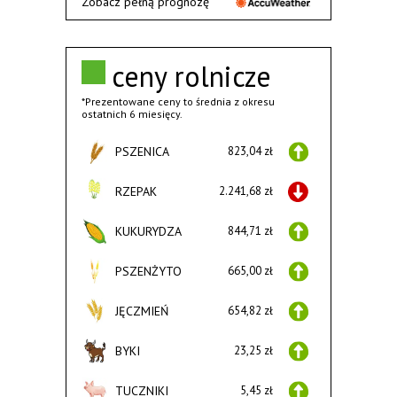
Zobacz pełną prognozę
ceny rolnicze
*Prezentowane ceny to średnia z okresu
ostatnich 6 miesięcy.
PSZENICA
823,04 zł
RZEPAK
2.241,68 zł
KUKURYDZA
844,71 zł
PSZENŻYTO
665,00 zł
JĘCZMIEŃ
654,82 zł
BYKI
23,25 zł
TUCZNIKI
5,45 zł