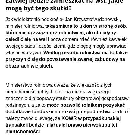
Łatwiej będzie zamieszkać na wsi. Jakie
mogą być tego skutki?
Jak wielokrotnie podkreślał Jan Krzysztof Ardanowski,
minister rolnictwa,
taka zmiana to ukłon w stronę osób,
które nie są związane z rolnictwem, ale chciałyby
osiedlić się na wsi
i poza domem mieć również kawałek
swojego sadu i części ziemi, gdzie będą mogły uprawiać
własne warzywa.
Według resortu rolnictwa ma to także
przyczynić się do powstawania zwartej zabudowy na
obszarach wiejskich.
Ministerstwo rolnictwa uważa, że większość z tych
nieruchomości rolnych do 1 ha nie ma większego
znaczenia dla poprawy struktury obszarowej gospodarstw
rodzinnych, a za to
może pozwolić rolnikom pozyskać
dodatkowe fundusze na rozwój gospodarstwa
.
Jednak
należy zwrócić uwagę, że
KOWR w przypadku takiej
transakcji będzie miał dalej prawo pierwokupu tej
nieruchomości
.