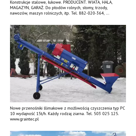
Konstrukcje stalowe, łukowe. PRODUCENT. WIATA, HALA,
MAGAZYN, GARAŻ. Do płodów rolnych, słomy, trzody,
nawozów, maszyn rolniczych, itp. Tel. 882-020-364,
664-125-869, 604-407-206. www.olimet.eu
Nowe przenośniki ślimakowe z możliwością czyszczenia typ PC
10 wydajność 15t/h. Każdy rodzaj ziarna. Tel. 503 025 125.
www.graintec.pl