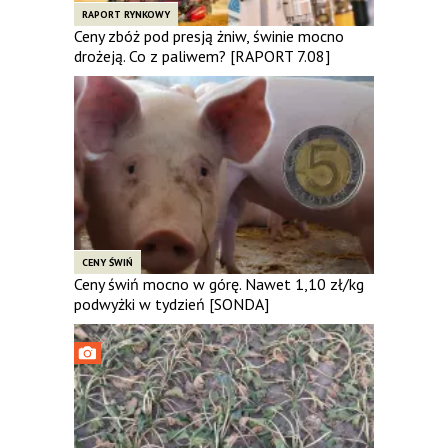
RAPORT RYNKOWY
Ceny zbóż pod presją żniw, świnie mocno
drożeją. Co z paliwem? [RAPORT 7.08]
CENY ŚWIŃ
Ceny świń mocno w górę. Nawet 1,10 zł/kg
podwyżki w tydzień [SONDA]