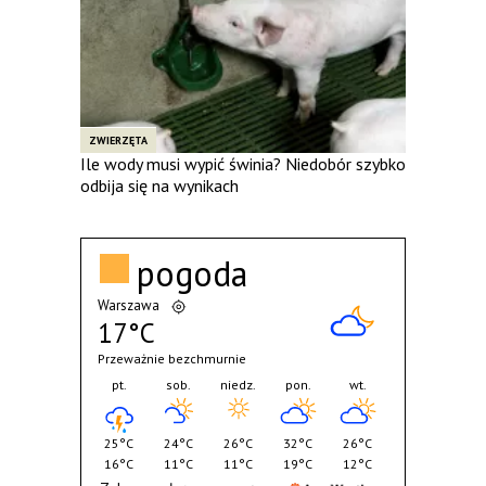
ZWIERZĘTA
Ile wody musi wypić świnia? Niedobór szybko
odbija się na wynikach
pogoda
Warszawa
17°C
Przeważnie bezchmurnie
pt.
sob.
niedz.
pon.
wt.
25°C
24°C
26°C
32°C
26°C
16°C
11°C
11°C
19°C
12°C