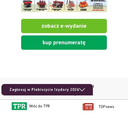
zobacz e-wydanie
kup prenumeratę
Kontakt i regulaminy
Przydatne linki
Zagłosuj w Plebiscycie Izydory 2026
Kontakt
Ceny rolnicze
Reklama
Newsletter rolniczy
Wróć do TPR
TOP news
Polityka prywatności
Rolniczy Alert Cenowy
Regulamin
Pogoda
RODO
Ogłoszenia drobne