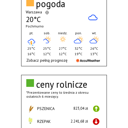
pogoda
Warszawa
20°C
Pochmurno
pt.
sob.
niedz.
pon.
wt.
25°C
25°C
27°C
32°C
26°C
16°C
12°C
12°C
19°C
13°C
Zobacz pełną prognozę
ceny rolnicze
*Prezentowane ceny to średnia z okresu
ostatnich 6 miesięcy.
PSZENICA
823,04 zł
RZEPAK
2.241,68 zł