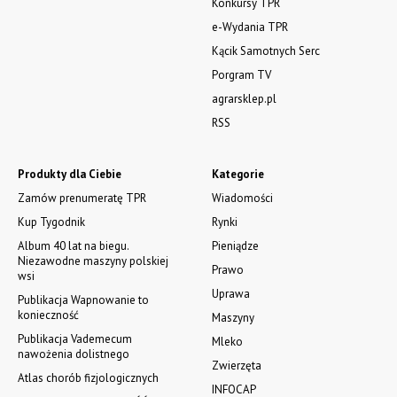
Konkursy TPR
e-Wydania TPR
Kącik Samotnych Serc
Porgram TV
agrarsklep.pl
RSS
Produkty dla Ciebie
Kategorie
Zamów prenumeratę TPR
Wiadomości
Kup Tygodnik
Rynki
Album 40 lat na biegu.
Pieniądze
Niezawodne maszyny polskiej
Prawo
wsi
Uprawa
Publikacja Wapnowanie to
konieczność
Maszyny
Publikacja Vademecum
Mleko
nawożenia dolistnego
Zwierzęta
Atlas chorób fizjologicznych
INFOCAP