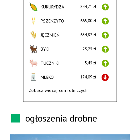
KUKURYDZA
844,71 zł
PSZENŻYTO
665,00 zł
JĘCZMIEŃ
654,82 zł
BYKI
23,25 zł
TUCZNIKI
5,45 zł
MLEKO
174,09 zł
Zobacz wiecej cen rolniczych
ogłoszenia drobne