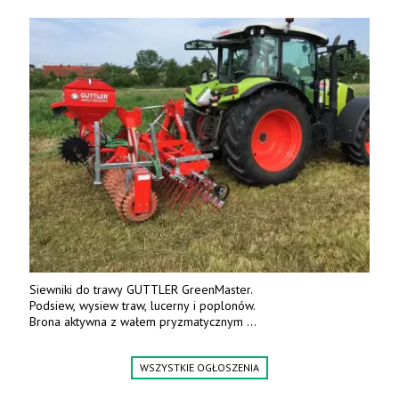
Siewniki do trawy GUTTLER GreenMaster.
Podsiew, wysiew traw, lucerny i poplonów.
Brona aktywna z wałem pryzmatycznym
Guttlera. Bezpośredni importer www.karchex.eu
Tel. 606 211 056, 507 158 699.
WSZYSTKIE OGŁOSZENIA