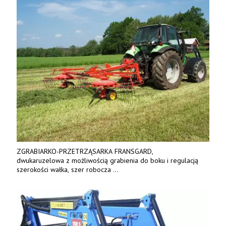
ZGRABIARKO-PRZETRZĄSARKA FRANSGARD,
dwukaruzelowa z możliwością grabienia do boku i regulacją
szerokości wałka, szer robocza
do 6 m. Mocna konstrukcja. Karchex.
Tel. 606 211 056, 507 158 699.