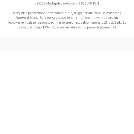
529158846, kapitał zakładowy: 3.608.000 PLN.
Wszystkie prezentowane w ramach niniejszego portalu treści są własnością
AgroHorti Media Sp. z o.o, są zastrzeżone i chronione prawem autorskim,
kopiowanie i dalsze rozpowszechnianie treści jest zabronione. (art. 25 ust. 1 pkt 1b
ustawy z 4 lutego 1994 roku o prawie autorskim i prawach pokrewnych.