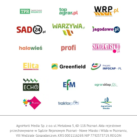
AgroHorti Media Sp. z o.o. ul. Metalowa 5, 60-118 Poznań. Akta rejestrowe
przechowywane w Sądzie Rejonowym Poznań - Nowe Miasto i Wilda w Poznaniu,
VIII Wydziale Gospodarczym, KRS 0001116269, NIP 7792573719, REGON