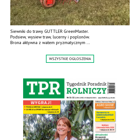
Siewniki do trawy GUTTLER GreenMaster.
Podsiew, wysiew traw, lucerny i poplonów.
Brona aktywna z wałem pryzmatycznym
Guttlera. Bezpośredni importer www.karchex.eu
Tel. 606 211 056, 507 158 699.
WSZYSTKIE OGŁOSZENIA