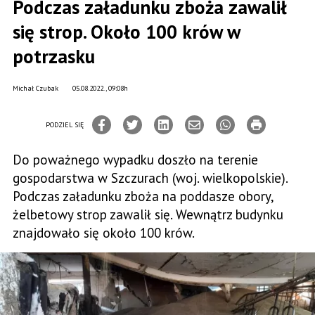
Podczas załadunku zboża zawalił
się strop. Około 100 krów w
potrzasku
Michał Czubak
05.08.2022., 09:08h
PODZIEL SIĘ
Do poważnego wypadku doszło na terenie
gospodarstwa w Szczurach (woj. wielkopolskie).
Podczas załadunku zboża na poddasze obory,
żelbetowy strop zawalił się. Wewnątrz budynku
znajdowało się około 100 krów.