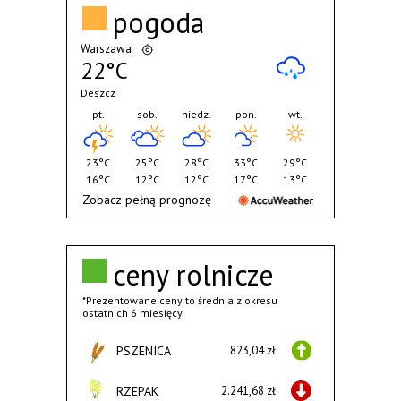
pogoda
Warszawa
22°C
Deszcz
pt.
sob.
niedz.
pon.
wt.
23°C
25°C
28°C
33°C
29°C
16°C
12°C
12°C
17°C
13°C
Zobacz pełną prognozę
ceny rolnicze
*Prezentowane ceny to średnia z okresu
ostatnich 6 miesięcy.
PSZENICA
823,04 zł
RZEPAK
2.241,68 zł