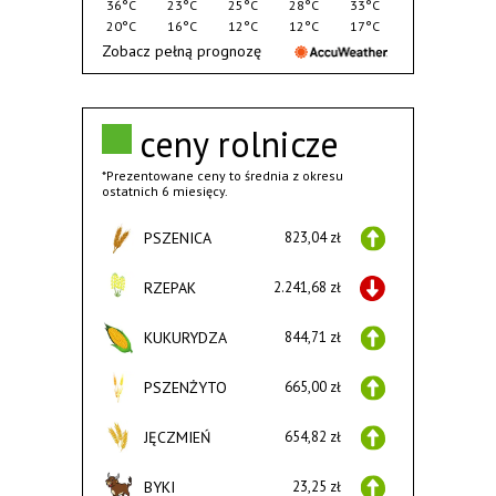
36°C
23°C
25°C
28°C
33°C
20°C
16°C
12°C
12°C
17°C
Zobacz pełną prognozę
ceny rolnicze
*Prezentowane ceny to średnia z okresu
ostatnich 6 miesięcy.
PSZENICA
823,04 zł
RZEPAK
2.241,68 zł
KUKURYDZA
844,71 zł
PSZENŻYTO
665,00 zł
JĘCZMIEŃ
654,82 zł
BYKI
23,25 zł