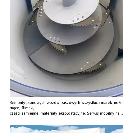
Remonty pionowych wozów paszowych wszystkich marek, noże
tnące, ślimaki,
części zamienne, materiały eksploatacyjne. Serwis mobilny na
terenie całej Polski.
Tel.: 61 285 38 61, 603 626 688.