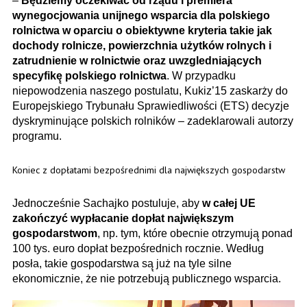
–
Będziemy oczekiwać od rządu i premiera
wynegocjowania unijnego wsparcia dla polskiego
rolnictwa w oparciu o obiektywne kryteria takie jak
dochody rolnicze, powierzchnia użytków rolnych i
zatrudnienie w rolnictwie oraz uwzgledniających
specyfikę̨ polskiego rolnictwa
. W przypadku
niepowodzenia naszego postulatu, Kukiz’15 zaskarży do
Europejskiego Trybunału Sprawiedliwości (ETS) decyzje
dyskryminujące polskich rolników – zadeklarowali autorzy
programu.
Koniec z dopłatami bezpośrednimi dla największych gospodarstw
Jednocześnie Sachajko postuluje, aby
w całej UE
zakończyć wypłacanie dopłat największym
gospodarstwom
, np. tym, które obecnie otrzymują̨ ponad
100 tys. euro dopłat bezpośrednich rocznie. Według
posła, takie gospodarstwa są̨ już na tyle silne
ekonomicznie, że nie potrzebują publicznego wsparcia.