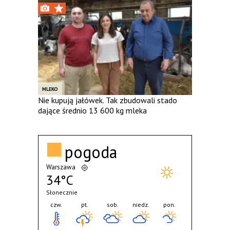
MLEKO
Nie kupują jałówek. Tak zbudowali stado
dające średnio 13 600 kg mleka
pogoda
Warszawa
34°C
Słonecznie
czw.
pt.
sob.
niedz.
pon.