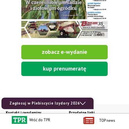
zobacz e-wydanie
kup prenumeratę
Zagłosuj w Plebiscycie Izydory 2026
Kontakt i regulaminy
Przydatne linki
Wróć do TPR
TOP news
Kontakt
Ceny rolnicze
Reklama
Newsletter rolniczy