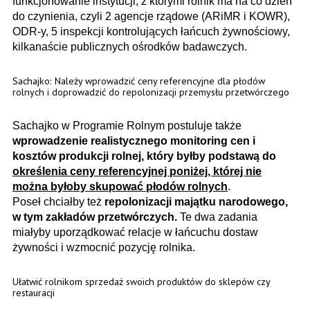
funkcjonowanie instytucji, z którymi rolnik ma na co dzień
do czynienia, czyli 2 agencje rządowe (ARiMR i KOWR),
ODR-y, 5 inspekcji kontrolujących łańcuch żywnościowy,
kilkanaście publicznych ośrodków badawczych.
Sachajko: Należy wprowadzić ceny referencyjne dla płodów
rolnych i doprowadzić do repolonizacji przemysłu przetwórczego
Sachajko w Programie Rolnym postuluje także
wprowadzenie realistycznego monitoring cen i
kosztów produkcji rolnej, który byłby podstawą do
określenia ceny referencyjnej poniżej, której nie
można byłoby skupować płodów rolnych
.
Poseł chciałby też
repolonizacji majątku narodowego,
w tym zakładów przetwórczych.
Te dwa zadania
miałyby uporządkować relacje w łańcuchu dostaw
żywności i wzmocnić pozycję rolnika.
Ułatwić rolnikom sprzedaż swoich produktów do sklepów czy
restauracji