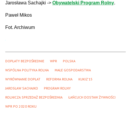
Jarosława Sachajki ->
Obywatelski Program Rolny
.
Paweł Mikos
Fot. Archiwum
DOPŁATY BEZPOŚREDNIE
WPR
POLSKA
WSPÓLNA POLITYKA ROLNA
MAŁE GOSPODARSTWA
WYRÓWNANIE DOPŁAT
REFORMA ROLNA
KUKIZ'15
JAROSŁAW SACHAJKO
PROGRAM ROLNY
ROLNICZA SPRZEDAŻ BEZPOŚREDNIA
ŁAŃCUCH DOSTAW ŻYWNOŚCI
WPR PO 2020 ROKU