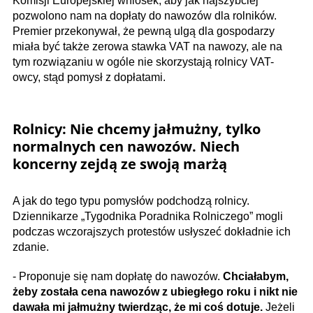
Komisji Europejskiej wniosek, aby jak najszybciej
pozwolono nam na dopłaty do nawozów dla rolników.
Premier przekonywał, że pewną ulgą dla gospodarzy
miała być także zerowa stawka VAT na nawozy, ale na
tym rozwiązaniu w ogóle nie skorzystają rolnicy VAT-
owcy, stąd pomysł z dopłatami.
Rolnicy: Nie chcemy jałmużny, tylko
normalnych cen nawozów. Niech
koncerny zejdą ze swoją marżą
A jak do tego typu pomysłów podchodzą rolnicy.
Dziennikarze „Tygodnika Poradnika Rolniczego” mogli
podczas wczorajszych protestów usłyszeć dokładnie ich
zdanie.
- Proponuje się nam dopłatę do nawozów.
Chciałabym,
żeby została cena nawozów z ubiegłego roku i nikt nie
dawała mi jałmużny twierdząc, że mi coś dotuje.
Jeżeli