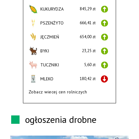
KUKURYDZA
845,29 zł
PSZENŻYTO
666,41 zł
JĘCZMIEŃ
654,00 zł
BYKI
23,25 zł
TUCZNIKI
5,60 zł
MLEKO
180,42 zł
Zobacz wiecej cen rolniczych
ogłoszenia drobne