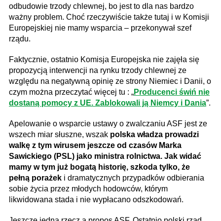
odbudowie trzody chlewnej, bo jest to dla nas bardzo
ważny problem. Choć rzeczywiście także tutaj i w Komisji
Europejskiej nie mamy wsparcia – przekonywał szef
rządu.
Faktycznie, ostatnio Komisja Europejska nie zajęła się
propozycją interwencji na rynku trzody chlewnej ze
względu na negatywną opinię ze strony Niemiec i Danii, o
czym można przeczytać więcej tu : „
Producenci świń nie
dostaną pomocy z UE. Zablokowali ją Niemcy i Dania
”.
Apelowanie o wsparcie ustawy o zwalczaniu ASF jest ze
wszech miar słuszne, wszak
polska władza prowadzi
walkę z tym wirusem jeszcze od czasów Marka
Sawickiego (PSL) jako ministra rolnictwa. Jak widać
mamy w tym już bogatą historię, szkoda tylko, że
pełną porażek
i dramatycznych przypadków odbierania
sobie życia przez młodych hodowców, którym
likwidowana stada i nie wypłacano odszkodowań.
Jeszcze jedna rzecz a propos ASF. Ostatnio polski rząd