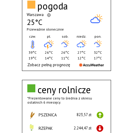
pogoda
Warszawa
25°C
Przeważnie słonecznie
czw.
pt.
sob.
niedz.
pon.
39°C
26°C
26°C
27°C
32°C
19°C
14°C
11°C
12°C
17°C
Zobacz pełną prognozę
ceny rolnicze
*Prezentowane ceny to średnia z okresu
ostatnich 6 miesięcy.
PSZENICA
823,57 zł
RZEPAK
2.244,47 zł