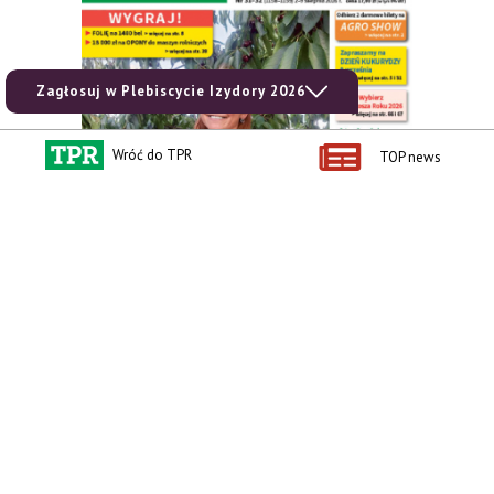
Zagłosuj w Plebiscycie Izydory 2026
Wróć do TPR
TOP news
zobacz e-wydanie