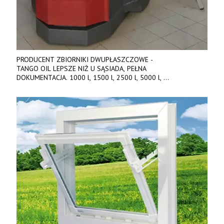
PRODUCENT ZBIORNIKI DWUPŁASZCZOWE -
TANGO OIL LEPSZE NIŻ U SĄSIADA, PEŁNA
DOKUMENTACJA. 1000 l, 1500 l, 2500 l, 5000 l,
produkt polski. Dobra cena, szybkie terminy realizacji. Tel. 536
842 737, www.tango-oil.pl