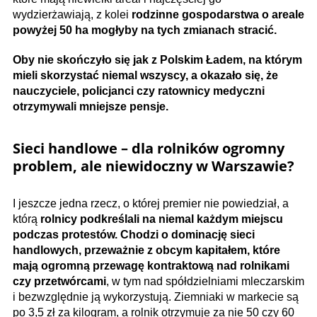
wydzierżawiają, z kolei
rodzinne gospodarstwa o areale
powyżej 50 ha mogłyby na tych zmianach stracić.
Oby nie skończyło się jak z Polskim Ładem, na którym
mieli skorzystać niemal wszyscy, a okazało się, że
nauczyciele, policjanci czy ratownicy medyczni
otrzymywali mniejsze pensje.
Sieci handlowe – dla rolników ogromny
problem, ale niewidoczny w Warszawie?
I jeszcze jedna rzecz, o której premier nie powiedział, a
którą
rolnicy podkreślali na niemal każdym miejscu
podczas protestów. Chodzi o dominację sieci
handlowych, przeważnie z obcym kapitałem, które
mają ogromną przewagę kontraktową nad rolnikami
czy przetwórcami
, w tym nad spółdzielniami mleczarskim
i bezwzględnie ją wykorzystują. Ziemniaki w markecie są
po 3,5 zł za kilogram, a rolnik otrzymuje za nie 50 czy 60