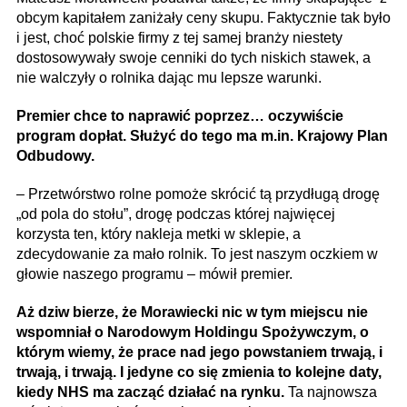
obcym kapitałem zaniżały ceny skupu. Faktycznie tak było
i jest, choć polskie firmy z tej samej branży niestety
dostosowywały swoje cenniki do tych niskich stawek, a
nie walczyły o rolnika dając mu lepsze warunki.
Premier chce to naprawić poprzez… oczywiście
program dopłat. Służyć do tego ma m.in. Krajowy Plan
Odbudowy.
– Przetwórstwo rolne pomoże skrócić tą przydługą drogę
„od pola do stołu”, drogę podczas której najwięcej
korzysta ten, który nakleja metki w sklepie, a
zdecydowanie za mało rolnik. To jest naszym oczkiem w
głowie naszego programu – mówił premier.
Aż dziw bierze, że Morawiecki nic w tym miejscu nie
wspomniał o Narodowym Holdingu Spożywczym, o
którym wiemy, że prace nad jego powstaniem trwają, i
trwają, i trwają. I jedyne co się zmienia to kolejne daty,
kiedy NHS ma zacząć działać na rynku.
Ta najnowsza