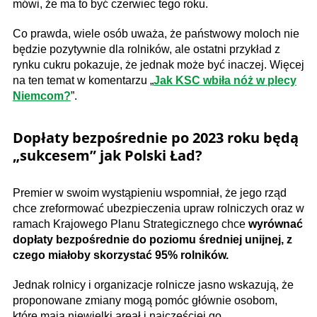
mówi, że ma to być czerwiec tego roku.
Co prawda, wiele osób uważa, że państwowy moloch nie
będzie pozytywnie dla rolników, ale ostatni przykład z
rynku cukru pokazuje, że jednak może być inaczej. Więcej
na ten temat w komentarzu „
Jak KSC wbiła nóż w plecy
Niemcom?
”.
Dopłaty bezpośrednie po 2023 roku będą
„sukcesem” jak Polski Ład?
Premier w swoim wystąpieniu wspomniał, że jego rząd
chce zreformować ubezpieczenia upraw rolniczych oraz w
ramach Krajowego Planu Strategicznego chce
wyrównać
dopłaty bezpośrednie do poziomu średniej unijnej, z
czego miałoby skorzystać 95% rolników.
Jednak rolnicy i organizacje rolnicze jasno wskazują, że
proponowane zmiany mogą pomóc głównie osobom,
które mają niewielki areał i najczęściej go