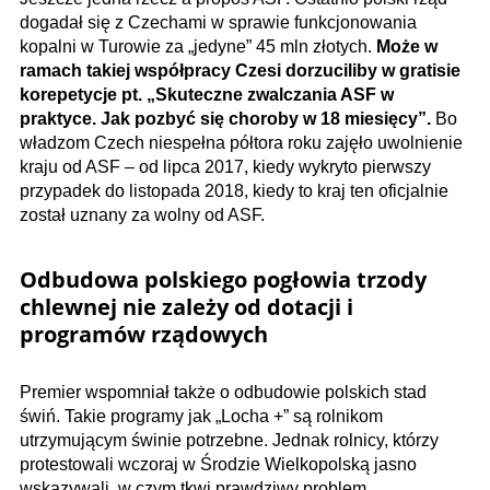
dogadał się z Czechami w sprawie funkcjonowania
kopalni w Turowie za „jedyne” 45 mln złotych.
Może w
ramach takiej współpracy Czesi dorzuciliby w gratisie
korepetycje pt. „Skuteczne zwalczania ASF w
praktyce. Jak pozbyć się choroby w 18 miesięcy”.
Bo
władzom Czech niespełna półtora roku zajęło uwolnienie
kraju od ASF – od lipca 2017, kiedy wykryto pierwszy
przypadek do listopada 2018, kiedy to kraj ten oficjalnie
został uznany za wolny od ASF.
Odbudowa polskiego pogłowia trzody
chlewnej nie zależy od dotacji i
programów rządowych
Premier wspomniał także o odbudowie polskich stad
świń. Takie programy jak „Locha +” są rolnikom
utrzymującym świnie potrzebne. Jednak rolnicy, którzy
protestowali wczoraj w Środzie Wielkopolską jasno
wskazywali, w czym tkwi prawdziwy problem.