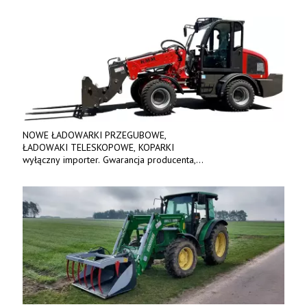
NOWE ŁADOWARKI PRZEGUBOWE,
ŁADOWAKI TELESKOPOWE, KOPARKI
wyłączny importer. Gwarancja producenta,
bogate wyposażenie, prosta konstrukcja.
Ceny od 69 000 zł netto wraz z osprzętem.
Tel: 509-365-675. www.kmm.info.pl