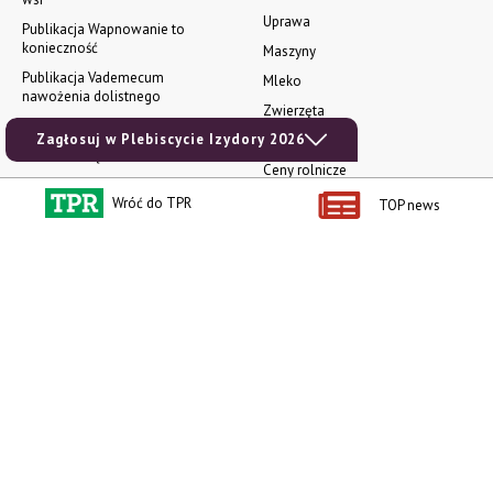
Uprawa
Publikacja Wapnowanie to
konieczność
Maszyny
Publikacja Vademecum
Mleko
nawożenia dolistnego
Zwierzęta
Atlas chorób fizjologicznych
Zagłosuj w Plebiscycie Izydory 2026
INFOCAP
Koszulka męska NOWOŚĆ
Ceny rolnicze
Bluza damska NOWOŚĆ
Prenumerata
Wróć do TPR
TOP news
Książka dla dzieci Jak to się kręci?
e-wydania
Technika dla najmłodszych
Ogłoszenia
social media