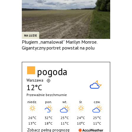
NA LUZIE
Pługiem „namalował” Marilyn Monroe.
Gigantyczny portret powstał na polu
pogoda
Warszawa
12°C
Przeważnie bezchmurnie
niedz.
pon.
wt.
śr.
czw.
26°C
32°C
25°C
24°C
25°C
13°C
18°C
11°C
10°C
11°C
Zobacz pełną prognozę