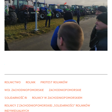
ROLNICTWO
ROLNIK
PROTEST ROLNIKÓW
WOJ. ZACHODNIOPOMORSKIE
ZACHODNIOPOMORSKIE
SOLIDARNOŚĆ RI
ROLNICY W ZACHODNIOPOMORSKIEM
ROLNICY Z ZACHODNIOPOMORSKIEJ „SOLIDARNOŚCI” ROLNIKÓW 
INDYWIDUALNYCH