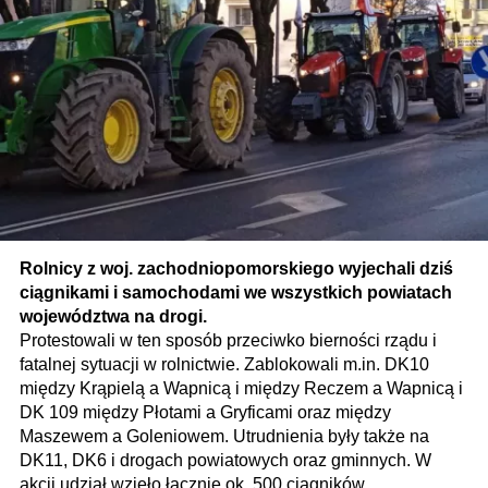
Rolnicy z woj. zachodniopomorskiego wyjechali dziś
ciągnikami i samochodami we wszystkich powiatach
województwa na drogi.
Protestowali w ten sposób przeciwko bierności rządu i
fatalnej sytuacji w rolnictwie. Zablokowali m.in. DK10
między Krąpielą a Wapnicą i między Reczem a Wapnicą i
DK 109 między Płotami a Gryficami oraz między
Maszewem a Goleniowem. Utrudnienia były także na
DK11, DK6 i drogach powiatowych oraz gminnych. W
akcji udział wzięło łącznie ok. 500 ciągników.