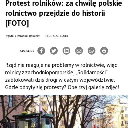
Protest rolników: za chwilę polskie
rolnictwo przejdzie do historii
[FOTO]
Tygodnik Poradnik Rolniczy
18.01.2022., 16:01h
PODZIEL SIĘ
Rząd nie reaguje na problemy w rolnictwie, więc
rolnicy z zachodniopomorskiej „Solidarności”
zablokowali dziś drogi w całym województwie.
Gdzie odbyły się protesty? Obejrzyj galerię zdjęć!