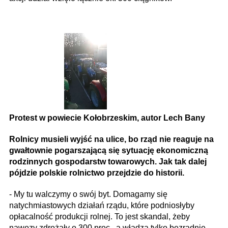
Protest w powiecie Kołobrzeskim, autor Lech Bany
Rolnicy musieli wyjść na ulice, bo rząd nie reaguje na
gwałtownie pogarszającą się sytuację ekonomiczną
rodzinnych gospodarstw towarowych. Jak tak dalej
pójdzie polskie rolnictwo przejdzie do historii.
- My tu walczymy o swój byt. Domagamy się
natychmiastowych działań rządu, które podniosłyby
opłacalność produkcji rolnej. To jest skandal, żeby
nawozy zdrożały o 300 proc., a władza tylko bezradnie