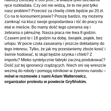
ręce rozkładała. Czy oni nie widzą, że to nie jest tylko
nasz problem? Przecież za chwilę chleb będzie po 20 zł.
Co na to konsument powie? Proszę bardzo, my możemy
zamknąć na klucz swoje gospodarstwa i iść do pracy na
etat w mieście. Bo mamy dość tego użerania się i
żebrania o jałmużnę. Nasza praca nie trwa 8 godzin.
Czasem jest to i 18 godzin na dobę, świątek, piątek, bez
urlopu. W pocie czoła zasuwamy i jeszcze dokładamy do
tego interesu. Tylko, że jak my przestaniemy zboże kosić i
świnie hodować, to skąd będzie szynka i chleb? Z
importu? Mleko syntetycznie fabryki zaczną produkować?
Dość już tej ignorancji rządzących. Niech oni się wreszcie
wezmą do roboty i pomogą rolnikowi w żywieniu narodu –
mówi w rozmowie z nami Adam Walterowicz,
organizator protestu w powiecie Gryfińskim.