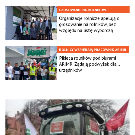
GŁOSOWANIE NA ROLNIKÓW
NIEZALEŻNIE OD LISTY
Organizacje rolnicze apelują o
głosowanie na rolników, bez
względu na listę wyborczą
ROLNICY WSPIERAJĄ PRACOWNIK ARIMR
Pikieta rolników pod biurami
ARiMR. Żądają podwyżek dla...
urzędników