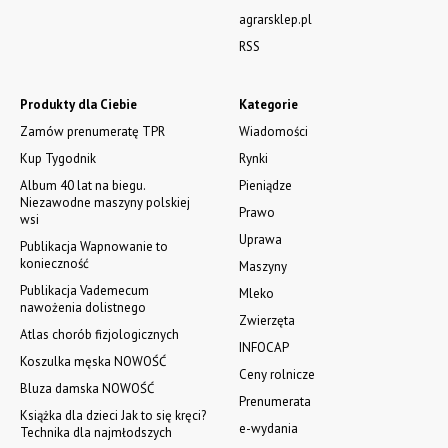
agrarsklep.pl
RSS
Produkty dla Ciebie
Kategorie
Zamów prenumeratę TPR
Wiadomości
Kup Tygodnik
Rynki
Album 40 lat na biegu.
Pieniądze
Niezawodne maszyny polskiej
Prawo
wsi
Uprawa
Publikacja Wapnowanie to
konieczność
Maszyny
Publikacja Vademecum
Mleko
nawożenia dolistnego
Zwierzęta
Atlas chorób fizjologicznych
INFOCAP
Koszulka męska NOWOŚĆ
Ceny rolnicze
Bluza damska NOWOŚĆ
Prenumerata
Książka dla dzieci Jak to się kręci?
e-wydania
Technika dla najmłodszych