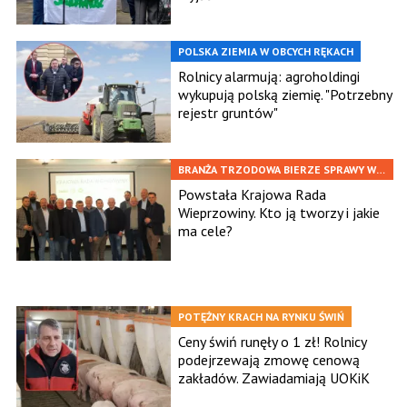
POLSKA ZIEMIA W OBCYCH RĘKACH
Rolnicy alarmują: agroholdingi
wykupują polską ziemię. "Potrzebny
rejestr gruntów"
BRANŻA TRZODOWA BIERZE SPRAWY W
SWOJE RĘCE
Powstała Krajowa Rada
Wieprzowiny. Kto ją tworzy i jakie
ma cele?
POTĘŻNY KRACH NA RYNKU ŚWIŃ
Ceny świń runęły o 1 zł! Rolnicy
podejrzewają zmowę cenową
zakładów. Zawiadamiają UOKiK