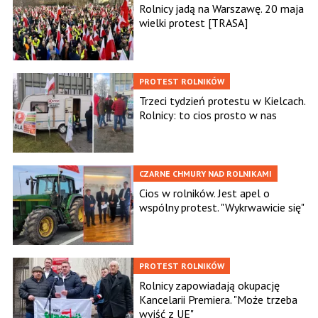
Rolnicy jadą na Warszawę. 20 maja
wielki protest [TRASA]
PROTEST ROLNIKÓW
Trzeci tydzień protestu w Kielcach.
Rolnicy: to cios prosto w nas
CZARNE CHMURY NAD ROLNIKAMI
Cios w rolników. Jest apel o
wspólny protest. "Wykrwawicie się"
PROTEST ROLNIKÓW
Rolnicy zapowiadają okupację
Kancelarii Premiera. "Może trzeba
wyjść z UE"