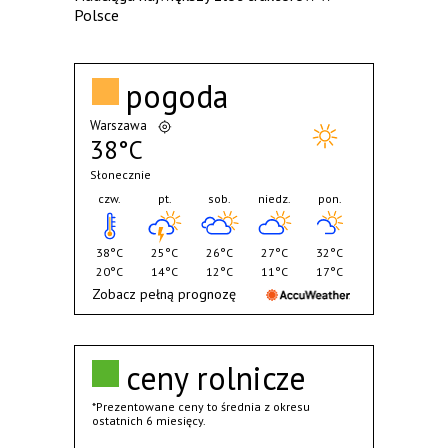
Polsce
pogoda
Warszawa
38°C
Słonecznie
czw.
pt.
sob.
niedz.
pon.
38°C
25°C
26°C
27°C
32°C
20°C
14°C
12°C
11°C
17°C
Zobacz pełną prognozę
ceny rolnicze
*Prezentowane ceny to średnia z okresu
ostatnich 6 miesięcy.