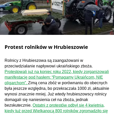
Protest rolników w Hrubieszowie
Rolnicy z Hrubieszowa są zaangażowani w
przeciwdziałanie napływowi ukraińskiego zboża.
Protestowali już na koniec roku 2022, kiedy zorganizowali
manifestację pod hasłem: “Pomagamy Ukraińcom, NIE
oligarchom”.
Zimą cena zbóż w porównaniu do obecnych
była jeszcze względna, bo przekraczała 1000 zł, aktualnie
wynosi znacznie mniej. Już wtedy hrubieszowscy rolnicy
domagali się naniesienia ceł na zboża, jednak
bezskutecznie.
Ostatni z protestów odbył się 4 kwietnia,
kiedy tuż przed Wielkanocą 800 rolników zgromadziło się