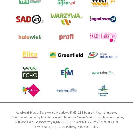
AgroHorti Media Sp. z o.o. ul. Metalowa 5, 60-118 Poznań. Akta rejestrowe
przechowywane w Sądzie Rejonowym Poznań - Nowe Miasto i Wilda w Poznaniu,
VIII Wydziale Gospodarczym, KRS 0001116269, NIP 7792573719, REGON
529158846, kapitał zakładowy: 3.608.000 PLN.