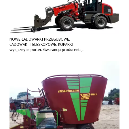
NOWE ŁADOWARKI PRZEGUBOWE,
ŁADOWAKI TELESKOPOWE, KOPARKI
wyłączny importer. Gwarancja producenta,
bogate wyposażenie, prosta konstrukcja.
Ceny od 69 000 zł netto wraz z osprzętem.
Tel: 509-365-675. www.kmm.info.pl