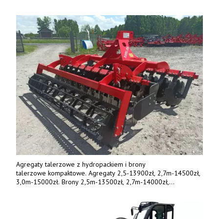
Agregaty talerzowe z hydropackiem i brony
talerzowe kompaktowe. Agregaty 2,5-13900zł, 2,7m-14500zł,
3,0m-15000zł. Brony 2,5m-13500zł, 2,7m-14000zł,
3,0m-14800zł. Tel. 500 800 106, www.agrieko.pl