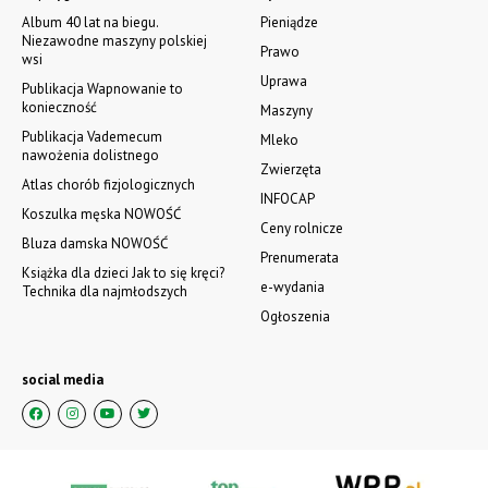
Album 40 lat na biegu.
Pieniądze
Niezawodne maszyny polskiej
Prawo
wsi
Uprawa
Publikacja Wapnowanie to
konieczność
Maszyny
Publikacja Vademecum
Mleko
nawożenia dolistnego
Zwierzęta
Atlas chorób fizjologicznych
INFOCAP
Koszulka męska NOWOŚĆ
Ceny rolnicze
Bluza damska NOWOŚĆ
Prenumerata
Książka dla dzieci Jak to się kręci?
e-wydania
Technika dla najmłodszych
Ogłoszenia
social media