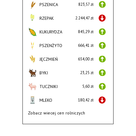
PSZENICA
823,57 zł
RZEPAK
2.244,47 zł
KUKURYDZA
845,29 zł
PSZENŻYTO
666,41 zł
JĘCZMIEŃ
654,00 zł
BYKI
23,25 zł
TUCZNIKI
5,60 zł
MLEKO
180,42 zł
Zobacz wiecej cen rolniczych