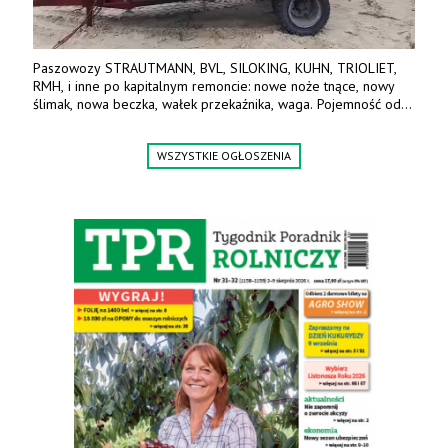
Paszowozy STRAUTMANN, BVL, SILOKING, KUHN, TRIOLIET,
RMH, i inne po kapitalnym remoncie: nowe noże tnące, nowy
ślimak, nowa beczka, wałek przekaźnika, waga. Pojemność od
5m3 - 40m3. Cena od 32 tys. Wozy sprowadzone z Niemiec.
Jesteśmy także producentem nowych paszowozów AKSA, woj.
WSZYSTKIE OGŁOSZENIA
wielkopolskie, koło Konina. Kontakt: 607 405 691.