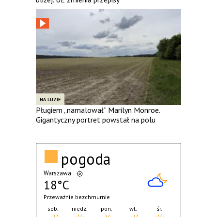
NA LUZIE
Pługiem „namalował” Marilyn Monroe.
Gigantyczny portret powstał na polu
pogoda
Warszawa
18°C
Przeważnie bezchmurnie
sob.
niedz.
pon.
wt.
śr.