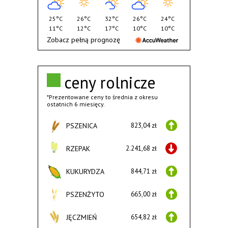
25°C
26°C
32°C
26°C
24°C
11°C
12°C
17°C
10°C
10°C
Zobacz pełną prognozę
ceny rolnicze
*Prezentowane ceny to średnia z okresu
ostatnich 6 miesięcy.
PSZENICA
823,04 zł
RZEPAK
2.241,68 zł
KUKURYDZA
844,71 zł
PSZENŻYTO
665,00 zł
JĘCZMIEŃ
654,82 zł