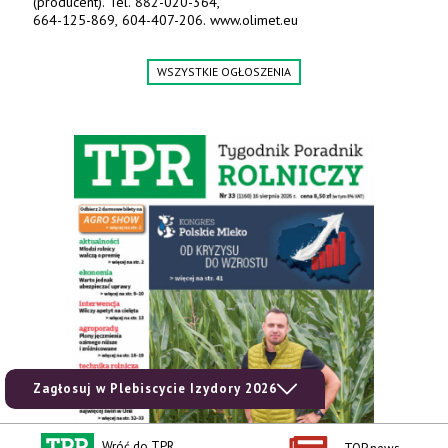
(producent). Tel. 882-020-364,
664-125-869, 604-407-206. www.olimet.eu
WSZYSTKIE OGŁOSZENIA
Zagłosuj w Plebiscycie Izydory 2026
Wróć do TPR