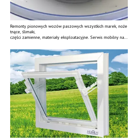
Remonty pionowych wozów paszowych wszystkich marek, noże
tnące, ślimaki,
części zamienne, materiały eksploatacyjne. Serwis mobilny na
terenie całej Polski.
Tel.: 61 285 38 61, 603 626 688.