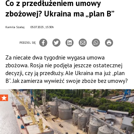
Co z przedłużeniem umowy
zbożowej? Ukraina ma „plan B”
Kamila Szałaj
05.07.2023., 15:30h
PODZIEL SIĘ
Za niecałe dwa tygodnie wygasa umowa
zbożowa. Rosja nie podjęła jeszcze ostatecznej
decyzji, czy ją przedłuży. Ale Ukraina ma już „plan
B”​. Jak zamierza wywieźć swoje zboże bez umowy?