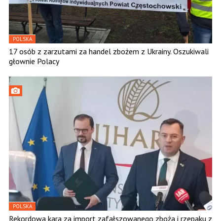
POLSKA
17 osób z zarzutami za handel zbożem z Ukrainy. Oszukiwali
głownie Polacy
POLSKA
Rekordowa kara za import zafałszowanego zboża i rzepaku z