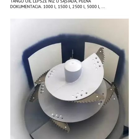
TANGO OIL LEPSZE NIŻ U SĄSIADA, PEŁNA
DOKUMENTACJA. 1000 l, 1500 l, 2500 l, 5000 l,
produkt polski. Dobra cena, szybkie terminy realizacji. Tel. 536
842 737, www.tango-oil.pl