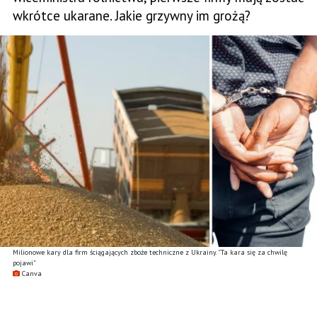
wkrótce ukarane. Jakie grzywny im grożą?
Milionowe kary dla firm ściągających zboże techniczne z Ukrainy. ”Ta kara się za chwilę
pojawi”
Canva