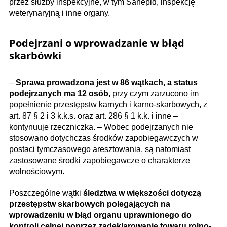
przez służby inspekcyjne, w tym Sanepid, inspekcję
weterynaryjną i inne organy.
Podejrzani o wprowadzanie w błąd
skarbówki
–
Sprawa prowadzona jest w 86 wątkach, a status
podejrzanych ma 12 osób,
przy czym zarzucono im
popełnienie przestępstw karnych i karno-skarbowych, z
art. 87 § 2 i 3 k.k.s. oraz art. 286 § 1 k.k. i inne –
kontynuuje rzeczniczka. – Wobec podejrzanych nie
stosowano dotychczas środków zapobiegawczych w
postaci tymczasowego aresztowania, są natomiast
zastosowane środki zapobiegawcze o charakterze
wolnościowym.
Poszczególne wątki
śledztwa w większości dotyczą
przestępstw skarbowych polegających na
wprowadzeniu w błąd organu uprawnionego do
kontroli celnej poprzez zadeklarowanie towaru rolno-