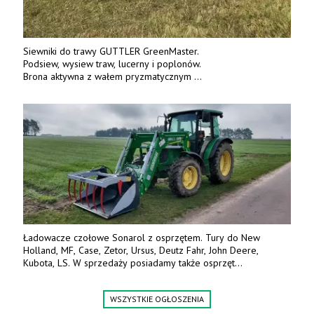
Siewniki do trawy GUTTLER GreenMaster.
Podsiew, wysiew traw, lucerny i poplonów.
Brona aktywna z wałem pryzmatycznym
Guttlera. Bezpośredni importer www.karchex.eu
Tel. 606 211 056, 507 158 699.
Ładowacze czołowe Sonarol z osprzętem. Tury do New
Holland, MF, Case, Zetor, Ursus, Deutz Fahr, John Deere,
Kubota, LS. W sprzedaży posiadamy także osprzęt
w promocyjnych cenach. Tel. 500 600 106. www.specagro.pl
WSZYSTKIE OGŁOSZENIA