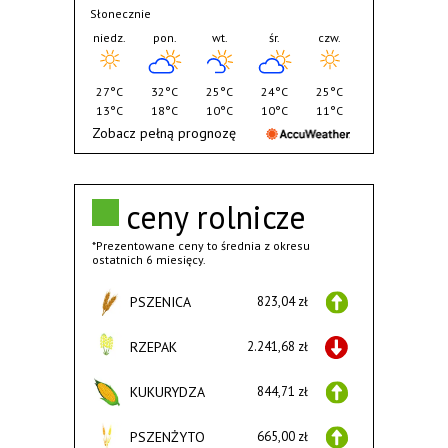
Słonecznie
niedz.
pon.
wt.
śr.
czw.
27°C
32°C
25°C
24°C
25°C
13°C
18°C
10°C
10°C
11°C
Zobacz pełną prognozę
ceny rolnicze
*Prezentowane ceny to średnia z okresu
ostatnich 6 miesięcy.
PSZENICA
823,04 zł
RZEPAK
2.241,68 zł
KUKURYDZA
844,71 zł
PSZENŻYTO
665,00 zł