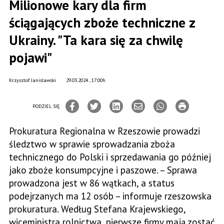
Milionowe kary dla firm
ściągających zboże techniczne z
Ukrainy. "Ta kara się za chwilę
pojawi"
Krzysztof Janislawski
29.03.2024., 17:00h
PODZIEL SIĘ
Prokuratura Regionalna w Rzeszowie prowadzi
śledztwo w sprawie sprowadzania zboża
technicznego do Polski i sprzedawania go później
jako zboże konsumpcyjne i paszowe. – Sprawa
prowadzona jest w 86 wątkach, a status
podejrzanych ma 12 osób – informuje rzeszowska
prokuratura. Według Stefana Krajewskiego,
wiceministra rolnictwa, pierwsze firmy mają zostać