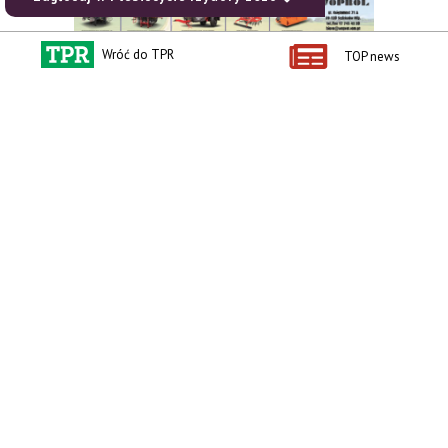
Wróć do TPR
TOP news
zobacz e-wydanie
kup prenumeratę
Kontakt i regulaminy
Przydatne linki
Kontakt
Ceny rolnicze
Reklama
Newsletter rolniczy
Polityka prywatności
Rolniczy Alert Cenowy
Regulamin
Pogoda
RODO
Ogłoszenia drobne