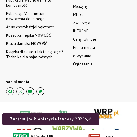
zobacz e-wydanie
kup prenumeratę
Zagłosuj w Plebiscycie Izydory 2026
Wróć do TPR