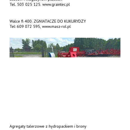
Agregaty ścierniskowe, raty 0%. 1,8m-7000zł, 2,2m-9000zł,
2,6m-9800zł, 3,0m-10200zł.
Tel. 500 800 106, www.agrieko.pl