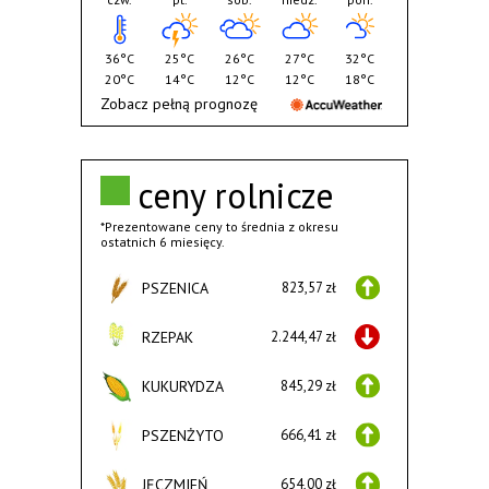
36°C
25°C
26°C
27°C
32°C
20°C
14°C
12°C
12°C
18°C
Zobacz pełną prognozę
ceny rolnicze
*Prezentowane ceny to średnia z okresu
ostatnich 6 miesięcy.
PSZENICA
823,57 zł
RZEPAK
2.244,47 zł
KUKURYDZA
845,29 zł
PSZENŻYTO
666,41 zł
JĘCZMIEŃ
654,00 zł