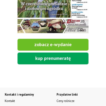
Walce fi 400. ZGNIATACZE DO KUKURYDZY
Tel: 609 072 595, www.masz-rol.pl