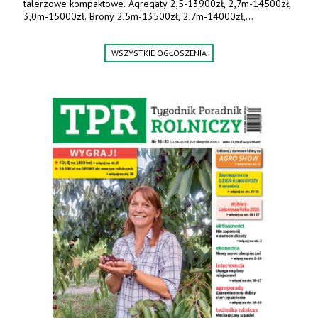
Nowa dmuchawa do zboża wydajność 30 i 60 t/h. Załadunek
silosów i magazynów płaskich.
Tel. 503 025 125. www.graintec.pl