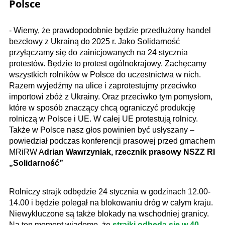
Polsce
- Wiemy, że prawdopodobnie będzie przedłużony handel
bezcłowy z Ukrainą do 2025 r. Jako Solidarność
przyłączamy się do zainicjowanych na 24 stycznia
protestów. Będzie to protest ogólnokrajowy. Zachęcamy
wszystkich rolników w Polsce do uczestnictwa w nich.
Razem wyjedźmy na ulice i zaprotestujmy przeciwko
importowi zbóż z Ukrainy. Oraz przeciwko tym pomysłom,
które w sposób znaczący chcą ograniczyć produkcję
rolniczą w Polsce i UE. W całej UE protestują rolnicy.
Także w Polsce nasz głos powinien być usłyszany –
powiedział podczas konferencji prasowej przed gmachem
MRiRW A
drian Wawrzyniak, rzecznik prasowy NSZZ RI
„Solidarność”
Rolniczy strajk odbędzie 24 stycznia w godzinach 12.00-
14.00 i będzie polegał na blokowaniu dróg w całym kraju.
Niewykluczone są także blokady na wschodniej granicy.
Na ten moment wiadomo, że
strajki odbędą się w 40