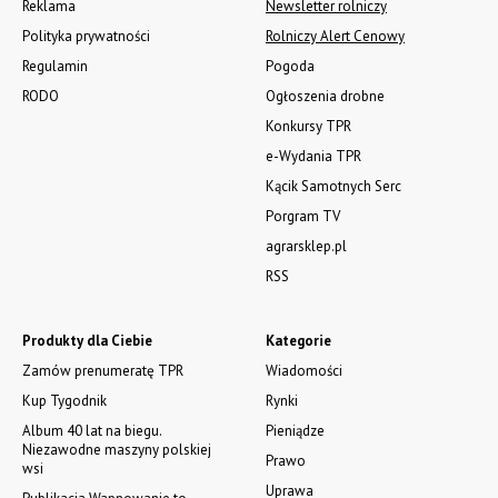
Agregaty talerzowe z hydropackiem i brony
talerzowe kompaktowe. Agregaty 2,5-13900zł, 2,7m-14500zł,
3,0m-15000zł. Brony 2,5m-13500zł, 2,7m-14000zł,
3,0m-14800zł. Tel. 500 800 106, www.agrieko.pl
WSZYSTKIE OGŁOSZENIA