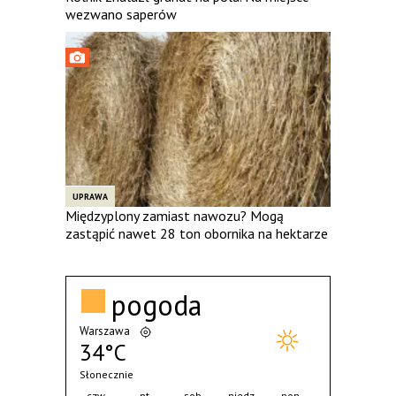
wezwano saperów
UPRAWA
Międzyplony zamiast nawozu? Mogą
zastąpić nawet 28 ton obornika na hektarze
pogoda
Warszawa
34°C
Słonecznie
czw.
pt.
sob.
niedz.
pon.