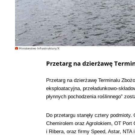
Ministerstwo Infrastruktury/X
Przetarg na dzierżawę Termi
Przetarg na dzierżawę Terminalu Zbożo
eksploatacyjna, przeładunkowo-składo
płynnych pochodzenia roślinnego” zosta
Do przetargu stanęły cztery podmioty.
Chemirolem oraz Agrolokiem, OT Port G
i Ribera, oraz firmy Speed, Astar, NTA i