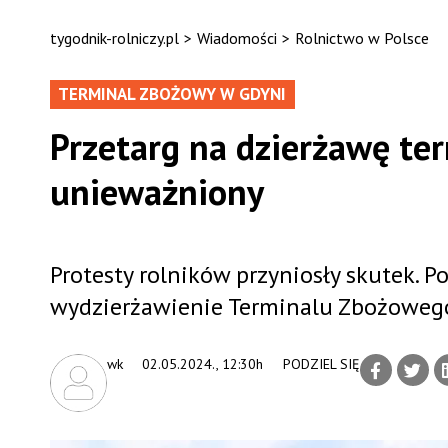
tygodnik-rolniczy.pl
>
Wiadomości
>
Rolnictwo w Polsce
TERMINAL ZBOŻOWY W GDYNI
Przetarg na dzierżawę te
unieważniony
Protesty rolników przyniosły skutek. P
wydzierżawienie Terminalu Zbożowego.
wk
02.05.2024., 12:30h
PODZIEL SIĘ