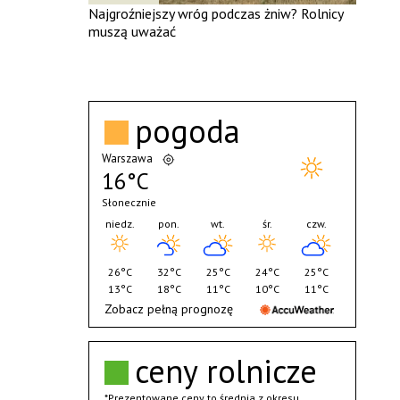
Najgroźniejszy wróg podczas żniw? Rolnicy
muszą uważać
pogoda
Warszawa
16°C
Słonecznie
niedz.
pon.
wt.
śr.
czw.
26°C
32°C
25°C
24°C
25°C
13°C
18°C
11°C
10°C
11°C
Zobacz pełną prognozę
ceny rolnicze
*Prezentowane ceny to średnia z okresu