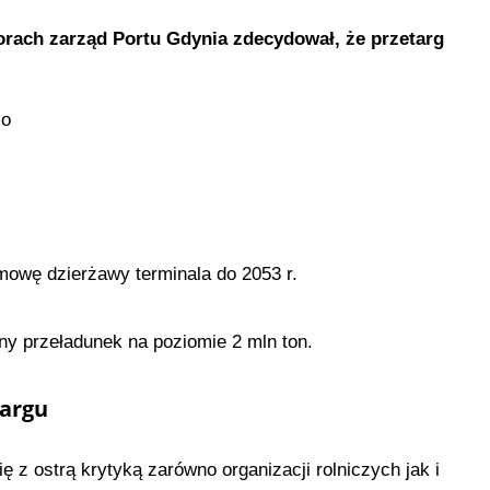
borach zarząd Portu Gdynia zdecydował, że przetarg
.o
owę dzierżawy terminala do 2053 r.
y przeładunek na poziomie 2 mln ton.
targu
ę z ostrą krytyką zarówno organizacji rolniczych jak i