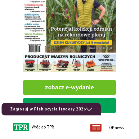
zobacz e-wydanie
kup prenumeratę
Zagłosuj w Plebiscycie Izydory 2026
Wróć do TPR
TOP news