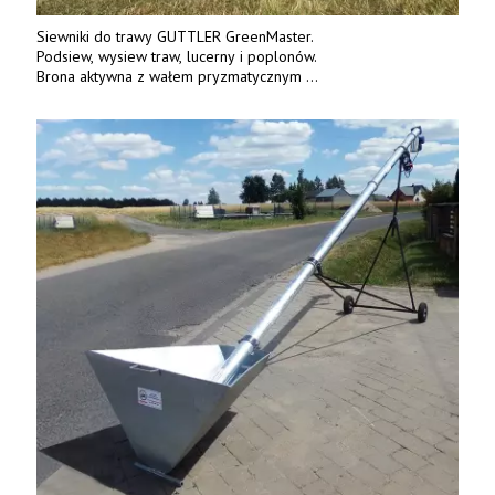
Siewniki do trawy GUTTLER GreenMaster.
Podsiew, wysiew traw, lucerny i poplonów.
Brona aktywna z wałem pryzmatycznym
Guttlera. Bezpośredni importer www.karchex.eu
Tel. 606 211 056, 507 158 699.