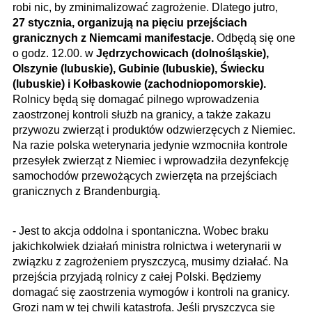
robi nic, by zminimalizować zagrożenie. Dlatego jutro,
27 stycznia, organizują na pięciu przejściach
granicznych z Niemcami manifestacje.
Odbędą się one
o godz. 12.00. w
Jędrzychowicach (dolnośląskie),
Olszynie (lubuskie), Gubinie (lubuskie), Świecku
(lubuskie) i Kołbaskowie (zachodniopomorskie).
Rolnicy będą się domagać pilnego wprowadzenia
zaostrzonej kontroli służb na granicy, a także zakazu
przywozu zwierząt i produktów odzwierzęcych z Niemiec.
Na razie polska weterynaria jedynie wzmocniła kontrole
przesyłek zwierząt z Niemiec i wprowadziła dezynfekcję
samochodów przewożących zwierzęta na przejściach
granicznych z Brandenburgią.
- Jest to akcja oddolna i spontaniczna. Wobec braku
jakichkolwiek działań ministra rolnictwa i weterynarii w
związku z zagrożeniem pryszczycą, musimy działać. Na
przejścia przyjadą rolnicy z całej Polski. Będziemy
domagać się zaostrzenia wymogów i kontroli na granicy.
Grozi nam w tej chwili katastrofa. Jeśli pryszczyca się