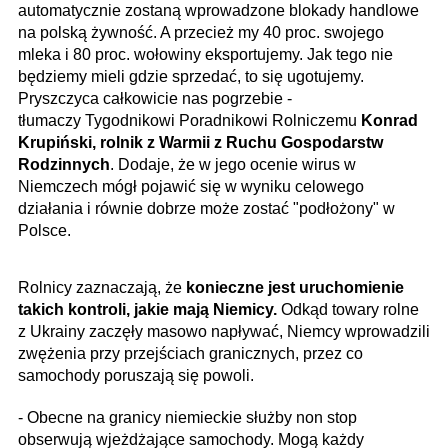
automatycznie zostaną wprowadzone blokady handlowe
na polską żywność. A przecież my 40 proc. swojego
mleka i 80 proc. wołowiny eksportujemy. Jak tego nie
będziemy mieli gdzie sprzedać, to się ugotujemy.
Pryszczyca całkowicie nas pogrzebie -
tłumaczy Tygodnikowi Poradnikowi Rolniczemu
Konrad
Krupiński, rolnik z Warmii z Ruchu Gospodarstw
Rodzinnych
. Dodaje, że w jego ocenie wirus w
Niemczech mógł pojawić się w wyniku celowego
działania i równie dobrze może zostać "podłożony" w
Polsce.
Rolnicy zaznaczają, że
konieczne jest uruchomienie
takich kontroli, jakie mają Niemicy.
Odkąd towary rolne
z Ukrainy zaczęły masowo napływać, Niemcy wprowadzili
zwężenia przy przejściach granicznych, przez co
samochody poruszają się powoli.
- Obecne na granicy niemieckie służby non stop
obserwują wjeżdżające samochody. Mogą każdy