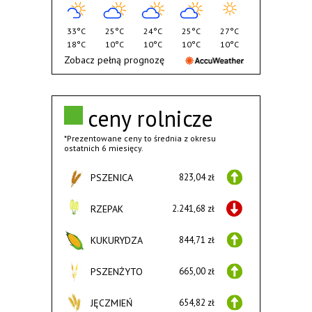
33°C
25°C
24°C
25°C
27°C
18°C
10°C
10°C
10°C
10°C
Zobacz pełną prognozę
ceny rolnicze
*Prezentowane ceny to średnia z okresu
ostatnich 6 miesięcy.
PSZENICA
823,04 zł
RZEPAK
2.241,68 zł
KUKURYDZA
844,71 zł
PSZENŻYTO
665,00 zł
JĘCZMIEŃ
654,82 zł