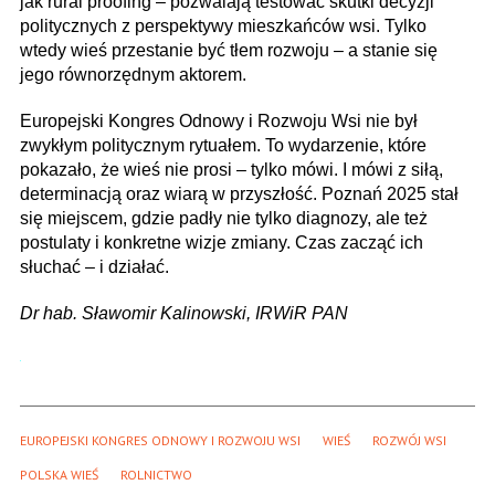
jak rural proofing – pozwalają testować skutki decyzji
politycznych z perspektywy mieszkańców wsi. Tylko
wtedy wieś przestanie być tłem rozwoju – a stanie się
jego równorzędnym aktorem.
Europejski Kongres Odnowy i Rozwoju Wsi nie był
zwykłym politycznym rytuałem. To wydarzenie, które
pokazało, że wieś nie prosi – tylko mówi. I mówi z siłą,
determinacją oraz wiarą w przyszłość. Poznań 2025 stał
się miejscem, gdzie padły nie tylko diagnozy, ale też
postulaty i konkretne wizje zmiany. Czas zacząć ich
słuchać – i działać.
Dr hab. Sławomir Kalinowski, IRWiR PAN
EUROPEJSKI KONGRES ODNOWY I ROZWOJU WSI
WIEŚ
ROZWÓJ WSI
POLSKA WIEŚ
ROLNICTWO