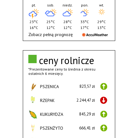
pt.
sob.
niedz.
pon.
wt.
23°C
25°C
28°C
33°C
29°C
16°C
12°C
12°C
17°C
13°C
Zobacz pełną prognozę
ceny rolnicze
*Prezentowane ceny to średnia z okresu
ostatnich 6 miesięcy.
PSZENICA
823,57 zł
RZEPAK
2.244,47 zł
KUKURYDZA
845,29 zł
PSZENŻYTO
666,41 zł