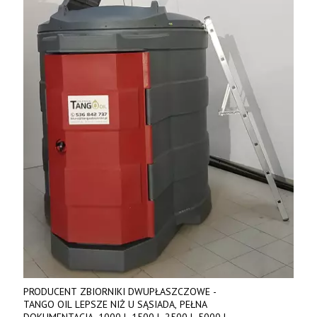
PRODUCENT ZBIORNIKI DWUPŁASZCZOWE -
TANGO OIL LEPSZE NIŻ U SĄSIADA, PEŁNA
DOKUMENTACJA. 1000 l, 1500 l, 2500 l, 5000 l,