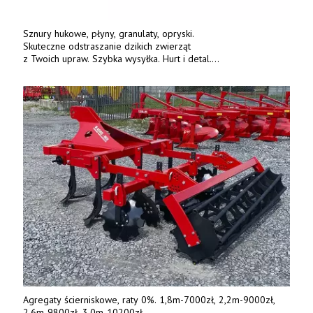
Sznury hukowe, płyny, granulaty, opryski.
Skuteczne odstraszanie dzikich zwierząt
z Twoich upraw. Szybka wysyłka. Hurt i detal.
www.deterren.pl • tel. +48 790 800 510.
Agregaty ścierniskowe, raty 0%. 1,8m-7000zł, 2,2m-9000zł,
2,6m-9800zł, 3,0m-10200zł.