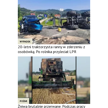
WYPADEK
20-letni traktorzysta ranny w zderzeniu z
osobówką. Po rolnika przyleciał LPR
POŻAR
Żniwa brutalnie przerwane. Podczas pracy