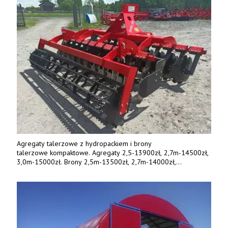
Agregaty talerzowe z hydropackiem i brony
talerzowe kompaktowe. Agregaty 2,5-13900zł, 2,7m-14500zł,
3,0m-15000zł. Brony 2,5m-13500zł, 2,7m-14000zł,
3,0m-14800zł. Tel. 500 800 106, www.agrieko.pl