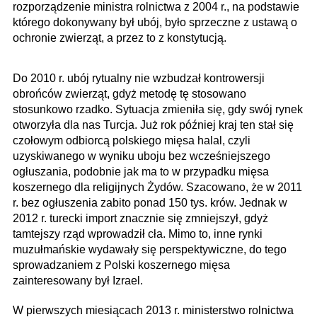
rozporządzenie ministra rolnictwa z 2004 r., na podstawie
którego dokonywany był ubój, było sprzeczne z ustawą o
ochronie zwierząt, a przez to z konstytucją.
Do 2010 r. ubój rytualny nie wzbudzał kontrowersji
obrońców zwierząt, gdyż metodę tę stosowano
stosunkowo rzadko. Sytuacja zmieniła się, gdy swój rynek
otworzyła dla nas Turcja. Już rok później kraj ten stał się
czołowym odbiorcą polskiego mięsa halal, czyli
uzyskiwanego w wyniku uboju bez wcześniejszego
ogłuszania, podobnie jak ma to w przypadku mięsa
koszernego dla religijnych Żydów. Szacowano, że w 2011
r. bez ogłuszenia zabito ponad 150 tys. krów. Jednak w
2012 r. turecki import znacznie się zmniejszył, gdyż
tamtejszy rząd wprowadził cła. Mimo to, inne rynki
muzułmańskie wydawały się perspektywiczne, do tego
sprowadzaniem z Polski koszernego mięsa
zainteresowany był Izrael.
W pierwszych miesiącach 2013 r. ministerstwo rolnictwa