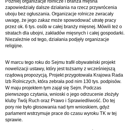
Później organizacje rolnicze i branża mięsna
zapowiedziały dalsze działania na rzecz przywrócenia
uboju bez ogłuszania. Organizacje rolnicze zwracały
uwagę, że jego zakaz może spowodować utratę pracy
przez ok. 6 tys. osób w całej branży mięsnej. Mówili też o
stratach dla ubojni, zakładów mięsnych i całej gospodarki.
Niezależnie od tego, działania podjęły organizacje
religijne.
W marcu tego roku do Sejmu trafił obywatelski projekt
nowelizacji ustawy, który jest tożsamy z wcześniejszą
rządową propozycją. Projekt przygotowała Krajowa Rada
Izb Rolniczych, która zebrała pod nim 130 tys. podpisów.
W maju projektem tym zajął się Sejm. Podczas
pierwszego czytania, wnioski o jego odrzucenie złożyły
kluby Twój Ruch oraz Prawo i Sprawiedliwość. Do tej
pory nie było głosowania nad tym wnioskiem, gdyż
parlament wstrzymuje prace do czasu wyroku TK w tej
sprawie.