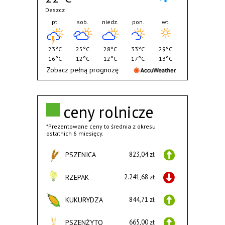
Deszcz
pt.
sob.
niedz.
pon.
wt.
23°C
25°C
28°C
33°C
29°C
16°C
12°C
12°C
17°C
13°C
Zobacz pełną prognozę
ceny rolnicze
*Prezentowane ceny to średnia z okresu
ostatnich 6 miesięcy.
PSZENICA
823,04 zł
RZEPAK
2.241,68 zł
KUKURYDZA
844,71 zł
PSZENŻYTO
665,00 zł