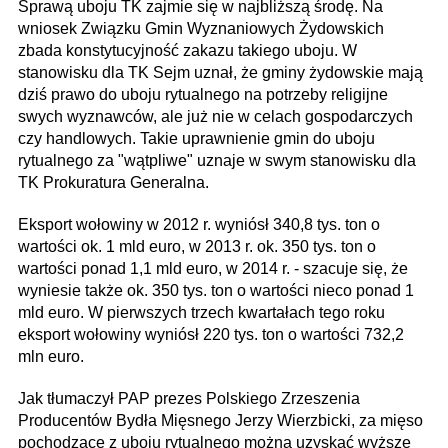
Sprawą uboju TK zajmie się w najbliższą środę. Na
wniosek Związku Gmin Wyznaniowych Żydowskich
zbada konstytucyjność zakazu takiego uboju. W
stanowisku dla TK Sejm uznał, że gminy żydowskie mają
dziś prawo do uboju rytualnego na potrzeby religijne
swych wyznawców, ale już nie w celach gospodarczych
czy handlowych. Takie uprawnienie gmin do uboju
rytualnego za "wątpliwe" uznaje w swym stanowisku dla
TK Prokuratura Generalna.
Eksport wołowiny w 2012 r. wyniósł 340,8 tys. ton o
wartości ok. 1 mld euro, w 2013 r. ok. 350 tys. ton o
wartości ponad 1,1 mld euro, w 2014 r. - szacuje się, że
wyniesie także ok. 350 tys. ton o wartości nieco ponad 1
mld euro. W pierwszych trzech kwartałach tego roku
eksport wołowiny wyniósł 220 tys. ton o wartości 732,2
mln euro.
Jak tłumaczył PAP prezes Polskiego Zrzeszenia
Producentów Bydła Mięsnego Jerzy Wierzbicki, za mięso
pochodzące z uboju rytualnego można uzyskać wyższe