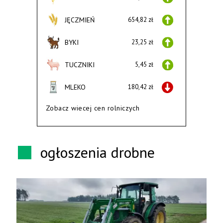
JĘCZMIEŃ
654,82 zł
BYKI
23,25 zł
TUCZNIKI
5,45 zł
MLEKO
180,42 zł
Zobacz wiecej cen rolniczych
ogłoszenia drobne