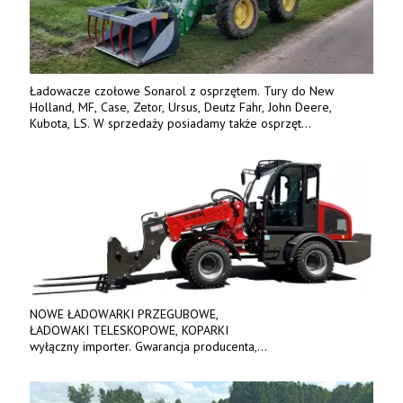
Ładowacze czołowe Sonarol z osprzętem. Tury do New
Holland, MF, Case, Zetor, Ursus, Deutz Fahr, John Deere,
Kubota, LS. W sprzedaży posiadamy także osprzęt
w promocyjnych cenach. Tel. 500 600 106. www.specagro.pl
NOWE ŁADOWARKI PRZEGUBOWE,
ŁADOWAKI TELESKOPOWE, KOPARKI
wyłączny importer. Gwarancja producenta,
bogate wyposażenie, prosta konstrukcja.
Ceny od 69 000 zł netto wraz z osprzętem.
Tel: 509-365-675. www.kmm.info.pl