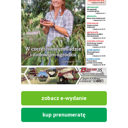
zobacz e-wydanie
kup prenumeratę