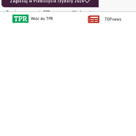
Zagłosuj w Plebiscycie Izydory 2026
Produkty dla Ciebie
Kategorie
Zamów prenumeratę TPR
Wiadomości
Wróć do TPR
TOP news
Kup Tygodnik
Rynki
Album 40 lat na biegu.
Pieniądze
Niezawodne maszyny polskiej
Prawo
wsi
Uprawa
Publikacja Wapnowanie to
konieczność
Maszyny
Publikacja Vademecum
Mleko
nawożenia dolistnego
Zwierzęta
Atlas chorób fizjologicznych
INFOCAP
Koszulka męska NOWOŚĆ
Ceny rolnicze
Bluza damska NOWOŚĆ
Prenumerata
Książka dla dzieci Jak to się kręci?
e-wydania
Technika dla najmłodszych
Ogłoszenia
social media