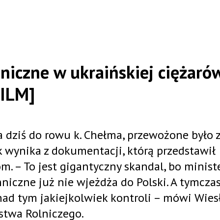
hniczne w ukraińskiej ciężaró
FILM]
a dziś do rowu k. Chełma, przewożone było 
ak wynika z dokumentacji, którą przedstawił
. – To jest gigantyczny skandal, bo minist
hniczne już nie wjeżdża do Polski. A tymcz
 nad tym jakiejkolwiek kontroli – mówi Wie
stwa Rolniczego.