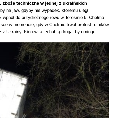
r. zboże techniczne w jednej z ukraińskich
y na jaw, gdyby nie wypadek, któremu uległ
ek
wpadł do przydrożnego rowu w Teresinie k. Chełma
iejsce w momencie, gdy w Chełmie trwał protest rolników
z Ukrainy. Kierowca jechał tą drogą, by ominąć