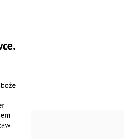
wce.
zboże
er
asem
sław