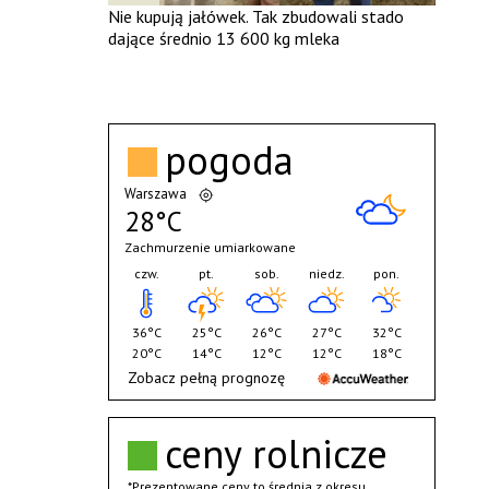
Nie kupują jałówek. Tak zbudowali stado
dające średnio 13 600 kg mleka
pogoda
Warszawa
28°C
Zachmurzenie umiarkowane
czw.
pt.
sob.
niedz.
pon.
36°C
25°C
26°C
27°C
32°C
20°C
14°C
12°C
12°C
18°C
Zobacz pełną prognozę
ceny rolnicze
*Prezentowane ceny to średnia z okresu