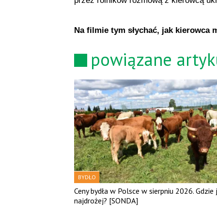
przez rolników rozmową z kierowcą ukr
Na filmie tym słychać, jak kierowca 
powiązane artyk
BYDŁO
Ceny bydła w Polsce w sierpniu 2026. Gdzie 
najdrożej? [SONDA]