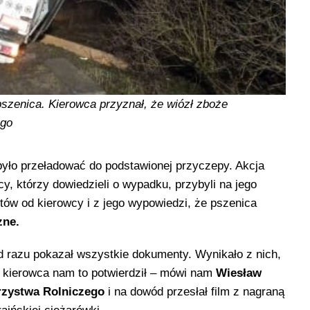
pszenica. Kierowca przyznał, że wiózł zboże
ego
było przeładować do podstawionej przyczepy. Akcja
cy, którzy dowiedzieli o wypadku, przybyli na jego
tów od kierowcy i z jego wypowiedzi, że pszenica
zne.
od razu pokazał wszystkie dokumenty. Wynikało z nich,
tą kierowca nam to potwierdził – mówi nam
Wiesław
rzystwa Rolniczego
i na dowód przesłał film z nagraną