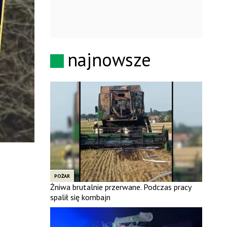
najnowsze
POŻAR
Żniwa brutalnie przerwane. Podczas pracy
spalił się kombajn