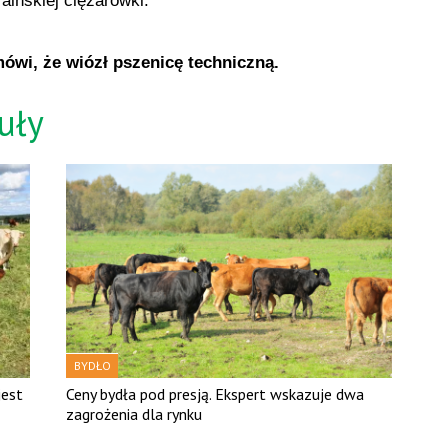
aińskiej ciężarówki.
mówi, że wiózł pszenicę techniczną.
uły
BYDŁO
jest
Ceny bydła pod presją. Ekspert wskazuje dwa
zagrożenia dla rynku