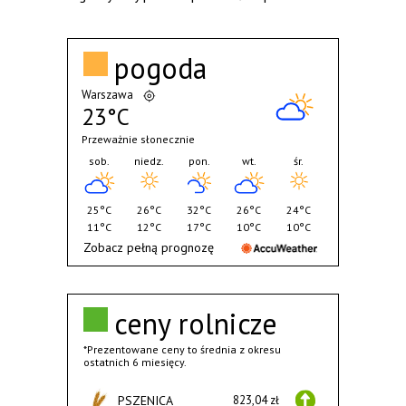
pogoda
Warszawa
23°C
Przeważnie słonecznie
sob.
niedz.
pon.
wt.
śr.
25°C
26°C
32°C
26°C
24°C
11°C
12°C
17°C
10°C
10°C
Zobacz pełną prognozę
ceny rolnicze
*Prezentowane ceny to średnia z okresu
ostatnich 6 miesięcy.
PSZENICA
823,04 zł