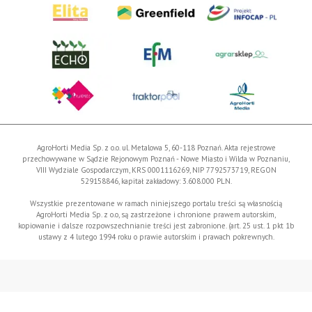
AgroHorti Media Sp. z o.o. ul. Metalowa 5, 60-118 Poznań. Akta rejestrowe
przechowywane w Sądzie Rejonowym Poznań - Nowe Miasto i Wilda w Poznaniu,
VIII Wydziale Gospodarczym, KRS 0001116269, NIP 7792573719, REGON
529158846, kapitał zakładowy: 3.608.000 PLN.
Wszystkie prezentowane w ramach niniejszego portalu treści są własnością
AgroHorti Media Sp. z o.o, są zastrzeżone i chronione prawem autorskim,
kopiowanie i dalsze rozpowszechnianie treści jest zabronione. (art. 25 ust. 1 pkt 1b
ustawy z 4 lutego 1994 roku o prawie autorskim i prawach pokrewnych.