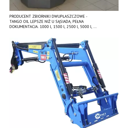
PRODUCENT ZBIORNIKI DWUPŁASZCZOWE -
TANGO OIL LEPSZE NIŻ U SĄSIADA, PEŁNA
DOKUMENTACJA. 1000 l, 1500 l, 2500 l, 5000 l,
produkt polski. Dobra cena, szybkie terminy realizacji. Tel. 536
842 737, www.tango-oil.pl