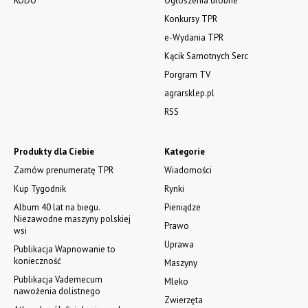
RODO
Ogłoszenia drobne
Konkursy TPR
e-Wydania TPR
Kącik Samotnych Serc
Porgram TV
agrarsklep.pl
RSS
Produkty dla Ciebie
Kategorie
Zamów prenumeratę TPR
Wiadomości
Kup Tygodnik
Rynki
Album 40 lat na biegu.
Pieniądze
Niezawodne maszyny polskiej
Prawo
wsi
Uprawa
Publikacja Wapnowanie to
konieczność
Maszyny
Publikacja Vademecum
Mleko
nawożenia dolistnego
Zwierzęta