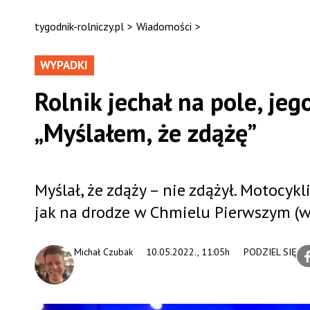
tygodnik-rolniczy.pl
>
Wiadomości
>
WYPADKI
Rolnik jechał na pole, je
„Myślałem, że zdążę”
Myślał, że zdąży – nie zdążył. Motocykli
jak na drodze w Chmielu Pierwszym (woj
Michał Czubak
10.05.2022., 11:05h
PODZIEL SIĘ