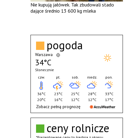
Nie kupują jałówek. Tak zbudowali stado
dające średnio 13 600 kg mleka
pogoda
Warszawa
34°C
Słonecznie
czw.
pt.
sob.
niedz.
pon.
36°C
23°C
25°C
28°C
33°C
20°C
16°C
12°C
12°C
17°C
Zobacz pełną prognozę
ceny rolnicze
*Prezentowane ceny to średnia z okresu