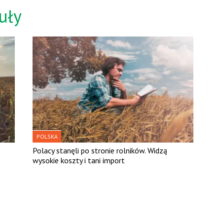
uły
POLSKA
Polacy stanęli po stronie rolników. Widzą
wysokie koszty i tani import