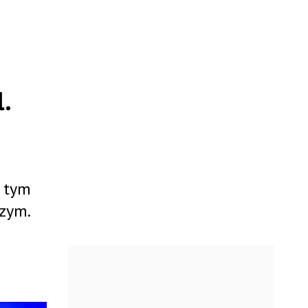
l.
o tym
czym.