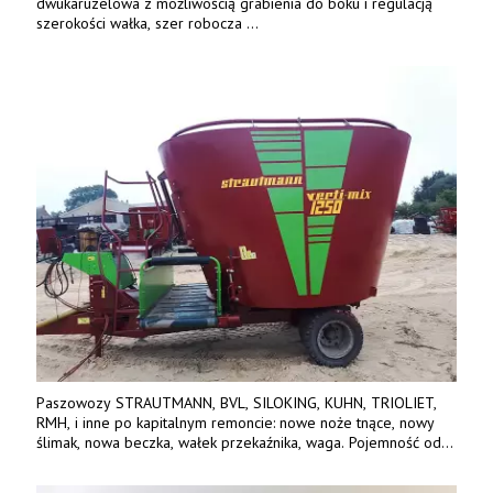
dwukaruzelowa z możliwością grabienia do boku i regulacją
szerokości wałka, szer robocza
do 6 m. Mocna konstrukcja. Karchex.
Tel. 606 211 056, 507 158 699.
Paszowozy STRAUTMANN, BVL, SILOKING, KUHN, TRIOLIET,
RMH, i inne po kapitalnym remoncie: nowe noże tnące, nowy
ślimak, nowa beczka, wałek przekaźnika, waga. Pojemność od
5m3 - 40m3. Cena od 32 tys. Wozy sprowadzone z Niemiec.
Jesteśmy także producentem nowych paszowozów AKSA, woj.