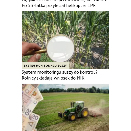
Po 53-latka przyleciał helikopter LPR
SYSTEM MONITORINGU SUSZY
System monitoringu suszy do kontroli?
Rolnicy składają wniosek do NIK