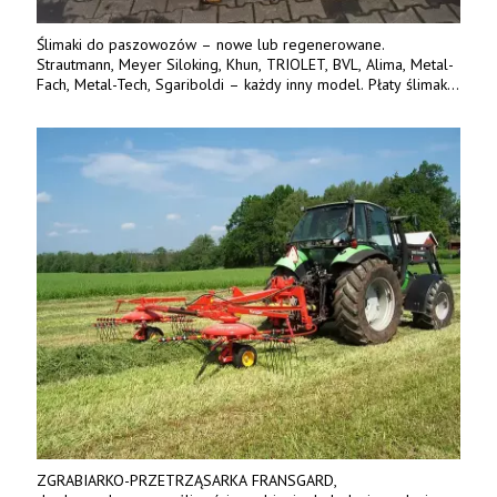
Ślimaki do paszowozów – nowe lub regenerowane.
Strautmann, Meyer Siloking, Khun, TRIOLET, BVL, Alima, Metal-
Fach, Metal-Tech, Sgariboldi – każdy inny model. Płaty ślimaka
wykonane z blachy o podwyższonej wytrzymałości na ścieranie
– 15 lub 18 mm. Możliwa wymiana i dowóz na miejsce – cała
Polska. Tel. 609 144 596.
ZGRABIARKO-PRZETRZĄSARKA FRANSGARD,