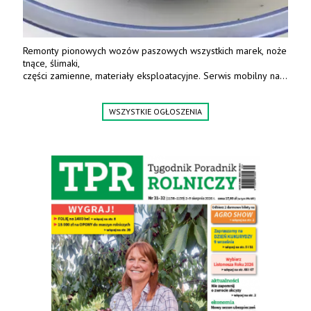
Remonty pionowych wozów paszowych wszystkich marek, noże
tnące, ślimaki,
części zamienne, materiały eksploatacyjne. Serwis mobilny na
terenie całej Polski.
Tel.: 61 285 38 61, 603 626 688.
WSZYSTKIE OGŁOSZENIA