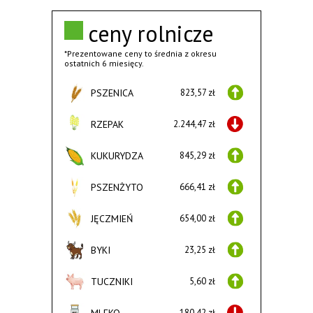
ceny rolnicze
*Prezentowane ceny to średnia z okresu
ostatnich 6 miesięcy.
PSZENICA
823,57 zł
RZEPAK
2.244,47 zł
KUKURYDZA
845,29 zł
PSZENŻYTO
666,41 zł
JĘCZMIEŃ
654,00 zł
BYKI
23,25 zł
TUCZNIKI
5,60 zł
MLEKO
180,42 zł