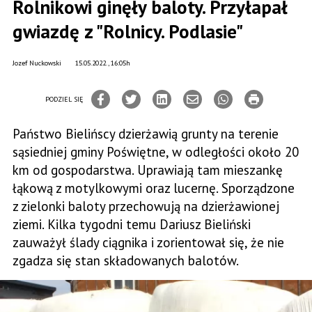
Rolnikowi ginęły baloty. Przyłapał
gwiazdę z "Rolnicy. Podlasie"
Jozef Nuckowski
15.05.2022., 16:05h
PODZIEL SIĘ
Państwo Bielińscy dzierżawią grunty na terenie
sąsiedniej gminy Poświętne, w odległości około 20
km od gospodarstwa. Uprawiają tam mieszankę
łąkową z motylkowymi oraz lucernę. Sporządzone
z zielonki baloty przechowują na dzierżawionej
ziemi. Kilka tygodni temu Dariusz Bieliński
zauważył ślady ciągnika i zorientował się, że nie
zgadza się stan składowanych balotów.