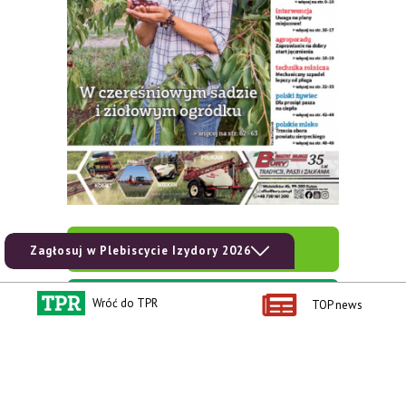
zobacz e-wydanie
Zagłosuj w Plebiscycie Izydory 2026
kup prenumeratę
Wróć do TPR
TOP news