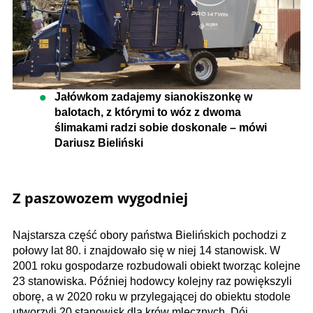
Jałówkom zadajemy sianokiszonkę w
balotach, z którymi to wóz z dwoma
ślimakami radzi sobie doskonale – mówi
Dariusz Bieliński
Z paszowozem wygodniej
Najstarsza część obory państwa Bielińskich pochodzi z
połowy lat 80. i znajdowało się w niej 14 stanowisk. W
2001 roku gospodarze rozbudowali obiekt tworząc kolejne
23 stanowiska. Później hodowcy kolejny raz powiększyli
oborę, a w 2020 roku w przylegającej do obiektu stodole
utworzyli 20 stanowisk dla krów mlecznych. Dój