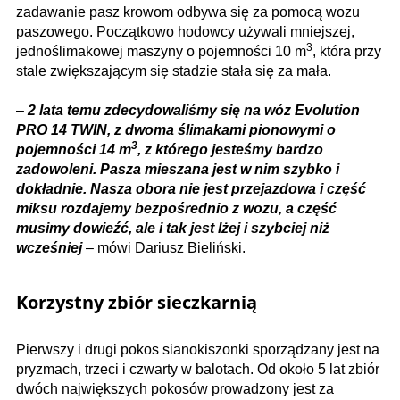
zadawanie pasz krowom odbywa się za pomocą wozu
paszowego. Początkowo hodowcy używali mniejszej,
3
jednoślimakowej maszyny o pojemności 10 m
, która przy
stale zwiększającym się stadzie stała się za mała.
–
2 lata temu zdecydowaliśmy się na wóz Evolution
PRO 14 TWIN, z dwoma ślimakami pionowymi o
3
pojemności 14 m
, z którego jesteśmy bardzo
zadowoleni. Pasza mieszana jest w nim szybko i
dokładnie. Nasza obora nie jest przejazdowa i część
miksu rozdajemy bezpośrednio z wozu, a część
musimy dowieźć, ale i tak jest lżej i szybciej niż
wcześniej
– mówi Dariusz Bieliński.
Korzystny zbiór sieczkarnią
Pierwszy i drugi pokos sianokiszonki sporządzany jest na
pryzmach, trzeci i czwarty w balotach. Od około 5 lat zbiór
dwóch największych pokosów prowadzony jest za