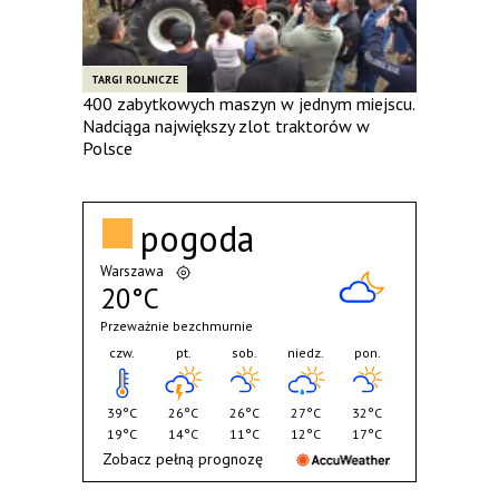
TARGI ROLNICZE
400 zabytkowych maszyn w jednym miejscu.
Nadciąga największy zlot traktorów w
Polsce
pogoda
Warszawa
20°C
Przeważnie bezchmurnie
czw.
pt.
sob.
niedz.
pon.
39°C
26°C
26°C
27°C
32°C
19°C
14°C
11°C
12°C
17°C
Zobacz pełną prognozę