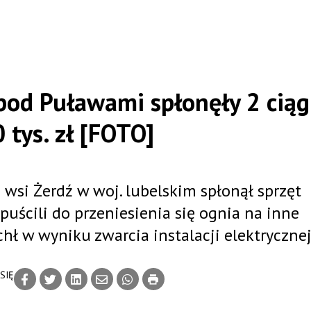
od Puławami spłonęły 2 ciąg
 tys. zł [FOTO]
si Żerdź w woj. lubelskim spłonął sprzęt
opuścili do przeniesienia się ognia na inne
ł w wyniku zwarcia instalacji elektrycznej
SIĘ