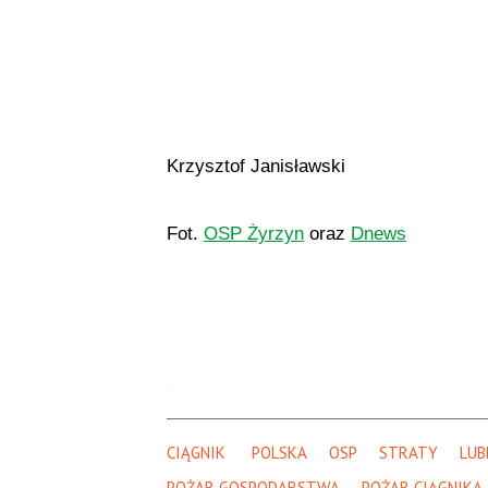
Krzysztof Janisławski
Fot.
OSP Żyrzyn
oraz
Dnews
CIĄGNIK 
POLSKA
OSP
STRATY
LUB
POŻAR GOSPODARSTWA
POŻAR CIĄGNIKA