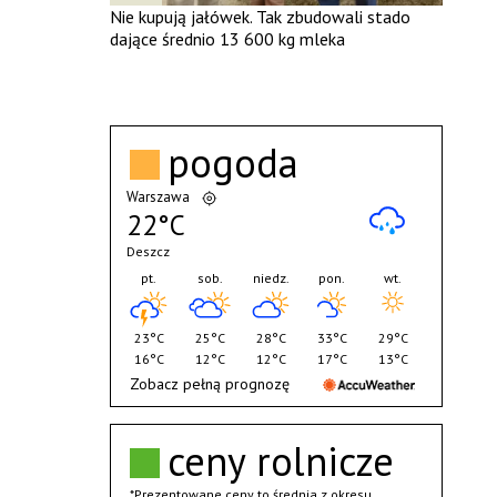
Nie kupują jałówek. Tak zbudowali stado
dające średnio 13 600 kg mleka
pogoda
Warszawa
22°C
Deszcz
pt.
sob.
niedz.
pon.
wt.
23°C
25°C
28°C
33°C
29°C
16°C
12°C
12°C
17°C
13°C
Zobacz pełną prognozę
ceny rolnicze
*Prezentowane ceny to średnia z okresu