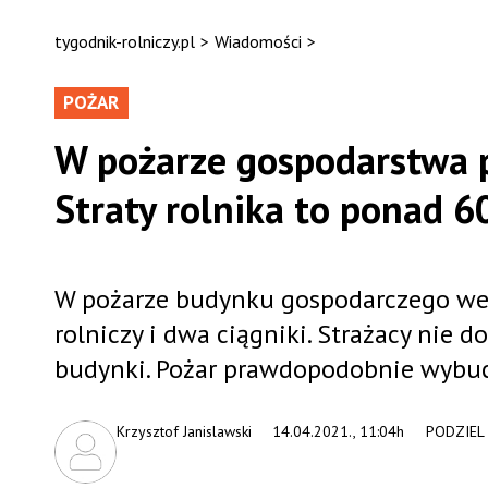
tygodnik-rolniczy.pl
>
Wiadomości
>
POŻAR
W pożarze gospodarstwa p
Straty rolnika to ponad 60
W pożarze budynku gospodarczego we w
rolniczy i dwa ciągniki. Strażacy nie d
budynki. Pożar prawdopodobnie wybuch
Krzysztof Janislawski
14.04.2021., 11:04h
PODZIEL 