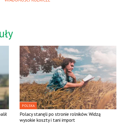
uły
POLSKA
alił
Polacy stanęli po stronie rolników. Widzą
wysokie koszty i tani import