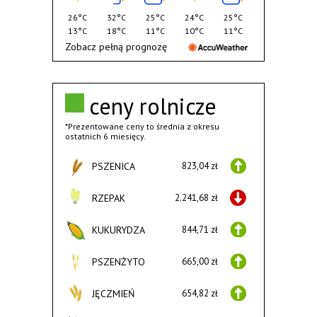
26°C
32°C
25°C
24°C
25°C
13°C
18°C
11°C
10°C
11°C
Zobacz pełną prognozę
ceny rolnicze
*Prezentowane ceny to średnia z okresu
ostatnich 6 miesięcy.
PSZENICA
823,04 zł
RZEPAK
2.241,68 zł
KUKURYDZA
844,71 zł
PSZENŻYTO
665,00 zł
JĘCZMIEŃ
654,82 zł