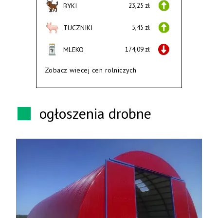
BYKI
23,25 zł
TUCZNIKI
5,45 zł
MLEKO
174,09 zł
Zobacz wiecej cen rolniczych
ogłoszenia drobne