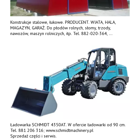
Konstrukcje stalowe, łukowe. PRODUCENT. WIATA, HALA,
MAGAZYN, GARAŻ. Do płodów rolnych, słomy, trzody,
nawozów, maszyn rolniczych, itp. Tel. 882-020-364,
664-125-869, 604-407-206. www.olimet.eu
Ładowarka SCHMIDT 4350AT. W ofercie ładowarki od 90 cm.
Tel. 881 206 316; www.schmidtmachinery.pl
Sprzedaż części i serwis.