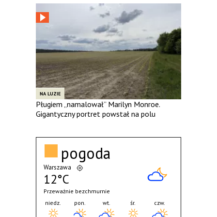
NA LUZIE
Pługiem „namalował” Marilyn Monroe.
Gigantyczny portret powstał na polu
pogoda
Warszawa
12°C
Przeważnie bezchmurnie
niedz.
pon.
wt.
śr.
czw.