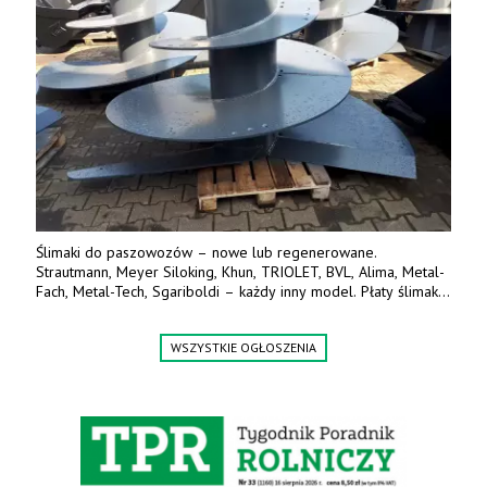
Ślimaki do paszowozów – nowe lub regenerowane.
Strautmann, Meyer Siloking, Khun, TRIOLET, BVL, Alima, Metal-
Fach, Metal-Tech, Sgariboldi – każdy inny model. Płaty ślimaka
wykonane z blachy o podwyższonej wytrzymałości na ścieranie
– 15 lub 18 mm. Możliwa wymiana i dowóz na miejsce – cała
WSZYSTKIE OGŁOSZENIA
Polska. Tel. 609 144 596.