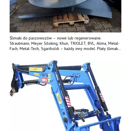
Ślimaki do paszowozów – nowe lub regenerowane.
Strautmann, Meyer Siloking, Khun, TRIOLET, BVL, Alima, Metal-
Fach, Metal-Tech, Sgariboldi – każdy inny model. Płaty ślimaka
wykonane z blachy o podwyższonej wytrzymałości na ścieranie
– 15 lub 18 mm. Możliwa wymiana i dowóz na miejsce – cała
Polska. Tel. 609 144 596.