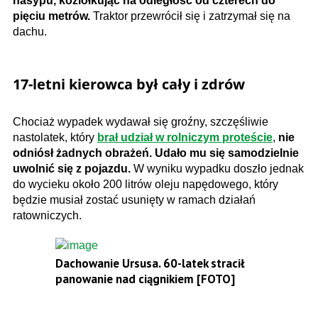
nasypu, koziołkując na odległość od czterech do
pięciu metrów.
Traktor przewrócił się i zatrzymał się na
dachu.
17-letni kierowca był cały i zdrów
Chociaż wypadek wydawał się groźny, szczęśliwie
nastolatek, który
brał udział w rolniczym proteście
,
nie
odniósł żadnych obrażeń. Udało mu się samodzielnie
uwolnić się z pojazdu.
W wyniku wypadku doszło jednak
do wycieku około 200 litrów oleju napędowego, który
będzie musiał zostać usunięty w ramach działań
ratowniczych.
Dachowanie Ursusa. 60-latek stracił
panowanie nad ciągnikiem [FOTO]