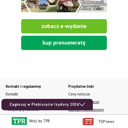
zobacz e-wydanie
kup prenumeratę
Kontakt i regulaminy
Przydatne linki
Kontakt
Ceny rolnicze
Reklama
Newsletter rolniczy
Zagłosuj w Plebiscycie Izydory 2026
Polityka prywatności
Rolniczy Alert Cenowy
Regulamin
Pogoda
Wróć do TPR
TOP news
RODO
Ogłoszenia drobne