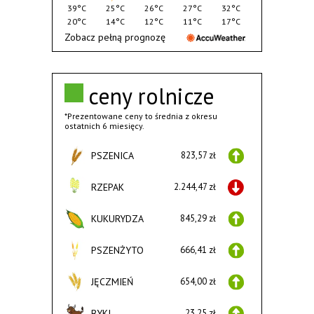
39°C
25°C
26°C
27°C
32°C
20°C
14°C
12°C
11°C
17°C
Zobacz pełną prognozę
ceny rolnicze
*Prezentowane ceny to średnia z okresu
ostatnich 6 miesięcy.
PSZENICA
823,57 zł
RZEPAK
2.244,47 zł
KUKURYDZA
845,29 zł
PSZENŻYTO
666,41 zł
JĘCZMIEŃ
654,00 zł
BYKI
23,25 zł