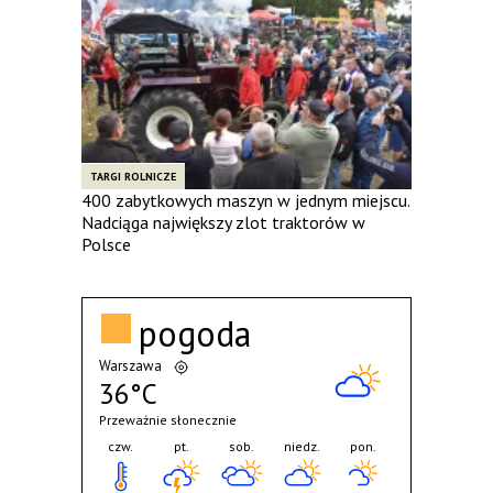
TARGI ROLNICZE
400 zabytkowych maszyn w jednym miejscu.
Nadciąga największy zlot traktorów w
Polsce
pogoda
Warszawa
36°C
Przeważnie słonecznie
czw.
pt.
sob.
niedz.
pon.