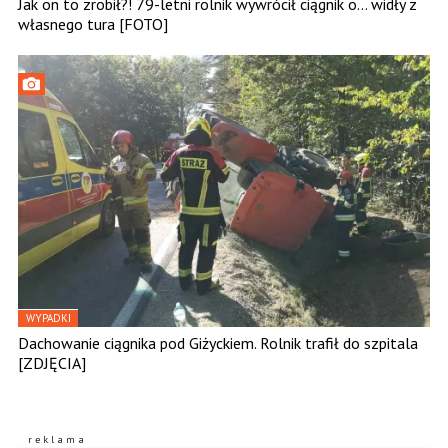
Jak on to zrobił?! 79-letni rolnik wywrócił ciągnik o... widły z
własnego tura [FOTO]
WYPADKI
Dachowanie ciągnika pod Giżyckiem. Rolnik trafił do szpitala
[ZDJĘCIA]