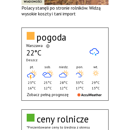
WIADOMOŚCI
Polacy stanęli po stronie rolników. Widzą
wysokie koszty i tani import
pogoda
Warszawa
22°C
Deszcz
pt.
sob.
niedz.
pon.
wt.
23°C
25°C
28°C
33°C
29°C
16°C
12°C
12°C
17°C
13°C
Zobacz pełną prognozę
ceny rolnicze
*Prezentowane ceny to średnia z okresu