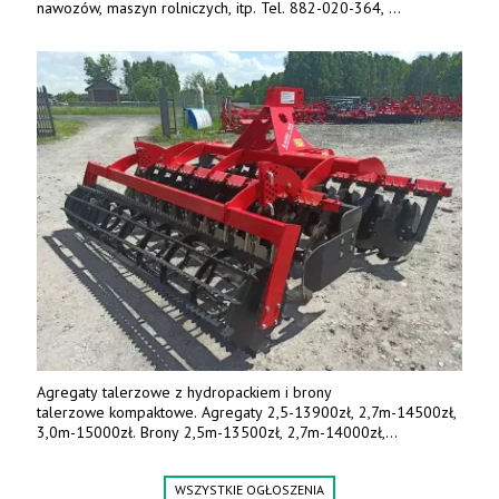
nawozów, maszyn rolniczych, itp. Tel. 882-020-364,
664-125-869, 604-407-206. www.olimet.eu
Agregaty talerzowe z hydropackiem i brony
talerzowe kompaktowe. Agregaty 2,5-13900zł, 2,7m-14500zł,
3,0m-15000zł. Brony 2,5m-13500zł, 2,7m-14000zł,
3,0m-14800zł. Tel. 500 800 106, www.agrieko.pl
WSZYSTKIE OGŁOSZENIA