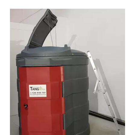
5m3 - 40m3. Cena od 32 tys. Wozy sprowadzone z Niemiec.
Jesteśmy także producentem nowych paszowozów AKSA, woj.
wielkopolskie, koło Konina. Kontakt: 607 405 691.