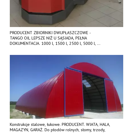
PRODUCENT ZBIORNIKI DWUPŁASZCZOWE -
TANGO OIL LEPSZE NIŻ U SĄSIADA, PEŁNA
DOKUMENTACJA. 1000 l, 1500 l, 2500 l, 5000 l,
produkt polski. Dobra cena, szybkie terminy realizacji. Tel. 536
842 737, www.tango-oil.pl
Konstrukcje stalowe, łukowe. PRODUCENT. WIATA, HALA,
MAGAZYN, GARAŻ. Do płodów rolnych, słomy, trzody,