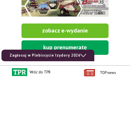
zobacz e-wydanie
kup prenumeratę
Zagłosuj w Plebiscycie Izydory 2026
Wróć do TPR
TOP news
Kontakt i regulaminy
Przydatne linki
Kontakt
Ceny rolnicze
Reklama
Newsletter rolniczy
Polityka prywatności
Rolniczy Alert Cenowy
Regulamin
Pogoda