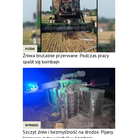
POŻAR
Żniwa brutalnie przerwane. Podczas pracy
spalił się kombajn
WYPADKI
Szczyt żniw i bezmyślność na drodze. Pijany
kierowca auta wjechał w kombajn