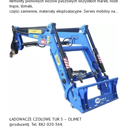
Remonty pionowych wozów paszowych wszystkich marek, noże
tnące, ślimaki,
części zamienne, materiały eksploatacyjne. Serwis mobilny na
terenie całej Polski.
Tel.: 61 285 38 61, 603 626 688.
ŁADOWACZE CZOŁOWE TUR 5 – OLIMET
(producent). Tel. 882-020-364,