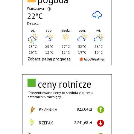
Warszawa
22°C
Deszcz
pt.
sob.
niedz.
pon.
wt.
25°C
25°C
27°C
32°C
26°C
16°C
12°C
12°C
19°C
13°C
Zobacz pełną prognozę
ceny rolnicze
*Prezentowane ceny to średnia z okresu
ostatnich 6 miesięcy.
PSZENICA
823,04 zł
RZEPAK
2.241,68 zł