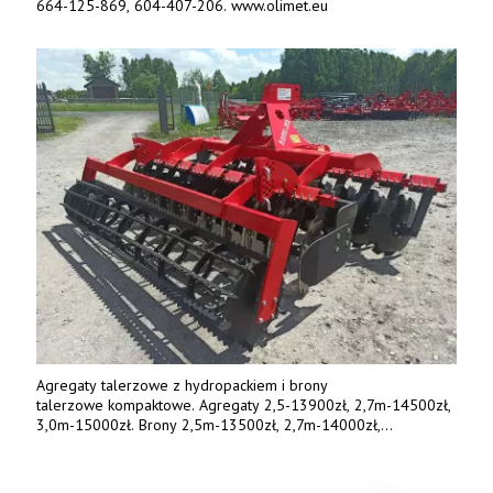
664-125-869, 604-407-206. www.olimet.eu
Agregaty talerzowe z hydropackiem i brony
talerzowe kompaktowe. Agregaty 2,5-13900zł, 2,7m-14500zł,
3,0m-15000zł. Brony 2,5m-13500zł, 2,7m-14000zł,
3,0m-14800zł. Tel. 500 800 106, www.agrieko.pl