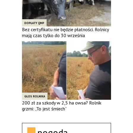
DOPŁATY QMP
Bez certyfikatu nie będzie płatności. Rolnicy
mają czas tylko do 30 września
GŁOS ROLNIKA
200 zł za szkody w 2,5 ha owsa? Rolnik
grzmi: „To jest śmiech”
pogoda