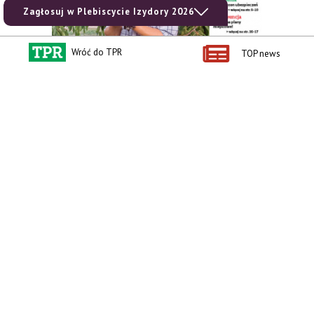
Zagłosuj w Plebiscycie Izydory 2026
Wróć do TPR
TOP news
zobacz e-wydanie
kup prenumeratę