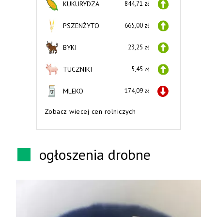
KUKURYDZA
844,71 zł
PSZENŻYTO
665,00 zł
BYKI
23,25 zł
TUCZNIKI
5,45 zł
MLEKO
174,09 zł
Zobacz wiecej cen rolniczych
ogłoszenia drobne