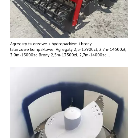
Agregaty talerzowe z hydropackiem i brony
talerzowe kompaktowe. Agregaty 2,5-13900zł, 2,7m-14500zł,
3,0m-15000zł. Brony 2,5m-13500zł, 2,7m-14000zł,
3,0m-14800zł. Tel. 500 800 106, www.agrieko.pl