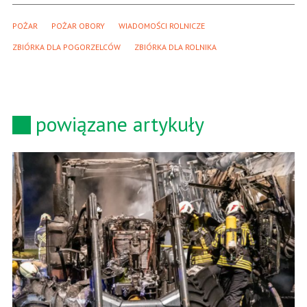
POŻAR
POŻAR OBORY
WIADOMOŚCI ROLNICZE
ZBIÓRKA DLA POGORZELCÓW
ZBIÓRKA DLA ROLNIKA
powiązane artykuły