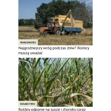
WIADOMOŚCI
Najgroźniejszy wróg podczas żniw? Rolnicy
muszą uważać
ROLNICTWO
Rośliny odporne na suszę i choroby coraz