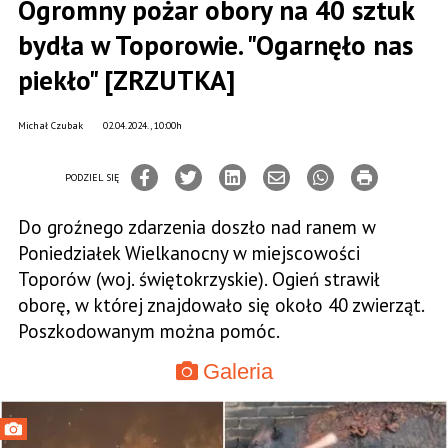
Ogromny pożar obory na 40 sztuk
bydła w Toporowie. "Ogarnęło nas
piekło" [ZRZUTKA]
Michał Czubak
02.04.2024., 10:00h
PODZIEL SIĘ
Do groźnego zdarzenia doszło nad ranem w
Poniedziałek Wielkanocny w miejscowości
Toporów (woj. świętokrzyskie). Ogień strawił
oborę, w której znajdowało się około 40 zwierząt.
Poszkodowanym można pomóc.
Galeria