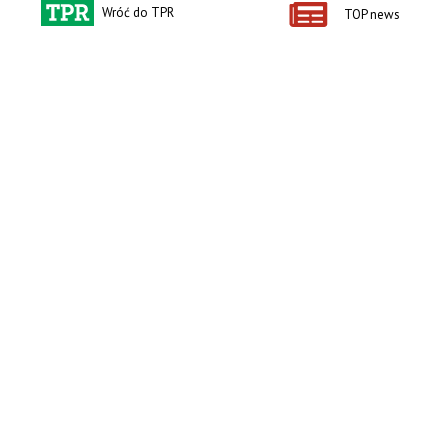
Wróć do TPR
TOP news
zobacz e-wydanie
kup prenumeratę
Kontakt i regulaminy
Przydatne linki
Kontakt
Ceny rolnicze
Reklama
Newsletter rolniczy
Polityka prywatności
Rolniczy Alert Cenowy
Regulamin
Pogoda
RODO
Ogłoszenia drobne
Konkursy TPR