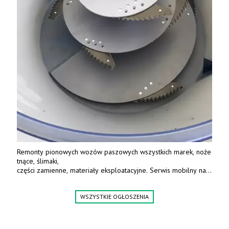
Remonty pionowych wozów paszowych wszystkich marek, noże
tnące, ślimaki,
części zamienne, materiały eksploatacyjne. Serwis mobilny na
terenie całej Polski.
Tel.: 61 285 38 61, 603 626 688.
WSZYSTKIE OGŁOSZENIA