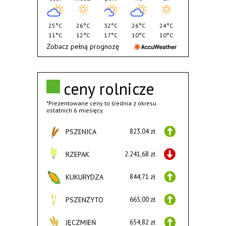
25°C
26°C
32°C
26°C
24°C
11°C
12°C
17°C
10°C
10°C
Zobacz pełną prognozę
ceny rolnicze
*Prezentowane ceny to średnia z okresu
ostatnich 6 miesięcy.
PSZENICA
823,04 zł
RZEPAK
2.241,68 zł
KUKURYDZA
844,71 zł
PSZENŻYTO
665,00 zł
JĘCZMIEŃ
654,82 zł