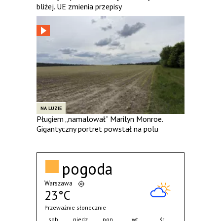
bliżej. UE zmienia przepisy
NA LUZIE
Pługiem „namalował” Marilyn Monroe.
Gigantyczny portret powstał na polu
pogoda
Warszawa
23°C
Przeważnie słonecznie
sob.
niedz.
pon.
wt.
śr.