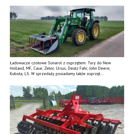
842 737, www.tango-oil.pl
Ładowacze czołowe Sonarol z osprzętem. Tury do New
Holland, MF, Case, Zetor, Ursus, Deutz Fahr, John Deere,
Kubota, LS. W sprzedaży posiadamy także osprzęt
w promocyjnych cenach. Tel. 500 600 106. www.specagro.pl