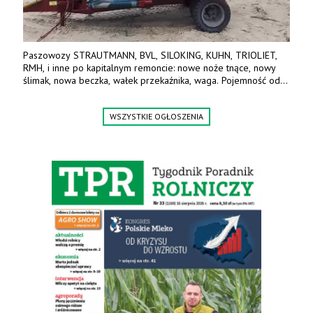
Paszowozy STRAUTMANN, BVL, SILOKING, KUHN, TRIOLIET,
RMH, i inne po kapitalnym remoncie: nowe noże tnące, nowy
ślimak, nowa beczka, wałek przekaźnika, waga. Pojemność od
5m3 - 40m3. Cena od 32 tys. Wozy sprowadzone z Niemiec.
Jesteśmy także producentem nowych paszowozów AKSA, woj.
WSZYSTKIE OGŁOSZENIA
wielkopolskie, koło Konina. Kontakt: 607 405 691.