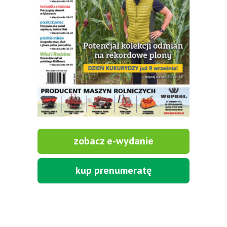
zobacz e-wydanie
kup prenumeratę