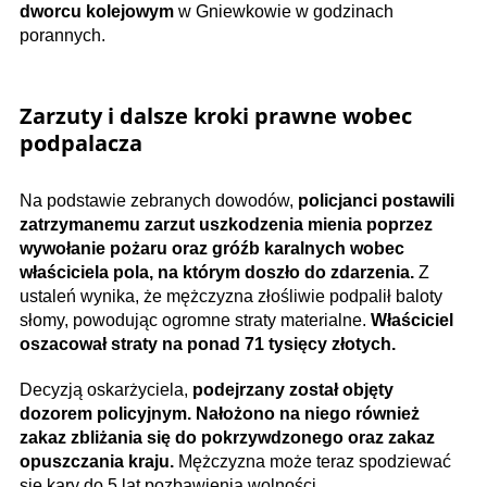
dworcu kolejowym
w Gniewkowie w godzinach
porannych.
Zarzuty i dalsze kroki prawne wobec
podpalacza
Na podstawie zebranych dowodów,
policjanci postawili
zatrzymanemu zarzut uszkodzenia mienia poprzez
wywołanie pożaru oraz gróźb karalnych wobec
właściciela pola, na którym doszło do zdarzenia.
Z
ustaleń wynika, że mężczyzna złośliwie podpalił baloty
słomy, powodując ogromne straty materialne.
Właściciel
oszacował straty na ponad 71 tysięcy złotych.
Decyzją oskarżyciela,
podejrzany został objęty
dozorem policyjnym. Nałożono na niego również
zakaz zbliżania się do pokrzywdzonego oraz zakaz
opuszczania kraju.
Mężczyzna może teraz spodziewać
się kary do 5 lat pozbawienia wolności.