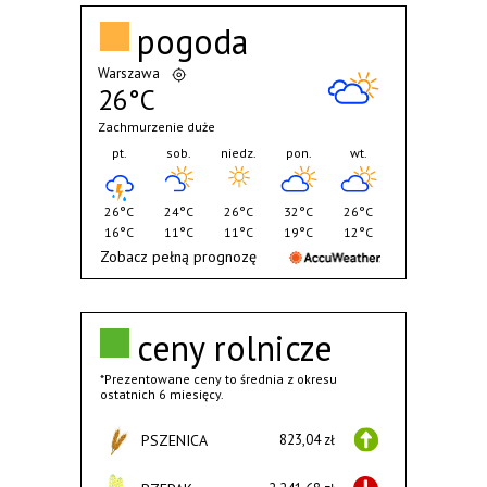
pogoda
Warszawa
26°C
Zachmurzenie duże
pt.
sob.
niedz.
pon.
wt.
26°C
24°C
26°C
32°C
26°C
16°C
11°C
11°C
19°C
12°C
Zobacz pełną prognozę
ceny rolnicze
*Prezentowane ceny to średnia z okresu
ostatnich 6 miesięcy.
PSZENICA
823,04 zł