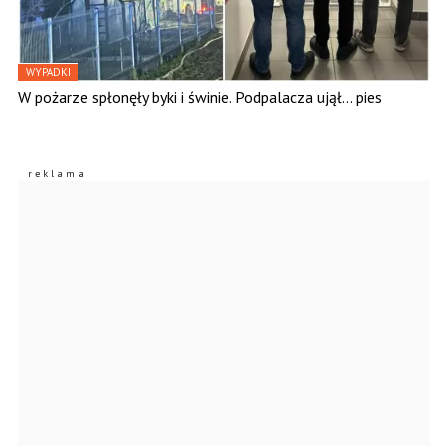
WYPADKI
W pożarze spłonęły byki i świnie. Podpalacza ujął... pies