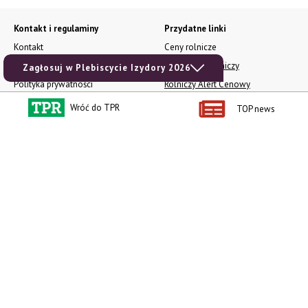
Kontakt i regulaminy
Przydatne linki
Kontakt
Ceny rolnicze
Reklama
Newsletter rolniczy
Zagłosuj w Plebiscycie Izydory 2026
Polityka prywatności
Rolniczy Alert Cenowy
Regulamin
Pogoda
Wróć do TPR
TOP news
RODO
Ogłoszenia drobne
Konkursy TPR
e-Wydania TPR
Kącik Samotnych Serc
Porgram TV
agrarsklep.pl
RSS
Produkty dla Ciebie
Kategorie
Zamów prenumeratę TPR
Wiadomości