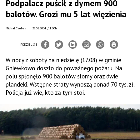
Podpalacz puścił z dymem 900
balotów. Grozi mu 5 lat więzienia
Michał Czubak
23.08.2024., 11:30h
PODZIEL SIĘ
W nocy z soboty na niedzielę (17.08) w gminie
Gniewkowo doszło do poważnego pożaru. Na
polu spłonęło 900 balotów słomy oraz dwie
plandeki. Wstępne straty wynoszą ponad 70 tys. zł.
Policja już wie, kto za tym stoi.