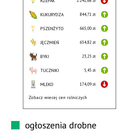
RZEPAK
2.241,68 zł
KUKURYDZA
844,71 zł
PSZENŻYTO
665,00 zł
JĘCZMIEŃ
654,82 zł
BYKI
23,25 zł
TUCZNIKI
5,45 zł
MLEKO
174,09 zł
Zobacz wiecej cen rolniczych
ogłoszenia drobne