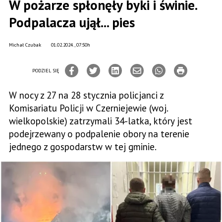
W pożarze spłonęły byki i świnie.
Podpalacza ujął... pies
Michał Czubak
01.02.2024., 07:50h
PODZIEL SIĘ
W nocy z 27 na 28 stycznia policjanci z
Komisariatu Policji w Czerniejewie (woj.
wielkopolskie) zatrzymali 34-latka, który jest
podejrzewany o podpalenie obory na terenie
jednego z gospodarstw w tej gminie.