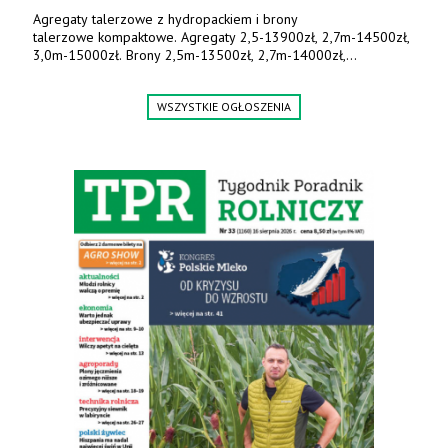
Agregaty talerzowe z hydropackiem i brony
talerzowe kompaktowe. Agregaty 2,5-13900zł, 2,7m-14500zł,
3,0m-15000zł. Brony 2,5m-13500zł, 2,7m-14000zł,
3,0m-14800zł. Tel. 500 800 106, www.agrieko.pl
WSZYSTKIE OGŁOSZENIA