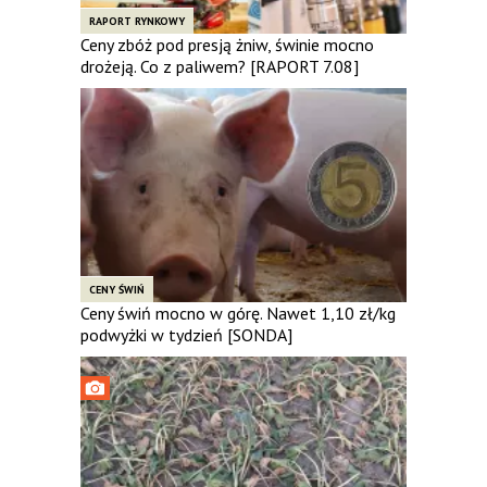
RAPORT RYNKOWY
Ceny zbóż pod presją żniw, świnie mocno
drożeją. Co z paliwem? [RAPORT 7.08]
CENY ŚWIŃ
Ceny świń mocno w górę. Nawet 1,10 zł/kg
podwyżki w tydzień [SONDA]