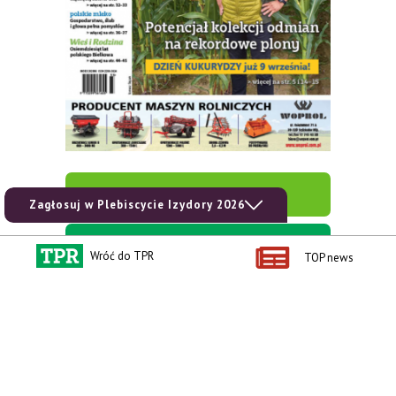
zobacz e-wydanie
Zagłosuj w Plebiscycie Izydory 2026
kup prenumeratę
Wróć do TPR
TOP news
Kontakt i regulaminy
Przydatne linki