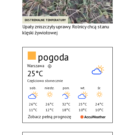
EKSTREMALNE TEMPERATURY
Upały zniszczyły uprawy. Rolnicy chcą stanu
klęski żywiołowej
pogoda
Warszawa
25°C
Częściowo słonecznie
sob.
niedz.
pon.
wt.
śr.
26°C
26°C
32°C
25°C
24°C
11°C
12°C
18°C
10°C
10°C
Zobacz pełną prognozę