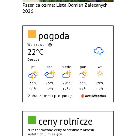
Pszenica ozima: Lista Odmian Zalecanych
2026
pogoda
Warszawa
22°C
Deszcz
pt.
sob.
niedz.
pon.
wt.
23°C
25°C
28°C
33°C
29°C
16°C
12°C
12°C
17°C
13°C
Zobacz pełną prognozę
ceny rolnicze
*Prezentowane ceny to średnia z okresu
ostatnich 6 miesięcy.