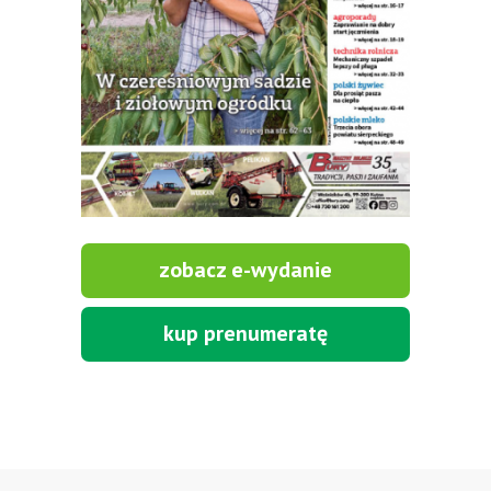
Agregaty ścierniskowe, raty 0%. 1,8m-7000zł, 2,2m-9000zł,
2,6m-9800zł, 3,0m-10200zł.
Tel. 500 800 106, www.agrieko.pl
WSZYSTKIE OGŁOSZENIA