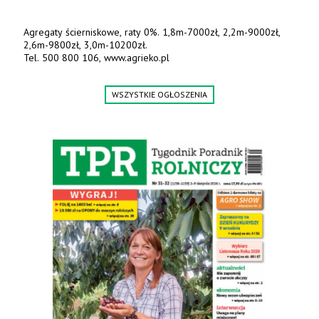
Nowe przenośniki ślimakowe z możliwością czyszczenia typ PC
10 wydajność 15t/h. Każdy rodzaj ziarna. Tel. 503 025 125.
www.graintec.pl