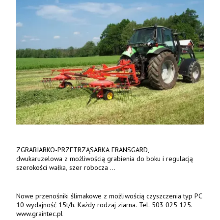
ZGRABIARKO-PRZETRZĄSARKA FRANSGARD,
dwukaruzelowa z możliwością grabienia do boku i regulacją
szerokości wałka, szer robocza
do 6 m. Mocna konstrukcja. Karchex.
Tel. 606 211 056, 507 158 699.