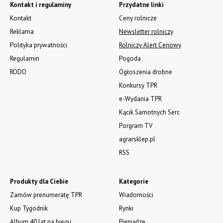
zobacz e-wydanie
kup prenumeratę