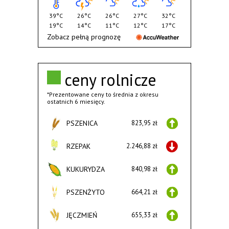
39°C
26°C
26°C
27°C
32°C
19°C
14°C
11°C
12°C
17°C
Zobacz pełną prognozę
ceny rolnicze
*Prezentowane ceny to średnia z okresu
ostatnich 6 miesięcy.
PSZENICA
823,95 zł
RZEPAK
2.246,88 zł
KUKURYDZA
840,98 zł
PSZENŻYTO
664,21 zł
JĘCZMIEŃ
655,33 zł