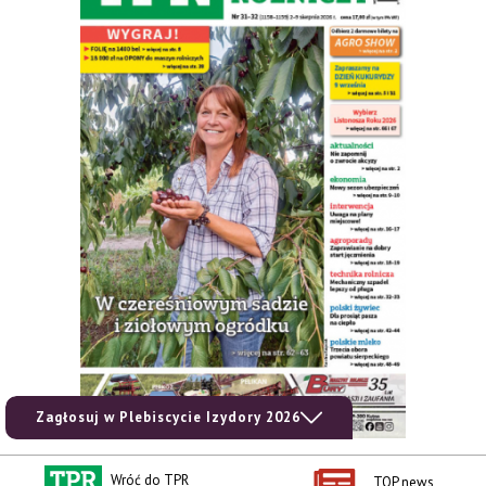
Zagłosuj w Plebiscycie Izydory 2026
Wróć do TPR
TOP news