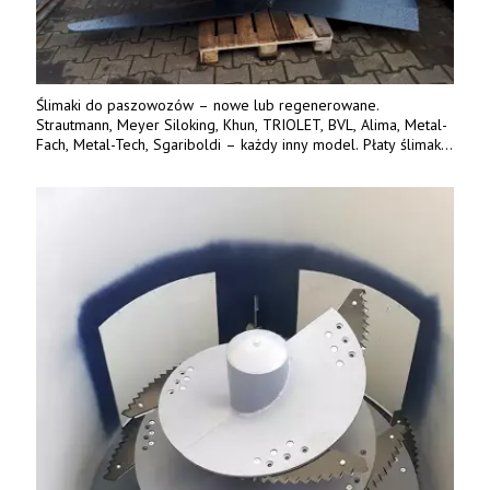
Ślimaki do paszowozów – nowe lub regenerowane.
Strautmann, Meyer Siloking, Khun, TRIOLET, BVL, Alima, Metal-
Fach, Metal-Tech, Sgariboldi – każdy inny model. Płaty ślimaka
wykonane z blachy o podwyższonej wytrzymałości na ścieranie
– 15 lub 18 mm. Możliwa wymiana i dowóz na miejsce – cała
Polska. Tel. 609 144 596.