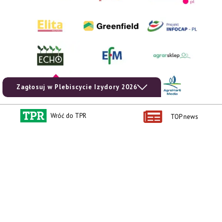
Kontakt i regulaminy
Przydatne linki
Kontakt
Ceny rolnicze
Reklama
Newsletter rolniczy
Zagłosuj w Plebiscycie Izydory 2026
Polityka prywatności
Rolniczy Alert Cenowy
Regulamin
Pogoda
Wróć do TPR
TOP news
RODO
Ogłoszenia drobne
Konkursy TPR
e-Wydania TPR
Kącik Samotnych Serc
Porgram TV
agrarsklep.pl
RSS