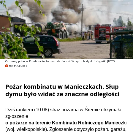
Ogromny pożar w Kombinacie Rolnym Manieczki! W ogniu budynki i ciągniki [FOTO]
fot. M. Czubak
Pożar kombinatu w Manieczkach. Słup
dymu było widać ze znaczne odległości
Dziś rankiem (10.08) straż pożarna w Śremie otrzymała
zgłoszenie
o pożarze na terenie Kombinatu Rolniczego Maniecz
ki
(woj. wielkopolskie). Zgłoszenie dotyczyło pożaru garażu,