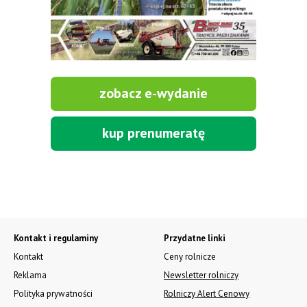
KABINY DO CIĄGNIKÓW. Bez błotników
i z błotnikami!!! MASKI. www.kabiny-gola.pl
Tel. 607 605 278 od pn - pt w godz. 8:00-18:00.