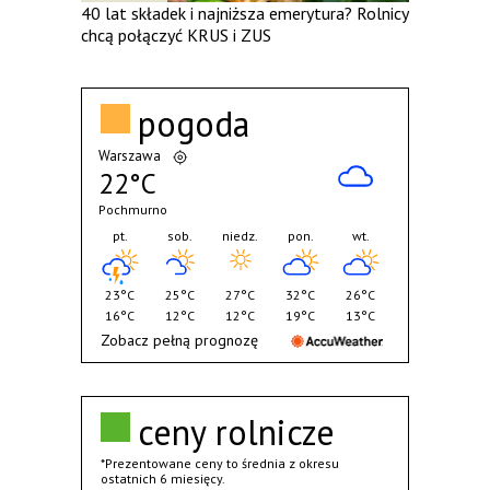
40 lat składek i najniższa emerytura? Rolnicy
chcą połączyć KRUS i ZUS
pogoda
Warszawa
22°C
Pochmurno
pt.
sob.
niedz.
pon.
wt.
23°C
25°C
27°C
32°C
26°C
16°C
12°C
12°C
19°C
13°C
Zobacz pełną prognozę
ceny rolnicze
*Prezentowane ceny to średnia z okresu
ostatnich 6 miesięcy.