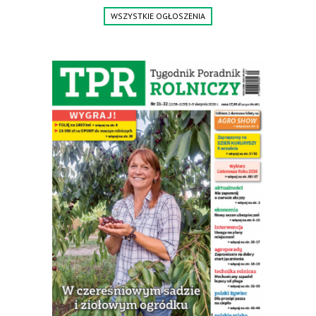
664-125-869, 604-407-206. www.olimet.eu
Siewniki do trawy GUTTLER GreenMaster.
Podsiew, wysiew traw, lucerny i poplonów.
Brona aktywna z wałem pryzmatycznym
Guttlera. Bezpośredni importer www.karchex.eu
Tel. 606 211 056, 507 158 699.