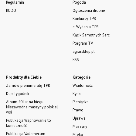
BURTY - PRODUCENT.
Na wymiar do każdej przyczepy, blacha 2mm, w ofercie części,
zamki i farby przemysłowe. Transport na terenie całego kraju.
Tel. 570 144 500. www.zychar.pl
WSZYSTKIE OGŁOSZENIA