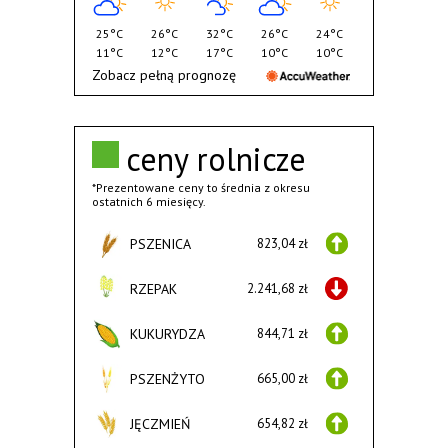
25°C
26°C
32°C
26°C
24°C
11°C
12°C
17°C
10°C
10°C
Zobacz pełną prognozę
ceny rolnicze
*Prezentowane ceny to średnia z okresu
ostatnich 6 miesięcy.
PSZENICA
823,04 zł
RZEPAK
2.241,68 zł
KUKURYDZA
844,71 zł
PSZENŻYTO
665,00 zł
JĘCZMIEŃ
654,82 zł