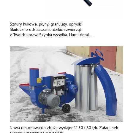
Sznury hukowe, płyny, granulaty, opryski.
Skuteczne odstraszanie dzikich zwierząt
z Twoich upraw. Szybka wysyłka. Hurt i detal.
www.deterren.pl • tel. +48 790 800 510.
Nowa dmuchawa do zboża wydajność 30 i 60 t/h. Załadunek
silosów i magazynów płaskich.