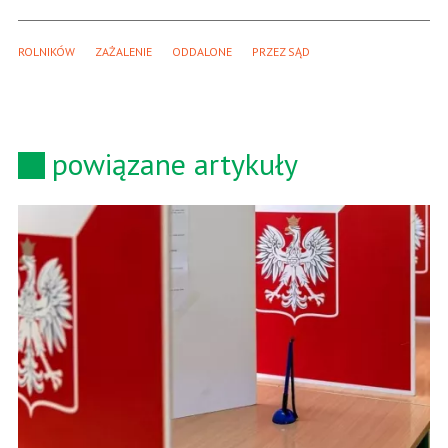
ROLNIKÓW
ZAŻALENIE
ODDALONE
PRZEZ SĄD
powiązane artykuły