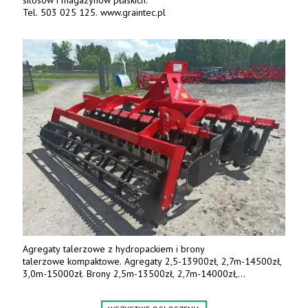
Tel. 503 025 125. www.graintec.pl
Agregaty talerzowe z hydropackiem i brony
talerzowe kompaktowe. Agregaty 2,5-13900zł, 2,7m-14500zł,
3,0m-15000zł. Brony 2,5m-13500zł, 2,7m-14000zł,
3,0m-14800zł. Tel. 500 800 106, www.agrieko.pl