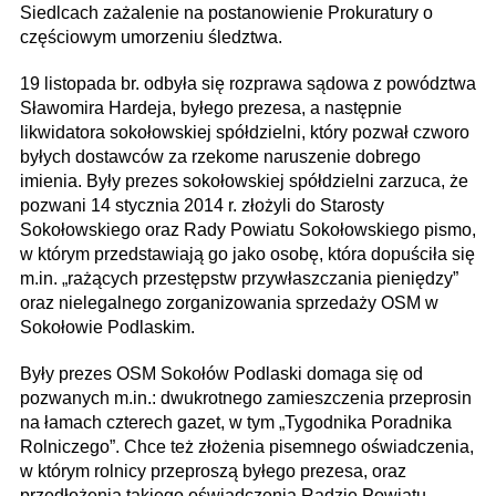
Siedlcach zażalenie na postanowienie Prokuratury o
częściowym umorzeniu śledztwa.
19 listopada br. odbyła się rozprawa sądowa z powództwa
Sławomira Hardeja, byłego prezesa, a następnie
likwidatora sokołowskiej spółdzielni, który pozwał czworo
byłych dostawców za rzekome naruszenie dobrego
imienia. Były prezes sokołowskiej spółdzielni zarzuca, że
pozwani 14 stycznia 2014 r. złożyli do Starosty
Sokołowskiego oraz Rady Powiatu Sokołowskiego pismo,
w którym przedstawiają go jako osobę, która dopuściła się
m.in. „rażących przestępstw przywłaszczania pieniędzy”
oraz nielegalnego zorganizowania sprzedaży OSM w
Sokołowie Podlaskim.
Były prezes OSM Sokołów Podlaski domaga się od
pozwanych m.in.: dwukrotnego zamieszczenia przeprosin
na łamach czterech gazet, w tym „Tygodnika Poradnika
Rolniczego”. Chce też złożenia pisemnego oświadczenia,
w którym rolnicy przeproszą byłego prezesa, oraz
przedłożenia takiego oświadczenia Radzie Powiatu