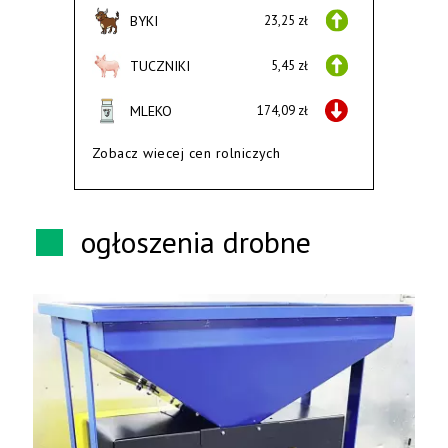
BYKI
23,25 zł
TUCZNIKI
5,45 zł
MLEKO
174,09 zł
Zobacz wiecej cen rolniczych
ogłoszenia drobne