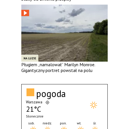
NA LUZIE
Pługiem „namalował” Marilyn Monroe.
Gigantyczny portret powstał na polu
pogoda
Warszawa
21°C
Słonecznie
sob.
niedz.
pon.
wt.
śr.