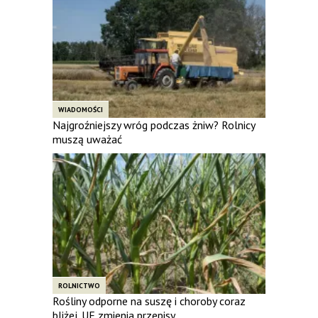
WIADOMOŚCI
Najgroźniejszy wróg podczas żniw? Rolnicy
muszą uważać
ROLNICTWO
Rośliny odporne na suszę i choroby coraz
bliżej. UE zmienia przepisy